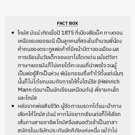
FACT BOX
โทมัส มันน์ เกิดเมื่อปี 1875 ที่เมืองลือเบ็ค ทางตอน
เหนือของเยอรมนี เป็นลูกคนที่สองในจำนวนพี่น้อง
ห้าคนของตระกูลพ่อค้าที่มีหน้ามีตาของเมือง ผล
การเรียนในวัยเด็กของเขาไม่โดดเด่น แม้แต่วิชา
ภาษาเยอรมันก็ไม่เคยได้คะแนนที่น่าพอใจ จนผู้
เป็นพ่อรู้สึกเป็นห่วง พินัยกรรมซึ่งทำไว้ตั้งแต่เนิ่นๆ
นั้นก็ไม่ได้ยกมอบกิจการให้ทั้งไฮน์ริช (Heinrich
Mann ต่อมาเป็นนักเขียนเหมือนกัน) พี่ชายคนโต
และโทมัส
หลังจากพ่อเสียชีวิต ผู้จัดการมรดกได้แนะนำทาง
เลือกให้โทมัส มันน์ หากไม่อยากเรียนต่อก็ให้เลือก
เส้นทางสายอาชีพ โทมัสจึงเสนอตัวเข้าเป็นอาสา
สมัครในบริษัทประกันอัคคีภัยแห่งหนึ่ง แม้ว่าไม่