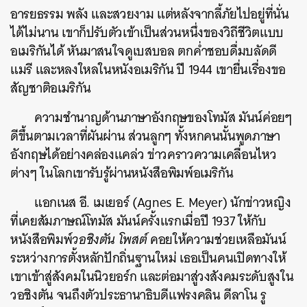
อารยธรรม พลัง และสวยงาม แต่หลังจากลี้ภัยไปอยู่ที่นั่น
ได้ไม่นาน เขาก็ปรับตัวเข้าเป็นส่วนหนึ่งของวิถีชีวิตแบบ
อเมริกันได้ หันมาสนใจดูเบสบอล ตกค่ำชอบดื่มบลัดดี
แมรี และหลงใหลในหนังอเมริกัน ปี 1944 เขายื่นเรื่องขอ
สัญชาติอเมริกัน
ความชำนาญด้านภาษาอังกฤษของโทมัส มันน์ค่อยๆ
ดีขึ้นตามเวลาที่ผันผ่าน ส่วนลูกๆ ทั้งหกคนนั้นพูดภาษา
อังกฤษได้อย่างคล่องแคล่ว ข่าวคราวความเคลื่อนไหว
ต่างๆ ในโลกเขารับรู้ผ่านหนังสือพิมพ์อเมริกัน
แอกเนส อี. เมเยอร์ (Agnes E. Meyer) นักข่าวหญิง
ที่เคยสัมภาษณ์โทมัส มันน์ครั้งแรกเมื่อปี 1937 ให้กับ
หนังสือพิมพ์
วอชิงตัน โพสต์
คอยให้ความช่วยเหลือมันน์
ระหว่างการตั้งหลักปักถิ่นฐานใหม่ เธอเป็นคนเปิดทางให้
เขาเข้าสู่สังคมในนิวยอร์ก และต่อมาสู่วงสังคมระดับสูงใน
วอชิงตัน จนถึงตัวประธานาธิบดีแฟรงคลิน ดีลาโน รู