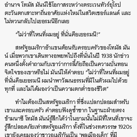
อำนาจ โทมัส มันน์ใช้โอกาสระหว่างตระเวนทัวร์ยุโรป
ตะวันตกเสาะหาถิ่นอาศัยแห่งใหม่ในสวิตเซอร์แลนด์ และ
ไม่หวนกลับไปเยอรมนีอีกเลย
“ไม่ว่าที่ไหนที่ผมอยู่ ที่นั่นคือเยอรมนี!”
สหรัฐอเมริกาอ้าแขนต้อนรับครอบครัวของโทมัส มัน
น์ เมื่อพวกเขาเดินทางอพยพไปถึงที่นั่นในปี 1938 นักข่าว
คนหนึ่งตั้งคำถามกับเขาว่าการลี้ภัยถือเป็นความบั่นทอน
จิตใจของเขาหรือไม่ มันน์ให้คำตอบ “ไม่ว่าที่ไหนที่ผมอยู่
ที่นั่นคือเยอรมนี ผมนำพาวัฒนธรรมที่มีในตัวผมไปด้วย
ทุกที่ และไม่ได้มองว่าเป็นความตกต่ำของชีวิต”
ทำไมต้องเป็นสหรัฐอเมริกา ที่ซึ่งแปลกปลอมสำหรับ
เขาและครอบครัว คำตอบฟังดูซ้ำซาก ในฐานะฝ่ายตรง
ข้ามนาซี โทมัส มันน์รู้สึกได้ว่าในยามนั้นไม่มีที่ไหนที่เขาจะ
รู้สึกปลอดภัยเท่าสหรัฐอเมริกา ทั้งที่ในช่วงทศวรรษ 1920s
เขายังเคยมองว่าชาวอเมริกันเป็น ‘พลเมืองเด็ก’ ที่มี