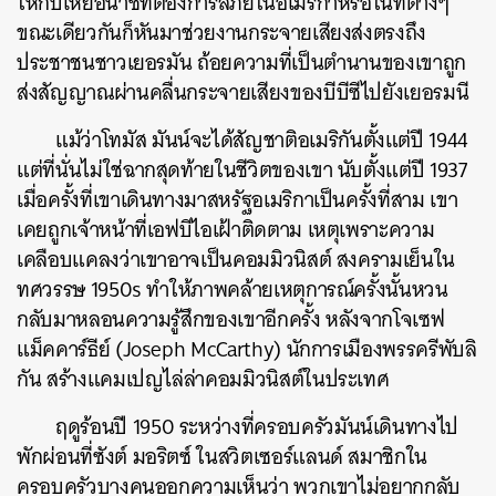
ให้กับเหยื่อนาซีที่ต้องการลี้ภัยในอเมริกาหรือในที่ต่างๆ
ขณะเดียวกันก็หันมาช่วยงานกระจายเสียงส่งตรงถึง
ประชาชนชาวเยอรมัน ถ้อยความที่เป็นตำนานของเขาถูก
ส่งสัญญาณผ่านคลื่นกระจายเสียงของบีบีซีไปยังเยอรมนี
ค้นหา
แม้ว่าโทมัส มันน์จะได้สัญชาติอเมริกันตั้งแต่ปี 1944
SHARE
TWEET
LINE
EMAIL
แต่ที่นั่นไม่ใช่ฉากสุดท้ายในชีวิตของเขา นับตั้งแต่ปี 1937
เมื่อครั้งที่เขาเดินทางมาสหรัฐอเมริกาเป็นครั้งที่สาม เขา
เคยถูกเจ้าหน้าที่เอฟบีไอเฝ้าติดตาม เหตุเพราะความ
เคลือบแคลงว่าเขาอาจเป็นคอมมิวนิสต์ สงครามเย็นใน
ทศวรรษ 1950s ทำให้ภาพคล้ายเหตุการณ์ครั้งนั้นหวน
กลับมาหลอนความรู้สึกของเขาอีกครั้ง หลังจากโจเซฟ
แม็คคาร์ธีย์ (Joseph McCarthy) นักการเมืองพรรครีพับลิ
กัน สร้างแคมเปญไล่ล่าคอมมิวนิสต์ในประเทศ
ฤดูร้อนปี 1950 ระหว่างที่ครอบครัวมันน์เดินทางไป
พักผ่อนที่ซังต์ มอริตซ์ ในสวิตเซอร์แลนด์ สมาชิกใน
ครอบครัวบางคนออกความเห็นว่า พวกเขาไม่อยากกลับ