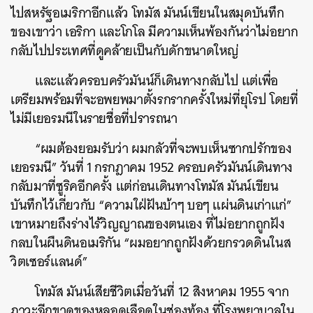
ไปสหรัฐอเมริกาอีกแล้ว โทมัส มันน์เขียนในสมุดบันทึก
ของเขาว่า เอริกา และโกโล มีความเห็นพ้องกันว่าไม่อยาก
กลับไปประเทศที่ดูคล้ายเป็นกับดักขนาดใหญ่
และแล้วครอบครัวมันน์ก็เดินทางกลับไป แต่เพื่อ
เตรียมพร้อมที่จะอพยพมาตั้งรกรากครั้งใหม่ที่ยุโรป โดยที่
ไม่มีเยอรมนีในรายชื่อที่ปรารถนา
“ผมต้องยอมรับว่า ผมกลัวที่จะพบเห็นซากปรักของ
เยอรมนี” วันที่ 1 กรกฎาคม 1952 ครอบครัวมันน์เดินทาง
กลับมาที่ซูริคอีกครั้ง แต่ก่อนเดินทางโทมัส มันน์เขียน
บันทึกไว้เกี่ยวกับ “ความใฝ่ฝันบ้าๆ บอๆ แผ่นดินเก่าแก่”
เขาหมายถึงร่างไร้วิญญาณของตนเอง ที่ไม่อยากถูกฝัง
กลบในผืนดินอเมริกัน “ผมอยากถูกฝังด้วยกรวดดินในส
วิตเซอร์แลนด์”
โทมัส มันน์เสียชีวิตเมื่อวันที่ 12 สิงหาคม 1955 จาก
ภาวะฉีกขาดของหลอดเลือดในช่องท้อง ที่โรงพยาบาลใน