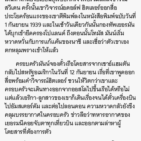
สวีเดน ครั้งนั้นเขาวิจารณ์อดอล์ฟ ฮิตเลอร์ออกสื่อ
ประโยคร้อนแรงของเขาตีพิมพ์ลงในหนังสือพิมพ์ฉบับวันที่
1 กันยายน 1939 และในเช้าวันเดียวกันนั้นกองทัพเยอรมัน
ได้บุกเข้ายึดครองโปแลนด์ ถึงตอนนั้นโทมัส มันน์เริ่ม
หวาดหวั่นกับการแก้แค้นของนาซี และเชื่อว่าตัวเขาเอง
ตกหลุมพรางเข้าให้แล้ว
ครอบครัวมันน์จองตั๋วเรือโดยสารจากเซาธ์แฮมตัน
กลับไปสหรัฐอเมริกาในวันที่ 12 กันยายน เรื่อที่เขาพูดออก
สื่อพร้อมคำวิจารณ์ฮิตเลอร์ ชวนให้วิตกว่าเขาและ
ครอบครัวจะเดินทางออกจากออสโลไปขึ้นเรือได้หรือไม่
แต่แล้วเอริกา-ลูกสาวของเขาก็เดินเรื่องจนได้ตั๋วเครื่องบิน
ไปอัมสเตอร์ดัม และต่อไปลอนดอน ความหวาดกลัวยังขึง
คลุมบรรยากาศในครอบครัว ข่าวลือว่าทหารอากาศของ
เยอรมนีคอยจับตาทุกเที่ยวบิน และออกตามล่าหาผู้
โดยสารที่ต้องการตัว