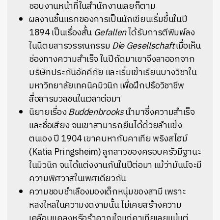
ชอบงานหน้าที่ในสำนักงานเลยก็ตาม
ผลงานชิ้นแรกของการเป็นนักเขียนเริ่มขึ้นในปี
1894 เป็นเรื่องสั้น
Gefallen
ได้รับการตีพิมพ์ลง
ในนิตยสารวรรณกรรม
Die Gesellschaft
เมื่อเห็น
ช่องทางความสำเร็จ ในปีถัดมาเขาจึงลาออกจาก
บริษัทประกันอัคคีภัย และเริ่มเข้าเรียนบางวิชาใน
มหาวิทยาลัยเทคนิคมิวนิก เพื่อฝึกปรือวิชาชีพ
สื่อสารมวลชนในเวลาต่อมา
นิยายเรื่อง
Buddenbrooks
นำมาซึ่งความสำเร็จ
และชื่อเสียง จนเขาสามารถยืนได้ด้วยลำแข้ง
ตนเอง ปี 1904 เขาคบหากับคาเทีย พริงสไฮม์
(Katia Pringsheim) ลูกสาวของครอบครัวมีฐานะ
ในมิวนิก จนได้แต่งงานกันในปีต่อมา แม้ว่ามันน์จะมี
ความพิศวาสในเพศเดียวกัน
ความชอบชำเลืองมองเด็กหนุ่มของสามี เพราะ
หลงใหลในความงดงามนั้น ไม่เคยสร้างความ
เคลือบแคลงหรือรำคาญใจแก่คาเทียเลยแม้แต่