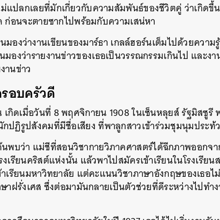
ลกเลยที่มักเกี่ยวกับความสัมพันธ์ของชีวิตคู่ ว่าเกิดขึ้น
ุใด ก่อนจะตายซากไปพร้อมกับความเสน่หา
คนมองว่างานเขียนของมาร์ธา
เกลล์ฮอร์นเต็มไปด้วยความรู
ื่นมองว่ารายงานข่าวของเธอเป็นวรรณกรรมเกินไป และงา
ยงานข่าว
รอบครัวดี
 เกิดเมื่อวันที่ 8 พฤศจิกายน 1908 ในเซ็นหลุยส์ รัฐมิสซูรี 
กปฏิรูปสังคมที่มีชื่อเสียง ที่พาลูกสาวเข้าร่วมชุมนุมประท้ว
อค้นพบว่า แม่ชีที่สอนวิชากายวิภาคศาสตร์ได้ฉีกภาพออกจา
เรียนคริสต์แห่งนั้น แล้วพาไปสมัครเข้าเรียนในโรงเรียน
เข้าเรียนมหาวิทยาลัย แต่คะแนนวิชาภาษาอังกฤษของเธอไม่สู้
าฝรั่งเศส ซึ่งต่อมามันกลายเป็นตัวช่วยที่ดีระหว่างไปทำงาน