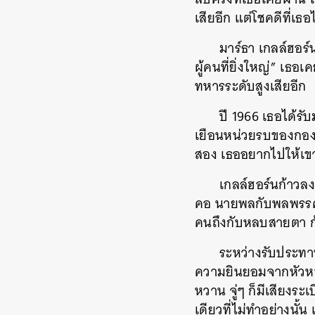
เสียอีก แต่โชคดีที่เ
มาร์ธา เกลล์ฮอร์น
ผู้คนที่ยิ่งใหญ่” เธ
ทหารระดับสูงเสียอีก
ปี 1966 เธอได้
เยือนหน่วยรบของกองทัพ
สอง เธออยากไปให้เขา
เกลล์ฮอร์นก้าวล
คอ นายพลกับพลพรรคของ
คนถึงกับหลบสายตา ก
ระหว่างรับประทานอ
ความยินยอมจากหัวหน้าแ
หวาน จู่ๆ ก็มีเสียงร
เดียวที่ไม่ทำอย่างนั
ค้