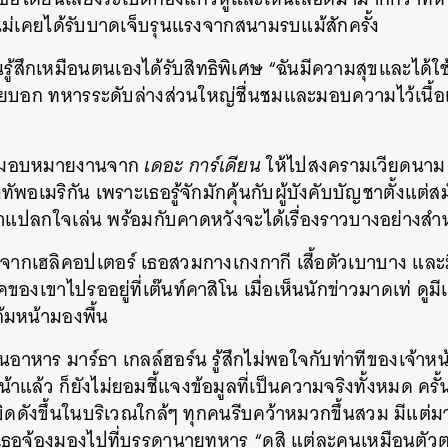
ธอไม่เคยได้รับบาดเจ็บรุนแรงจากสนามรบแม้สักครั้ง
รู้สึกเหมือนตนเองได้รับสิทธิพิเศษ “ฉันมีความสุขและได้ใช้
อเคยบอก ทหารระดับล่างส่วนใหญ่ชื่นชมและมอบความไว้เนื้
รับมอบหมายงานจาก
เดอะ การ์เดียน
ให้ไปสงครามเวียดนาม 
อเมริกัน เพราะเธอรู้จักมักคุ้นกับผู้บังคับบัญชาตั้งแต่ส
แปลกใจเล่น พร้อมกับคาดหวังจะได้เรื่องราวบางอย่างสำ
งจากเฮลิคอปเตอร์ เธอสวมกางเกงกากี เสื้อตัวเบาบาง แล
เขาไปรออยู่ที่เต๊นท์คาสิโน เมื่อเห็นนักข่าวมาดเท่ ดู
้มหน้ามองพื้น
าหาร มาร์ธา เกลล์ฮอร์น รู้สึกไม่พอใจกับท่าทีของเจ้าหน้าท
ล้ว ก็ยังไม่ยอมชี้แจงข้อมูลที่เป็นความจริงทั้งหมด ครั้น
ะเบิดดังขึ้นในบริเวณใกล้ๆ ทุกคนรีบคว้าหมวกขึ้นสวม มีแต่
้น เธอจ้องมองไปที่บรรดานายทหาร “ดูสิ แต่ละคนเหมือนตั
นหา