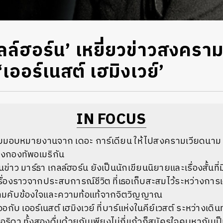
กลล์ฮอร์น’ เหยี่ยวข่าวสงครา
‘เออร์เนสต์ เฮมิงเวย์’
IN FOCUS
รับมอบหมายงานจาก เดอะ การ์เดียน ให้ไปสงครามเวียดนาม แ
งกองทัพอเมริกัน
าว มาร์ธา เกลล์ฮอร์น ยังเป็นนักเขียนนิยายและเรื่องสั้นที่มี
ื่องราวจากประสบการณ์ชีวิต ที่เธอเก็บสะสมไว้ระหว่างการ
วามคับข้องใจและความท้อแท้จากจิตวิญญาณ
กับ เออร์เนสต์ เฮมิงเวย์ ที่บาร์แห่งในคีย์เวสต์ ระหว่างเด
ริดา ทั้งสองดื่มด้วยกันเพียงไม่กี่แก้วก็สมัครใจคบหากันเป็