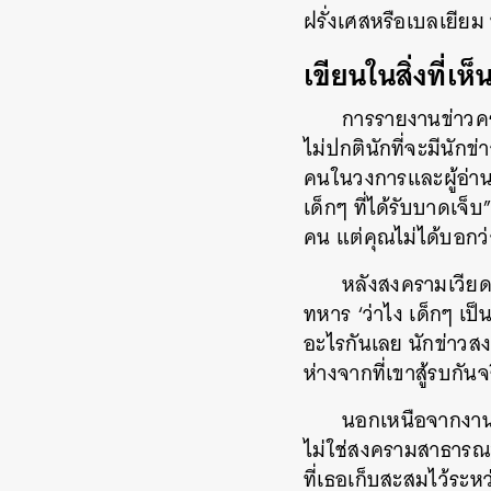
ฝรั่งเศสหรือเบลเยีย
เขียนในสิ่งที่เห็
การรายงานข่าวคร
ไม่ปกตินักที่จะมีนัก
คนในวงการและผู้อ่าน
เด็กๆ ที่ได้รับบาดเจ็
คน​ แต่คุณไม่ได้บอกว่า
หลังสงครามเวียดน
ทหาร ‘ว่าไง เด็กๆ เป็
อะไรกันเลย นักข่าวส
ห่างจากที่เขาสู้รบกันจ
นอกเหนือจากงานข่า
ไม่ใช่สงครามสาธารณะ
ที่เธอเก็บสะสมไว้ระ