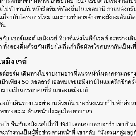
จการศึกษาจากมหาวิทยาลัยในปี 1927 เธอได้ไปเริ่มงานกับห
ายไปทำงานกับหนังสือพิมพ์ท้องถิ่นในแอลบานี ภายหลังกลับ
งานเกี่ยวกับโครงการใหม่ และการทำลายล้างทางสังคมอันเก
กัน
กับ เออร์เนสต์ เฮมิงเวย์ ที่บาร์แห่งในคีย์เวสต์ ระหว่างเ
ทั้งสองดื่มด้วยกันเพียงไม่กี่แก้วก็สมัครใจคบหากันเป็นเพ
ฮมิงเวย์
เกลล์ฮอร์น เดินทางไปรายงานข่าวที่แนวหน้าในสงครามกลาง
เป๋าเพียง 50 ดอลลาร์ เธอพบเจอเฮมิงเวย์ในแมดริดอีกครั้
กลายเป็นภรรยาคนที่สามของเฮมิงเวย์
้งสองมักเดินทางและทำงานด้วยกัน บางช่วงเวลาก็ไปพักผ่อน
ยภาพของทะเล ด้านหน้าประตูเมืองฮาบานา
ไปจีนกับเฮมิงเวย์เมื่อปี 1941 เธอเคยบอกเล่าว่า เขาเป็นเ
าจะทำงานเป็นผู้สื่อข่าวตามหน้าที่ เขากลับ “นั่งรวมกลุ่มอยู่กั