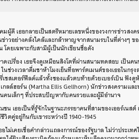
มผู้ดี เธอกลายเป็นสตรีหมายเลขหนึ่งของวงการข่าวสงครา
าวอย่างคลั่งไคล้และกล้าหาญจากสนามรบในที่ต่างๆ ของโ
 โดยเฉพาะกับสามีผู้เป็นนักเขียนชื่อดัง
าดเปรื่อง เธอจึงดูเหมือนสิงโตที่ผ่านสนามทดสอบ เป็นคนนอก
 ในช่วงเวลาดื่มชาห้าโมงเย็นที่อพาร์ตเมนต์ของเธอในกรุง
ี่เชสเตอร์ฟีลด์แล้วทั้งซองแล้วตบท้ายด้วยเบอร์เบิน ฟังดู
ลิส เกลล์ฮอร์น (Martha Ellis Gellhorn) นักข่าวสงครามแล
คนเล็กๆ ที่ประสบปัญหากับคนรวยและผู้มีอำนาจ
ชน เธอเป็นที่รู้จักในฐานะภรรยาคนที่สามของเออร์เนสต์ เ
ีวิตคู่อยู่กินกับเขาระหว่างปี 1940-1945
 เธอไม่เคยเชื่อคำกล่าวแถลงการณ์ของรัฐบาล ไม่ว่าประเ
าน เธอได้ยินเสียงระเบิดก้องแก้วหูและเห็นเลือดมามากกว