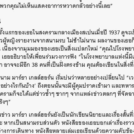
ม พวกคุณไม่เห็นแสดงอาการหวาดกลัวอย่างนี้เลย”
SHARE
TWEET
LINE
EMAIL
น
ั้งแรกของเธอในสงครามกลางเมืองสเปนเมื่อปี 1937 ดูจะเป็
ข่าวผู้หญิงรายงานจากสนามรบ ไม่ช้าไม่นาน ผลงานของเธอก็
 เนื่องจากมุมมองของเธอเป็นสิ่งแปลกใหม่ “คุณไปโรงพยา
บ” เธออธิบายให้เพื่อนร่วมวงการฟัง
“ในโรงพยาบาลแห่งนี้มีเด
 อาจจะมีอีก​ 38​ คนที่เป็นฝั่งตรงข้าม​ คุณต้องเขียนในสิ่งที
าม มาร์ธา เกลล์ฮอร์น เริ่มบ่นว่าหลายอย่างเปลี่ยนไป “เว
นอย่างไรกันบ้าง’ ถึงตอนนั้นจะมีผู้คุมปราดเข้ามา และทหารเ
งครามก็จะได้แต่ข่าวซ้ำๆ ซากๆ จากแหล่งข่าวตลกๆ ที่จ
ริงๆ”
ว มาร์ธา เกลล์ฮอร์นยังเป็นนักเขียนนิยายและเรื่องสั้นที่ม
 หากเป็นสนามรบส่วนตัว หนังสือของเธอบอกเล่าเรื่องรา
หว่างการเดินทาง หนังสือหลายเล่มเธอเขียนด้วยความคับข