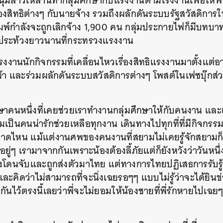
่มสาวเหล่านี้ทำกลุ่มศึกษากับแรงงานตามโรงงานเพื่อให้พ
สิทธิต่างๆ กับนายจ้าง รวมถึงผลักดันระบบรัฐสวัสดิการ
มพ์กำลังจะถูกเลิกจ้าง 1,900 คน กลุ่มประกายไฟก็มีบทบ
ุมประท้วงยาวนานที่กระทรวงแรงงาน
งงานนักกิจกรรมที่เคลื่อนไหวเรื่องสิทธิแรงงานมาตั้งแต่อายุ 
า และร่วมผลักดันระบบสวัสดิการต่างๆ โพสต์ในเฟซบุ๊กส
ษาคนหนึ่งที่เคยช่วยเราทำงานกลุ่มศึกษาให้กับคนงาน และ
ป็นคนน่ารักช่วยเหลือทุกงาน เดินทางไปทุกที่ที่มีกิจกร
ดไหน แม้แต่งานศพของคนงานที่สยามไม่เคยรู้จักสยามก็
อยู่ๆ เรามาจากกันเพราะน้องต้องลี้ภัยแต่ก็ยังหวังว่าวันหนึ
องโดนจับและถูกส่งตัวมาไทย แต่ทางการไทยปฏิเสธการรับรู้ใดๆ
ละคิดว่าไม่สามารถที่จะนิ่งเฉยรอๆๆ แบบไม่รู้ว่าจะได้ยิ
ันไว้ตรงนี้เลยว่าพี่จะไม่ยอมให้น้องชายที่พี่รักหายไปเฉย