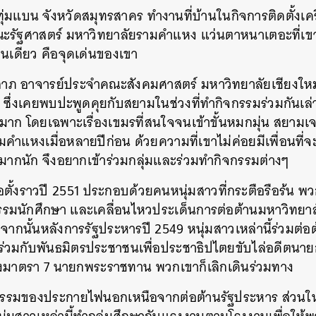
่มแบน จังหวัดสมุทรสาคร ทำงานที่บ้านในกิจการติดตั้งเค
SHARE
TWEET
LINE
EMAIL
คณะรัฐศาสตร์ มหาวิทยาลัยรามคำแหง แว่นตาหนาเตอะที่เขา
ทนเดียว คือจุดเด่นของเขา
ียงลาภ อาจารย์ประจำคณะสังคมศาสตร์ มหาวิทยาลัยเชียงใหม
ซึ่งเคยพบปะพูดคุยกับสยามในช่วงที่ทำกิจกรรมร่วมกันเล่า
มาก โดยเฉพาะเรื่องเขมรที่สนใจจนเข้าขั้นหมกมุ่น สยาม
ามคำแหงเมื่อหลายปีก่อน ด้วยความที่เขาไม่ค่อยมีเพื่อนที่
ด้มากนัก จึงอยากเข้าร่วมกลุ่มและร่วมทำกิจกรรมต่างๆ
อตั้งราวปี 2551 ประกอบด้วยคนหนุ่มสาวที่กระตือรือร้น พ
กรรมนักศึกษา และเคลื่อนไหวประเด็นการต่อต้านมหาวิทย
จากนั้นหลังการรัฐประหารปี 2549 หนุ่มสาวเหล่านี้ร่วมต่
วมกับพันธมิตรประชาชนเพื่อประชาธิปไตยขับไล่อดีตนายกฯ
้องมาตรา 7 นายกพระราชทาน พวกเขาก็เลิกเดินร่วมทาง
กิจกรรมของประกายไฟนอกเหนือจากต่อต้านรัฐประหาร ส่วนใ