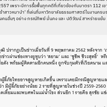
57 เพราะมีการรื้อฟื้นทุกคดีที่เกี่ยวข้องกับมาตรา 112 เขา
จ้าสาวหมาป่า' ที่เล่นที่มหาวิทยาลัยธรรมศาสตร์ในงานครบ
งคนอื่นๆ อย่าง ภรณ์ทิพย์ มั่นคง และ ปติวัฒน์ สาหร่ายแย้ม
ุฒิ ปรากฏเป็นข่าวเมื่อวันที่ 9 พฤษภาคม 2562 หลังจาก ‘เพีย
่าวผ่านช่องทางยูทูบว่า ‘สยาม’ และ ‘ชูชีพ ชีวะสุทธิ์’ หร
ื่อดัง พร้อมผู้ติดตามอีกคนหนึ่ง ถูกจับกุมตัวที่เวียดนาม 
ู้ลี้ภัยไทยอาจสูญหายเกิดขึ้น เพราะเคยมีกรณีสูญหายและเ
่า มีผู้ลี้ภัยอย่างน้อย 2 รายที่สูญหายในช่วงปี 2559-256
ดเหี้ยมและพบศพในแม่น้ำโขง ส่วนอีก 1 รายคือ สุรชัย แซ่