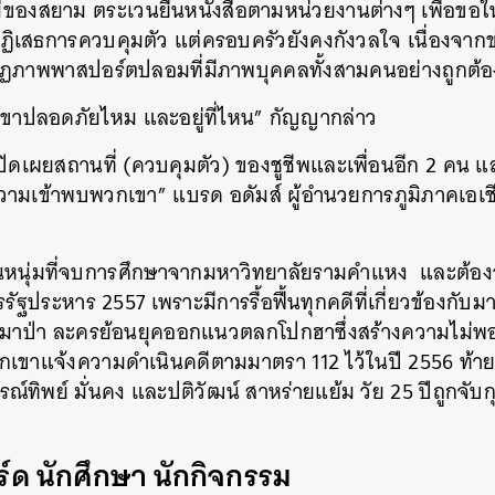
่ของสยาม ตระเวนยื่นหนังสือตามหน่วยงานต่างๆ เพื่อขอให้ต
เสธการควบคุมตัว แต่ครอบครัวยังคงกังวลใจ เนื่องจากข
ากฏภาพพาสปอร์ตปลอมที่มีภาพบุคคลทั้งสามคนอย่างถูกต้อ
่าเขาปลอดภัยไหม และอยู่ที่ไหน” กัญญากล่าว
ิดเผยสถานที่ (ควบคุมตัว) ของชูชีพและเพื่อนอีก 2 คน 
มเข้าพบพวกเขา” แบรด อดัมส์ ผู้อำนวยการภูมิภาคเอเช
นหนุ่มที่จบการศึกษาจากมหาวิทยาลัยรามคำแหง และต้
รัฐประหาร 2557 เพราะมีการรื้อฟื้นทุกคดีที่เกี่ยวข้องกับม
วหมาป่า ละครย้อนยุคออกแนวตลกโปกฮาซึ่งสร้างความไม่พ
เขาแจ้งความดำเนินคดีตามมาตรา 112 ไว้ในปี 2556 ท้ายที่สุ
์ทิพย์ มั่นคง และปติวัฒน์ สาหร่ายแย้ม วัย 25 ปีถูกจับก
ิร์ด นักศึกษา นักกิจกรรม
นหา