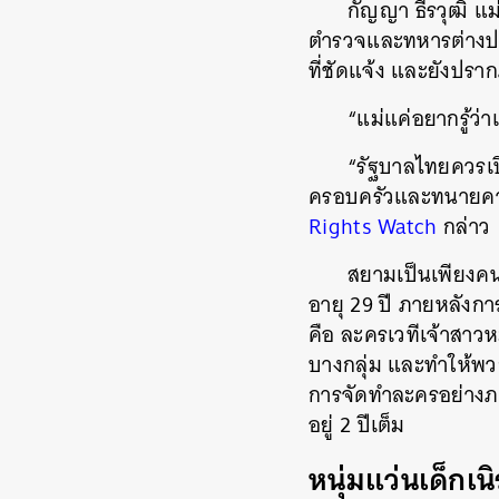
กัญญา ธีรวุฒิ แม
ตำรวจและทหารต่างปฏิ
ที่ชัดแจ้ง และยังปร
“แม่แค่อยากรู้ว
“รัฐบาลไทยควรเป
ครอบครัวและทนายควา
Rights Watch
กล่าว
สยามเป็นเพียงค
อายุ 29 ปี ภายหลังการ
คือ ละครเวทีเจ้าสา
บางกลุ่ม และทำให้พวก
การจัดทำละครอย่างภรณ
อยู่ 2 ปีเต็ม
หนุ่มแว่นเด็กเน
ค้