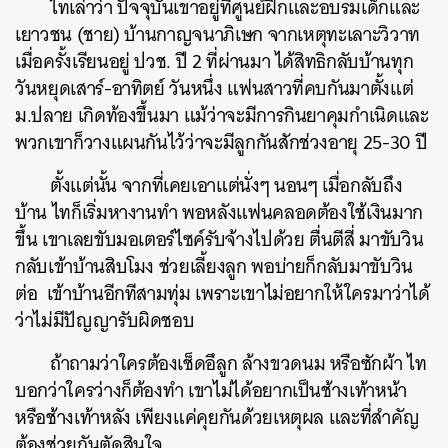
ไทเล่าว่า ปัจจุบันเขาอยู่ที่ศูนย์ฝึกและอบรมเด็กและ
เยาวชน (ชาย) บ้านกาญจนาภิเษก จากเหตุทะเลาะวิวาท
เมื่อครั้งเรียนอยู่ ปวช. ปี 2 ที่ผ่านมา ได้สิทธิกลับบ้านทุก
วันหยุดเสาร์-อาทิตย์ วันหนึ่ง แฟนสาวที่คบกันมาตั้งแต่
ม.ปลาย เกิดท้องขึ้นมา แม้ว่าจะมีการกินยาคุมกำเนิดและ
พวกเขาก็วางแผนกันไว้ว่าจะมีลูกกันสักช่วงอายุ 25-30 ปี
ตั้งแต่นั้น จากที่เคยเอาแต่นั่งๆ นอนๆ เมื่อกลับถึง
บ้าน ไทก็เริ่มหางานทำ พอหลังแฟนคลอดต้องใช้เงินมาก
ขึ้น เขาเลยขับมอเตอร์ไซค์รับจ้างไปด้วย ตื่นตีสี่ มาขับวิน
กลับเข้าบ้านสิบโมง ช่วยเลี้ยงลูก พอบ่ายก็กลับมาขับวิน
ต่อ เข้าบ้านอีกทีสามทุ่ม เพราะเขาไม่อยากให้ใครมาว่าได้
ว่าไม่มีปัญญารับผิดชอบ
ถ้าถามว่าใครต้องเช็ดอึลูก ล้างขวดนม หรือซักผ้า ไท
บอกว่าใครว่างก็ต้องทำ เขาไม่ได้อยากเป็นช้างเท้าหน้า
หรือช้างเท้าหลัง เพียงแค่คุยกันด้วยเหตุผล และที่สำคัญ
ต้องช่วยกันตัดสินใจ