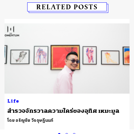
RELATED POSTS
Life
สำรวจจักรวาลความใคร่ของอุทิศ เหมะมูล
โดย อริญชัย วีรดุษฎีนนท์