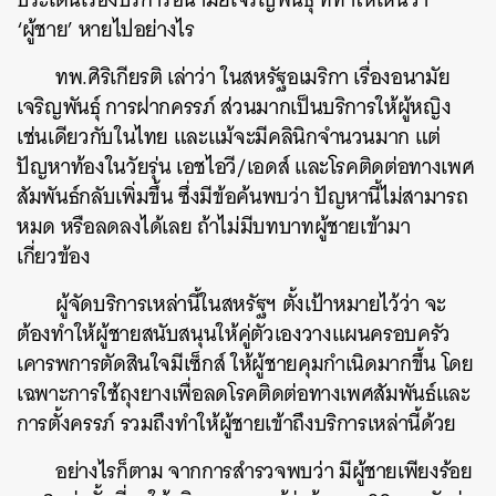
‘ผู้ชาย’ หายไปอย่างไร
ทพ.ศิริเกียรติ เล่าว่า ในสหรัฐอเมริกา เรื่องอนามัย
เจริญพันธุ์ การฝากครรภ์ ส่วนมากเป็นบริการให้ผู้หญิง
เช่นเดียวกับในไทย และแม้จะมีคลินิกจำนวนมาก แต่
ปัญหาท้องในวัยรุ่น เอชไอวี/เอดส์ และโรคติดต่อทางเพศ
สัมพันธ์กลับเพิ่มขึ้น ซึ่งมีข้อค้นพบว่า ปัญหานี้ไม่สามารถ
หมด หรือลดลงได้เลย ถ้าไม่มีบทบาทผู้ชายเข้ามา
เกี่ยวข้อง
ผู้จัดบริการเหล่านี้ในสหรัฐฯ ตั้งเป้าหมายไว้ว่า จะ
ต้องทำให้ผู้ชายสนับสนุนให้คู่ตัวเองวางแผนครอบครัว
ค้นหา
เคารพการตัดสินใจมีเซ็กส์ ให้ผู้ชายคุมกำเนิดมากขึ้น โดย
SHARE
TWEET
LINE
EMAIL
เฉพาะการใช้ถุงยางเพื่อลดโรคติดต่อทางเพศสัมพันธ์และ
การตั้งครรภ์ รวมถึงทำให้ผู้ชายเข้าถึงบริการเหล่านี้ด้วย
อย่างไรก็ตาม จากการสำรวจพบว่า มีผู้ชายเพียงร้อย