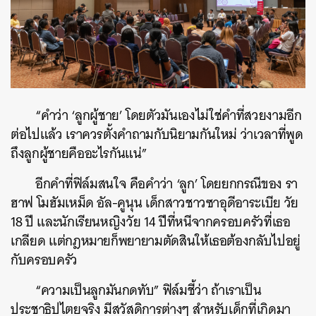
“คำว่า ‘ลูกผู้ชาย’ โดยตัวมันเองไม่ใช่คำที่สวยงามอีก
ต่อไปแล้ว เราควรตั้งคำถามกับนิยามกันใหม่ ว่าเวลาที่พูด
ถึงลูกผู้ชายคืออะไรกันแน่”
อีกคำที่ฟิล์มสนใจ คือคำว่า ‘ลูก’ โดยยกกรณีของ รา
ฮาฟ โมฮัมเหม็ด อัล-คูนุน เด็กสาวชาวซาอุดีอาระเบีย วัย
18 ปี และนักเรียนหญิงวัย 14 ปีที่หนีจากครอบครัวที่เธอ
เกลียด แต่กฎหมายก็พยายามตัดสินให้เธอต้องกลับไปอยู่
กับครอบครัว
“ความเป็นลูกมันกดทับ” ฟิล์มชี้ว่า ถ้าเราเป็น
ประชาธิปไตยจริง มีสวัสดิการต่างๆ สำหรับเด็กที่เกิดมา