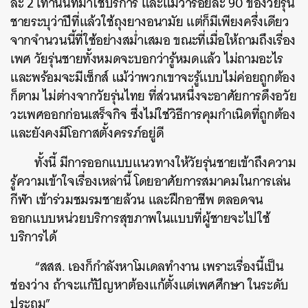
ละ 2 เท่านั้นที่มาใช้บริการ และแม้ว่าร้อยละ 90 ของวัยรุ่น
ชายระบุว่าปีที่แล้วใช้ถุงยางอนามัย แต่ก็มีเพียงครึ่งเดียว
จากจำนวนนี้ที่ใช้อย่างสม่ำเสมอ ขณะที่เมื่อให้ถามถึงเรื่อง
เพศ วัยรุ่นชายทั้งหมดจะบอกว่ารู้หมดแล้ว ไม่ถามอะไร
และพร้อมจะมีเซ็กส์ แม้ว่าพวกเขาจะรู้แบบไม่ค่อยถูกต้อง
ก็ตาม ไม่ต่างจากวัยรุ่นไทย ที่ส่วนหนึ่งจะอาศัยการดึงอวั
ย
วะเพศออกก่อนเสร็จกิจ ซึ่งไม่ใช่วิธีการคุมกำเนิดที่
ถูกต้อง
และยังคงมีโอกาสตั้งครรภ์อยู่ดี
ทั้งนี้ มีการออกแบบแนวทางให้วัยรุ่นชายเข้าถึงความ
รู้ความเข้าใจเรื่องเหล่านี้ โดยอาศัยการสมาคมในการเล่น
กีฬา เข้าร่วมชมรมชายล้วน และฝึกอาชีพ ตลอดจน
ออกแบบหน่วยบริการสุขภาพในแบบที่ผู้ชายจะไปใช้
บริการได้
“สสส. เองก็กำลังหาโมเดลทำงาน เพราะเรื่องนี้เป็น
ช่องว่าง ถ้าจะแก้ปัญหาต้องแก้ตั้งแต่เพศศึกษา ในระดับ
ประถม”