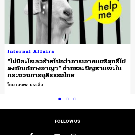
Internal Affairs
“ไม่มีอะไรเลวร้ายไปกว่าการเอาคนบริสุทธิ์ไป
ลงทัณฑ์ทางอาญา” ชำแหละปัญหาแพะใน
กระบวนการยุติธรรมไทย
โดย เอกพล บรรลือ
FOLLOW US