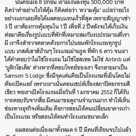
นั่นคือเมื่อ 8 ปีก่อน เรามีเงินลงทุน 500,000 บาท
คิดว่าทำอย่างไรให้คุ้ม ก็คิดต่อว่า ‘ความคุ้ม’ แปลว่าอะไร
อย่างแรกเลยคือได้ผลตอบแทนเร็วที่สุด เพราะสัญญาเช่า
3 ปี เราต้องการคุ้มทุนใน 1 ปี เพื่อที่ 2 ปีหลังจะได้เก็บเงิน
ต่อมาคือเรื่องรูปแบบที่พักที่เหมาะสมกับงบประมาณที่เรา
มี เราจึงสำรวจตลาดด้วยการไปนอนพักโรงแรมทุกรูป
แบบ เกสต์เฮาส์บ้านๆ โรงแรมม่านรูด ที่พัก 6 ดาว จนเรา
ได้คำตอบว่าไม่ใช่โรงแรม ไม่ใช่โฮสเทล ไม่ใช่ Airbnb แต่
‘บูติกโฮเต็ล’ ต่างหากที่ตอบโจทย์ของเรา จึงกลายมาเป็น
Samsen 5 Lodge ซึ่งมีจุดเด่นคือเป็นโรงแรมที่เย็นโดยไม่
ต้องเปิดแอร์ เพราะเราเน้นคอนเซปต์เรื่องสถาปัตยกรรมสี
เขียว พอเราเปิดโรงแรมเมื่อวันที่ 1 มกราคม 2552 ก็ได้รับ
การตอบรับจากสื่อ มีคนมาขอดูงานจำนวนมาก ทำให้เห็น
ช่องทางธุรกิจเพิ่มเติม คือการสอนให้คนเปลี่ยนอาคารเก่า
เป็นโรงแรม หรือสอนให้คนทำโรงแรมขนาดเล็ก
ผมสอนต่อเนื่องมาทั้งหมด 6 ปี มีคนที่เรียนจบไปแล้ว