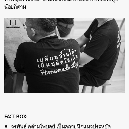
น้อยก็ตาม
FACT BOX:
วรพันธุ์ คล้ามไพบูลย์ เป็นสถาปนิกแนวประหยัด