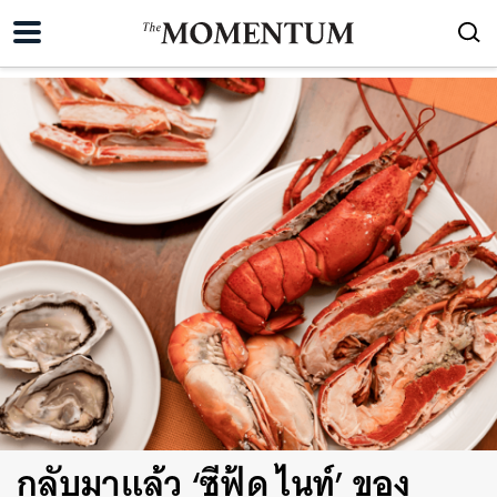
กลับมาแล้ว ‘ซีฟู้ด ไนท์’ ของ