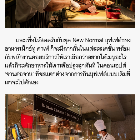
และเพื่อให้สอดรับกับยุค New Normal บุฟเฟต์ของ
อาหารเน็กซ์ทู คาเฟ่ ก็จะมีฉากกั้นในแต่ละสเตชั่น พร้อม
กับพนักงานคอยบริการให้เราเลือกว่าอยากได้เมนูอะไร
แล้วก็จะตักอาหารให้เราหรือปรุงสุกทันที ในคอนเซปต์
‘จานต่อจาน’ ที่จะแตกต่างจากการกินบุฟเฟต์แบบเดิมที่
เราจะไปตักเอง