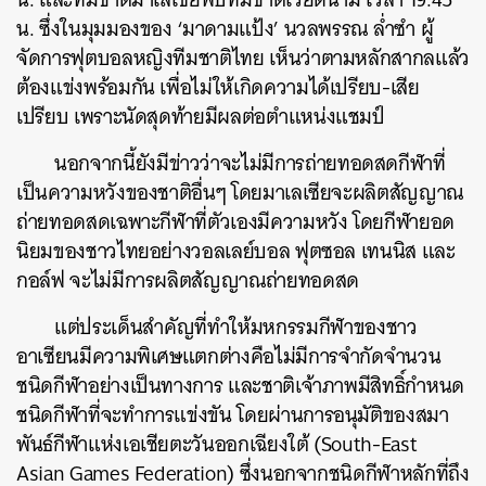
น. ซึ่งในมุมมองของ ‘มาดามแป้ง’ นวลพรรณ ล่ำซำ ผู้
จัดการฟุตบอลหญิงทีมชาติไทย เห็นว่าตามหลักสากลแล้ว
ต้องแข่งพร้อมกัน เพื่อไม่ให้เกิดความได้เปรียบ-เสีย
เปรียบ เพราะนัดสุดท้ายมีผลต่อตำแหน่งแชมป์
นอกจากนี้ยังมีข่าวว่าจะไม่มีการถ่ายทอดสดกีฬาที่
เป็นความหวังของชาติอื่นๆ โดยมาเลเซียจะผลิตสัญญาณ
ถ่ายทอดสดเฉพาะกีฬาที่ตัวเองมีความหวัง โดยกีฬายอด
นิยมของชาวไทยอย่างวอลเลย์บอล ฟุตซอล เทนนิส และ
กอล์ฟ จะไม่มีการผลิตสัญญาณถ่ายทอดสด
แต่ประเด็นสำคัญที่ทำให้มหกรรมกีฬาของชาว
อาเซียนมีความพิเศษแตกต่างคือไม่มีการจำกัดจำนวน
ชนิดกีฬาอย่างเป็นทางการ และชาติเจ้าภาพมีสิทธิ์กำหนด
ชนิดกีฬาที่จะทำการแข่งขัน โดยผ่านการอนุมัติของสมา
พันธ์กีฬาแห่งเอเชียตะวันออกเฉียงใต้ (South-East
Asian Games Federation) ซึ่งนอกจากชนิดกีฬาหลักที่ถึง