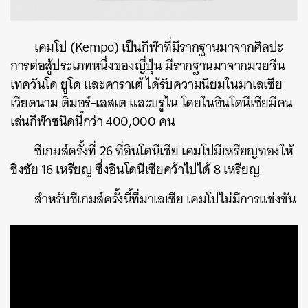
เคม​โป (Kempo) ​เป็นกีฬาที่มีรากฐานมาจากศิลปะ
การต่อสู้ประเภทหนึ่งของญี่ปุ่น ​มีรากฐานมาจากมวยจีน
เทควันโด ยูโด และคาราเต้ ได้รับ​ความนิยม​ในมา​เล​เซีย ​
เวียดนาม ติมอร์-เลสเต ​และบรู​ไน ​โดย​ในอิน​โดนี​เซียมีคน​
เล่นกีฬาชนิดนี้กว่า 400,000 คน
ซีเกมส์ครั้งที่ 26 ที่อินโดนีเซีย เคมโปมีเหรียญทองให้
ชิงชัย 16 เหรียญ ซึ่งอินโดนีเซียคว้าไปได้ 8 เหรียญ
สำหรับซีเกมส์ครั้งนี้ที่มาเลเซีย เคมโปไม่มีการแข่งขัน