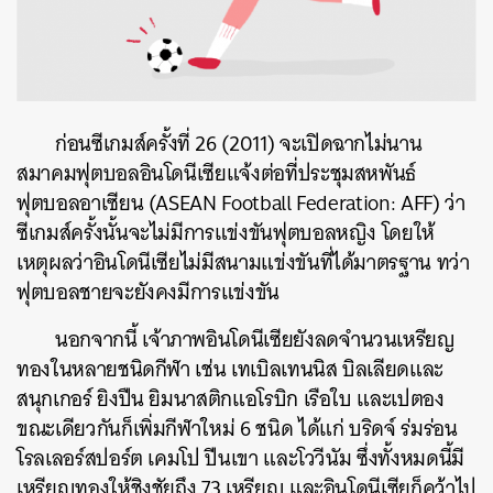
ก่อนซีเกมส์ครั้งที่ 26 (2011) จะเปิดฉากไม่นาน
สมาคมฟุตบอลอินโดนีเซียแจ้งต่อที่ประชุมสหพันธ์
ฟุตบอลอาเซียน (ASEAN Football Federation: AFF) ว่า
ซีเกมส์ครั้งนั้นจะไม่มีการแข่งขันฟุตบอลหญิง โดยให้
เหตุผลว่าอินโดนีเซียไม่มีสนามแข่งขันที่ได้มาตรฐาน ทว่า
ฟุตบอลชายจะยังคงมีการแข่งขัน
นอกจากนี้ เจ้าภาพอินโดนีเซียยังลดจำนวนเหรียญ
ทองในหลายชนิดกีฬา เช่น เทเบิลเทนนิส บิลเลียดและ
สนุกเกอร์ ยิงปืน ยิมนาสติกแอโรบิก เรือใบ และเปตอง
ขณะเดียวกันก็เพิ่มกีฬาใหม่ 6 ชนิด ได้แก่ บริดจ์ ร่มร่อน
โรลเลอร์สปอร์ต เคมโป ปีนเขา และโววีนัม ซึ่งทั้งหมดนี้มี
เหรียญทองให้ชิงชัยถึง 73 เหรียญ และอินโดนีเซียก็คว้าไป