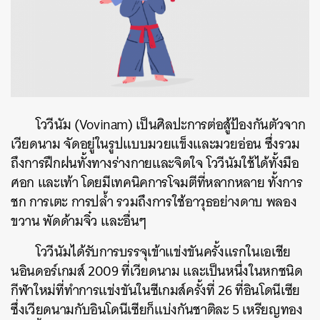
โววีนัม (Vovinam) เป็นศิลปะการต่อสู้ป้องกันตัวจาก
เวียดนาม จัดอยู่ในรูปแบบมวยแข็งและมวยอ่อน ซึ่งรวม
ถึงการฝึกฝนทั้งทางร่างกายและจิตใจ โววีนัมใช้ได้ทั้งมือ
ศอก และเท้า โดยมีเทคนิคการโจมตีที่หลากหลาย ทั้งการ
ชก การเตะ การปล้ำ รวมถึงการใช้อาวุธอย่างดาบ พลอง
ขวาน พัดด้ามจิ๋ว และอื่นๆ
โววีนัมได้รับการบรรจุเข้าแข่งขันครั้งแรกในเอเชีย
นอินดอร์เกมส์ 2009 ที่เวียดนาม และเป็นหนึ่งในหกชนิด
กีฬาใหม่ที่ทำการแข่งขันในซีเกมส์ครั้งที่ 26 ที่อินโดนีเซีย
ซึ่งเวียดนามกับอินโดนีเซียก็แบ่งกันชาติละ 5 เหรียญทอง