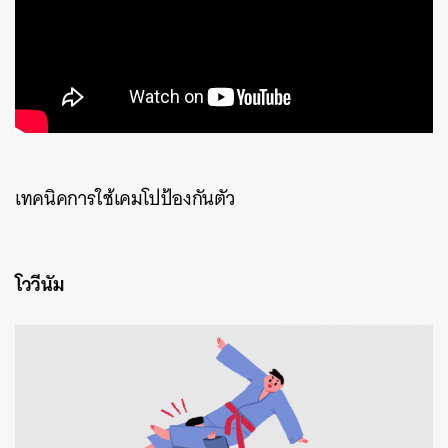
เทคนิคการใช้เคมโปป้องกันตัว
โววีนัม