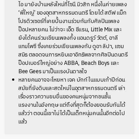
ไอ มายังบ้านหลังใหม่ที่โซนี มิวสิก หนึ่งในค่ายเพลง
‘พี่ใหญ่’ ของอุตสาหกรรมดนตรี โดยได้ สตีฟ แม็ก
โปรดิวเซอร์ที่เคยปั้นงานร่วมกันกับศิลปินเพลง
ป็อปหลายคน ไม่ว่าจะ เอ็ด ชีแรน, Little Mix และ
ยังได้คนร่วมเขียนเพลงทั้ง แอนดรูว์ วัตต์, อาลี
แทมโพซี ซึ่งเคยร่วมเขียนเพลงกับ ดูอา ลิปา, แซม
สมิธ ตลอดจนการหยิบเอาอิทธิพลจากศิลปินดนตรี
ป็อปเบอร์ใหญ่อย่าง ABBA, Beach Boys และ
Bee Gees มาเป็นแรงบันดาลใจ
หลายคนอาจจะโหยหา เจค บักก์ ในแบบเก้าปีก่อน
สมัยที่ยังดิบและสดใหม่ในอุตสาหกรรมดนตรี เล่า
เรื่องราวความขมขื่นของคนหนุ่มจากชนชั้น
แรงงานในอังกฤษ แต่ถึงที่สุดก็ต้องยอมรับกันได้
แล้วว่า ตอนนี้เขาไม่ได้เป็นเด็กหนุ่มคนนั้นอีกต่อไป
แล้ว