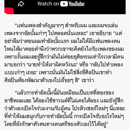
“แฟนเพลงสำคัญมากๆ สำหรับผม และผมจะเล่น
เพลงจากอัลบั้มเก่าๆ ไปตลอดนั่นแหละ” เขาอธิบาย “แต่
อย่าลืมว่าตอนผมทำอัลบั้มแรก ผมไม่ได้มีแฟนเพลงคน
ไหนให้มาคอยคำนึงว่าพวกเขาจะคิดยังไงกับเพลงของผม
เพราะงั้นผมเลยรู้สึกว่ามันไม่ค่อยยุติธรรมเท่าไรเวลามีคน
มาบอกว่า ‘นายทำให้เราผิดหวังนะ’ หรือ ‘กลับไปทำเพลง
แบบเก่าๆ เถอะ’ เพราะนั่นมันไม่ใช่สิ่งที่ศิลปินเขาทำ
ศิลปินต้องพัฒนาตัวเองไปเรื่อยๆ สิ” เขาว่า
“แล้วการทำอัลบั้มนี้มันเหมือนเป็นบทที่สองของ
อาชีพผมเลย ได้ลองใช้ซาวนด์ที่ไม่เคยได้ลอง และยังรู้สึก
ว่าตัวเองเปิดใจร่วมงานกับผู้คน โปรดิวเซอร์ใหม่ๆ นี่แหละ
ที่ทำให้ผมสนุกกับการทำอัลบั้มนี้ การเปิดใจรับอะไรใหม่ๆ
โดยที่ยังรักษาตัวตนทางดนตรีของตัวเองไว้ได้อยู่”