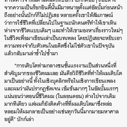
จากความเป็นร็อกอินดี้นั้นมีมาหนาหูตั้งแต่อัลบั้มก่อนหน้า
ถึงอย่างนั้นบักก์ก็ไม่ปฏิเสธ หลายครั้งเขาให้สัมภาษณ์
ว่าการใช้ชีวิตที่เปลี่ยนไปในฐานะนักดนตรีทำให้เขาเหิน
ห่างจากชีวิตแบบเดิมๆ และทำให้เขามองหาเรื่องราวใหม่ๆ
ในชีวิตเพื่อมาเขียนเล่าเป็นบทเพลง โดยปฏิเสธจะหยิบเอา
ความทรงจำกับตัวตนในอดีตซึ่งไม่ใช่ตัวเขาในปัจจุบัน
แล้วกลับมาเล่าซ้ำไปซ้ำมา
“การเติบโตท่ามกลางชนชั้นแรงงานเป็นส่วนหนึ่งที่
สำคัญมากของชีวิตผมเลย มันคือวิถีชีวิตที่ทำให้ผมเติบโต
มาเป็นอย่างนี้ ทั้งในเชิงบุคลิกหรือในเชิงการเขียนเพลง
และผมว่ามันปรากฏชัดเจน เข้มข้นมากๆ ในอัลบั้มแรกๆ
แน่นอนว่าตอนนี้ชีวิตผม (ในลอนดอน) ต่างไปจากเดิม
มากทีเดียว แต่ผมก็ยังติดค้างที่ที่ผมเติบโตมาซึ่งหล่อ
หลอมให้ผมกลายเป็นอย่างเช่นทุกวันนี้มากมายมหาศาล
อยู่ดี” บักก์เล่า