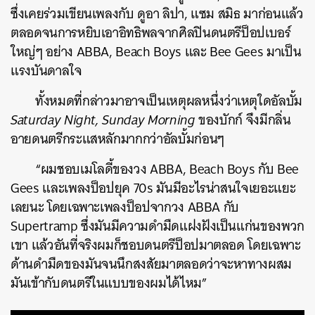
ซึ่งเคยร่วมเขียนเพลงกับ ดูอา ลิปา, แซม สมิธ มาก่อนแล้ว
ค้นหา
ตลอดจนการหยิบเอาอิทธิพลจากศิลปินดนตรีป็อปเบอร์
SHARE
TWEET
LINE
EMAIL
ใหญ่ๆ อย่าง ABBA, Beach Boys และ Bee Gees มาเป็น
แรงบันดาลใจ
ทั้งหมดที่กล่าวมาอาจเป็นเหตุผลหนึ่งว่าเหตุใดอัลบั้ม
Saturday Night, Sunday Morning
ของบักก์ จึงมีกลิ่น
อายดนตรีกระแสหลักมากกว่าอัลบั้มก่อนๆ
“ผมชอบเมโลดี้ของวง ABBA, Beach Boys กับ Bee
Gees และเพลงป็อปยุค 70s มันมีอะไรน่าสนใจเยอะแยะ
เลยนะ โดยเฉพาะเพลงป็อปจากวง ABBA กับ
Supertramp ซึ่งมันมีความดำมืดแฝงฝังเป็นแก่นของพวก
เขา แล้วอันที่จริงผมก็ชอบดนตรีป็อปมาตลอด โดยเฉพาะ
ด้านดำมืดของมันจนนึกสงสัยมาตลอดว่าจะหาทางผสม
มันเข้ากับดนตรีในแบบของผมได้ไหม”