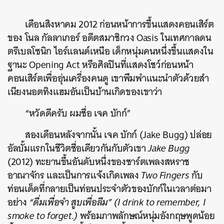
เดือนสิงหาคม 2012 ก่อนหน้าการขึ้นแสดงคอนเสิร์ต
ของ โนล กัลลาเกอร์ อดีตสมาชิกวง Oasis ในเทศกาลดน
ตรีเบลโซนิก ไอร์แลนด์เหนือ เด็กหนุ่มคนหนึ่งขึ้นแสดงใน
ฐานะ Opening Act หรือศิลปินที่แสดงโชว์ก่อนหน้า
คอนเสิร์ตเพื่ออุ่นเครื่องคนดู เขาพึมพำแนะนำตัวด้วยสำ
เนียงนอตทิงแฮมอันเป็นบ้านเกิดของเขาว่า
“หวัดดีครับ ผมชื่อ เจค บักก์”
สองเดือนหลังจากนั้น เจค บักก์ (Jake Bugg) ปล่อย
อัลบั้มแรกในชีวิตชื่อเดียวกันกับตัวเขา
Jake Bugg
(2012) ทะยานขึ้นอันดับหนึ่งของชาร์ตเพลงสหราช
อาณาจักร และเป็นการแจ้งเกิดเพลง
Two Fingers
กับ
ท่อนเด็ดที่กลายเป็นท่อนประจำตัวของบักก์ในเวลาต่อมา
อย่าง
“ดื่มเพื่อจำ สูบเพื่อลืม” (I drink to remember, I
smoke to forget.)
พร้อมภาพลักษณ์หนุ่มอังกฤษพูดน้อย