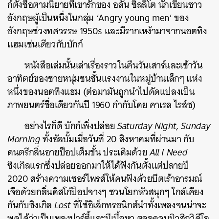
ก์ตั้งชื่อตามนิยายที่เขารักของ อลัน ซิลลิโต นักเขียนชาว
อังกฤษผู้เป็นหนึ่งในกลุ่ม ‘Angry young men’ ของ
อังกฤษช่วงทศวรรษ 1950s และมีรากเหง้ามาจากนอตทิง
แฮมเช่นเดียวกับบักก์
หนังสือเล่มนั้นเล่าเรื่องราวในคืนวันเสาร์และเช้าวัน
อาทิตย์ของชายหนุ่มชนชั้นแรงงานในหมู่บ้านเล็กๆ แห่ง
หนึ่งของนอตทิงแฮม (ต่อมามันถูกนำไปดัดแปลงเป็น
ภาพยนตร์ชื่อเดียวกันปี 1960 กำกับโดย คาเรล ไรส์ซ)
อย่างไรก็ดี บักก์เพิ่งปล่อย
Saturday Night, Sunday
Morning
ทั้งอัลบั้มเมื่อวันที่ 20 สิงหาคมที่ผ่านมา กับ
ดนตรีกลิ่นอายป็อปเต็มขั้น ประเดิมด้วย
All I Need
ซิงเกิลแรกซึ่งปล่อยออกมาให้ได้ฟังกันตั้งแต่ปลายปี
2020 สร้างความเซอร์ไพรส์ให้คนฟังด้วยบีตเร้าอารมณ์
เจือด้วยกลิ่นดิสโก้ป็อปจางๆ ชวนโยกหัวสนุกๆ ใกล้เคียง
กันกับซิงเกิล
Lost
ที่ใช้อิเล็กทรอนิกส์นำทั้งเพลงจนน่าจะ
พูดได้ว่าเป็นเพลงปาร์ตี้และมีเนื้อหา ตลอดจนมิวสิกวิดีโอ