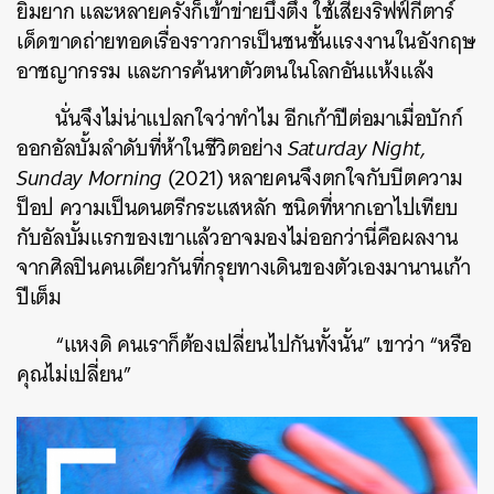
ยิ้มยาก และหลายครั้งก็เข้าข่ายบึ้งตึง ใช้เสียงริฟฟ์กีตาร์
เด็ดขาดถ่ายทอดเรื่องราวการเป็นชนชั้นแรงงานในอังกฤษ
อาชญากรรม และการค้นหาตัวตนในโลกอันแห้งแล้ง
นั่นจึงไม่น่าแปลกใจว่าทำไม อีกเก้าปีต่อมาเมื่อบักก์
ออกอัลบั้มลำดับที่ห้าในชีวิตอย่าง
Saturday Night,
Sunday Morning
(2021) หลายคนจึงตกใจกับบีตความ
ป็อป ความเป็นดนตรีกระแสหลัก ชนิดที่หากเอาไปเทียบ
กับอัลบั้มแรกของเขาแล้วอาจมองไม่ออกว่านี่คือผลงาน
จากศิลปินคนเดียวกันที่กรุยทางเดินของตัวเองมานานเก้า
ปีเต็ม
“แหงดิ คนเราก็ต้องเปลี่ยนไปกันทั้งนั้น” เขาว่า “หรือ
คุณไม่เปลี่ยน”