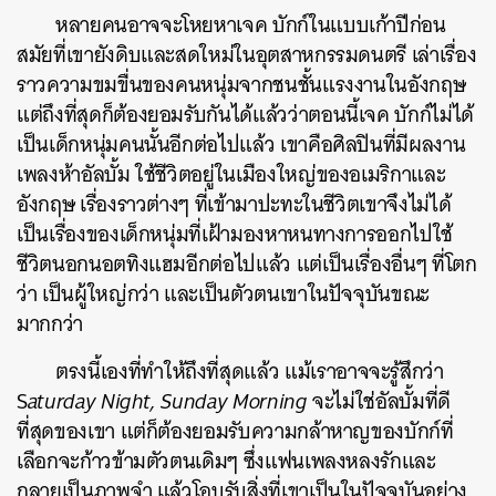
หลายคนอาจจะโหยหาเจค บักก์ในแบบเก้าปีก่อน
สมัยที่เขายังดิบและสดใหม่ในอุตสาหกรรมดนตรี เล่าเรื่อง
ราวความขมขื่นของคนหนุ่มจากชนชั้นแรงงานในอังกฤษ
แต่ถึงที่สุดก็ต้องยอมรับกันได้แล้วว่าตอนนี้เจค บักก์ไม่ได้
เป็นเด็กหนุ่มคนนั้นอีกต่อไปแล้ว เขาคือศิลปินที่มีผลงาน
เพลงห้าอัลบั้ม ใช้ชีวิตอยู่ในเมืองใหญ่ของอเมริกาและ
อังกฤษ เรื่องราวต่างๆ ที่เข้ามาปะทะในชีวิตเขาจึงไม่ได้
เป็นเรื่องของเด็กหนุ่มที่เฝ้ามองหาหนทางการออกไปใช้
ชีวิตนอกนอตทิงแฮมอีกต่อไปแล้ว แต่เป็นเรื่องอื่นๆ ที่โตก
ว่า เป็นผู้ใหญ่กว่า และเป็นตัวตนเขาในปัจจุบันขณะ
มากกว่า
ตรงนี้เองที่ทำให้ถึงที่สุดแล้ว แม้เราอาจจะรู้สึกว่า
S
aturday Night, Sunday Morning
จะไม่ใช่อัลบั้มที่ดี
ที่สุดของเขา แต่ก็ต้องยอมรับความกล้าหาญของบักก์ที่
เลือกจะก้าวข้ามตัวตนเดิมๆ ซึ่งแฟนเพลงหลงรักและ
กลายเป็นภาพจำ แล้วโอบรับสิ่งที่เขาเป็นในปัจจุบันอย่าง