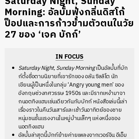
Saturday Night, Sunday
Morning: อัลบั้มฟุ้งกลิ่นดิสโก้
ป็อปและการก้าวข้ามตัวตนในวัย
27 ของ ‘เจค บักก์’
IN FOCUS
Saturday Night, Sunday Morning
เป็นอัลบั้มที่บัก
ก์ตั้งชื่อตามนิยายที่เขารักของ อลัน ซิลลิโต นัก
เขียนผู้เป็นหนึ่งในกลุ่ม ‘Angry young men’ ของ
อังกฤษช่วงทศวรรษ 1950s และมีรากเหง้ามาจา
กนอตทิงแฮมเช่นเดียวกันกับบักก์ หนังสือเล่มนี้เล่า
เรื่องราวในคืนวันเสาร์และเช้าวันอาทิตย์ของชาย
หนุ่มชนชั้นแรงงานในหมู่บ้านเล็กๆ แห่งหนึ่งของ
นอตทิงแฮม
อัลบั้มล่าสุดนี้บักก์ย้ายค่ายเพลงจากเวอร์จิน อีเอ็ม