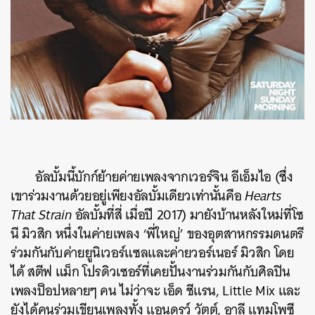
อัลบั้มนี้บักก์ย้ายค่ายเพลงจากเวอร์จิน อีเอ็มไอ (ซึ่ง
เขาร่วมงานด้วยอยู่เพียงอัลบั้มเดียวเท่านั้นคือ
Hearts
That Strain
อัลบั้มที่สี่ เมื่อปี 2017) มายังบ้านหลังใหม่ที่โซ
นี มิวสิก หนึ่งในค่ายเพลง ‘พี่ใหญ่’ ของอุตสาหกรรมดนตรี
ร่วมกันกับค่ายยูนิเวอร์แซลและค่ายวอร์เนอร์ มิวสิก โดย
ได้ สตีฟ แม็ก โปรดิวเซอร์ที่เคยปั้นงานร่วมกันกับศิลปิน
เพลงป็อปหลายๆ คน ไม่ว่าจะ เอ็ด ชีแรน, Little Mix และ
ยังได้คนร่วมเขียนเพลงทั้ง แอนดรูว์ วัตต์, อาลี แทมโพซี