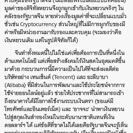
ควบคุมของรัฐบาลจีน (ไม่ปล่อยฟรีไปเลยแบบบิทคอยน์)
มูลค่าของดิจิทัลหยวนจึงถูกผูกเข้ากับเงินหยวนจริงๆ ใน
คลังของรัฐบาลจีน หายห่วงเรื่องมูลค่าที่จะเปลี่ยนแบบมั่ว
ซั่วเช่น Cryptocurrency ส่วนใหญ่ที่ไม่มีการผูกกับของมี
ค่าหรือมีหน่วยงานมารับรองและควบคุม (จะมองว่าคือ
เงินหยวนเดิม แต่ในรูปดิจิทัลก็ได้)
จีนทำทั้งหมดนี้ไปไม่ใช่แค่เพื่อต้องการเป็นที่หนึ่งใน
ด้านเทคโนโลยี แต่เพื่อสร้างสังคมไร้เงินสดในอุดมคติขึ้น
มาด้วย กระบวนการนี้มีความเป็นไปได้ที่จะส่งผลดีต่อ
บริษัทอย่าง เทนเซ็นต์ (Tencent) และ อะลีบาบา
(Alibaba) ที่มีส่วนในการพัฒนาและใช้ประโยชน์จากการ
ใช้จ่ายออนไลน์อยู่แล้ว ช่วยให้ประชากรที่ไม่สามารถเข้า
ถึงธนาคารได้มีโอกาสใช้งานระบบเงินตรา (ขอแค่มี
โทรศัพท์และอินเตอร์เน็ต) และ ‘อาจจะ’ นำพาเงินหยวน
ไปสู่สกุลเงินสำรองใหม่ในระดับนานาชาติแทนที่เงิน
ดอลลาร์ฯ ได้ แต่ข้อดีที่ขาดไม่ได้เลยคือรัฐบาลจีนจะรู้เห็น