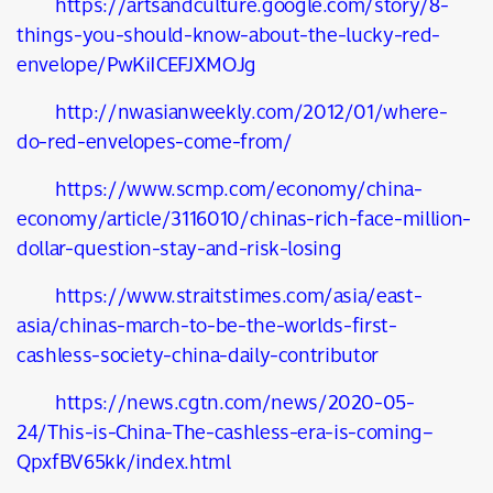
https://artsandculture.google.com/story/8-
things-you-should-know-about-the-lucky-red-
envelope/PwKiICEFJXMOJg
http://nwasianweekly.com/2012/01/where-
do-red-envelopes-come-from/
https://www.scmp.com/economy/china-
economy/article/3116010/chinas-rich-face-million-
dollar-question-stay-and-risk-losing
https://www.straitstimes.com/asia/east-
asia/chinas-march-to-be-the-worlds-first-
cashless-society-china-daily-contributor
https://news.cgtn.com/news/2020-05-
24/This-is-China-The-cashless-era-is-coming–
QpxfBV65kk/index.html