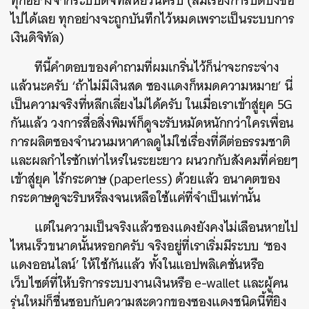
ทุกอย่างจากระบบดิจิทัลหยวนครับ (ลืมเรื่องการปิดบังชื่อ
ไปได้เลย ทุกอย่างจะถูกบันทึกไว้หมดเพราะเป็นระบบการ
เงินดิจิทัล)
ทีนี้คำตอบของคำถามที่ผมเกริ่นไว้ก็น่าจะกระจ่าง
แล้วนะครับ ‘ถ้าไม่มีเงินสด ซองแดงก็หมดความหมาย’ นี่
เป็นความจริงที่หลีกเลี่ยงไม่ได้ครับ ในเมื่อเราเข้าสู่ยุค 5G
กันแล้ว วงการสื่อสิ่งพิมพ์ก็ดูจะรับหมัดหนักกว่าใครเพื่อน
การผลิตซองจำนวนมหาศาลดูไม่ใช่เรื่องที่ดีต่อธรรมชาติ
และผลกำไรซักเท่าไหร่ในระยะยาว ผนวกกับสังคมที่ค่อยๆ
เข้าสู่ยุค ไร้กระดาษ (paperless) ด้วยแล้ว อนาคตของ
กระดาษดูจะริบหรี่ลงจนเหลือใช้แค่ที่จำเป็นเท่านั้น
แต่ในความเป็นจริงแล้วซองแดงยังคงไม่เลือนหายไป
ไหนเร็วขนาดนั้นหรอกครับ จริงอยู่ที่เราเริ่มมีระบบ ‘ซอง
แดงออนไลน์’ ให้ใช้กันแล้ว ทั้งในแอปพลิเคชั่นหรือ
เว็บไซต์ที่ให้บริการระบบงานเงินหรือ e-wallet และผู้คน
รุ่นใหม่ก็ชื่นชอบกับความสะดวกของซองแดงชนิดนี้ที่ยิง