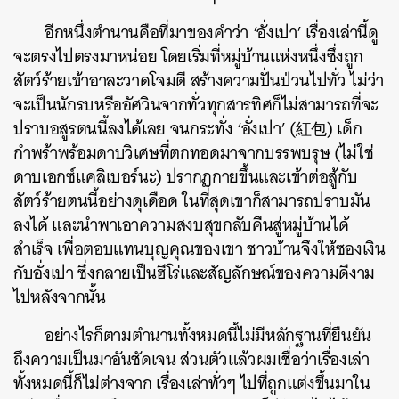
อีกหนึ่งตำนานคือที่มาของคำว่า ‘อั่งเปา’ เรื่องเล่านี้ดู
จะตรงไปตรงมาหน่อย โดยเริ่มที่หมู่บ้านแห่งหนึ่งซึ่งถูก
สัตว์ร้ายเข้าอาละวาดโจมตี สร้างความปั่นป่วนไปทั่ว ไม่ว่า
จะเป็นนักรบหรืออัศวินจากทั่วทุกสารทิศก็ไม่สามารถที่จะ
ปราบอสูรตนนี้ลงได้เลย จนกระทั่ง ‘อั่งเปา’ (紅包) เด็ก
กำพร้าพร้อมดาบวิเศษที่ตกทอดมาจากบรรพบรุษ (ไม่ใช่
ดาบเอกซ์แคลิเบอร์นะ) ปรากฏกายขึ้นและเข้าต่อสู้กับ
สัตว์ร้ายตนนี้อย่างดุเดือด ในที่สุดเขาก็สามารถปราบมัน
ลงได้ และนำพาเอาความสงบสุขกลับคืนสู่หมู่บ้านได้
สำเร็จ เพื่อตอบแทนบุญคุณของเขา ชาวบ้านจึงให้ซองเงิน
กับอั่งเปา ซึ่งกลายเป็นฮีโร่และสัญลักษณ์ของความดีงาม
ไปหลังจากนั้น
อย่างไรก็ตามตำนานทั้งหมดนี้ไม่มีหลักฐานที่ยืนยัน
ถึงความเป็นมาอันชัดเจน ส่วนตัวแล้วผมเชื่อว่าเรื่องเล่า
ทั้งหมดนี้ก็ไม่ต่างจาก เรื่องเล่าทั่วๆ ไปที่ถูกแต่งขึ้นมาใน