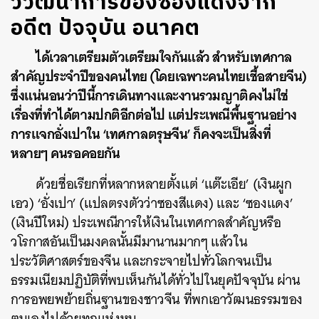
วิวัฒนาการของซองแดงจาก
อดีต ปัจจุบัน อนาคต
ได้เวลาเตรียมตัวเตรียมใจกันแล้ว สำหรับเทศกาล
สำคัญประจำปีของคนไทย (โดยเฉพาะคนไทยเชื้อสายจีน)
ซึ่งแน่นอนว่าปีนี้การเดินทางและงานรวมญาติคงไม่ใช่
เรื่องที่ทำได้ตามปกติอีกต่อไป แต่ประเพณีพื้นฐานอย่าง
การแจกอั่งเปาใน ‘เทศกาลตรุษจีน’ ก็คงจะเป็นสิ่งที่
หลายๆ คนรอคอยกัน
ด้วยชื่อเรียกที่หลากหลายตั้งแต่ ‘แต๊ะเอีย’ (เงินผูก
เอว) ‘อั่งเปา’ (แปลตรงตัวว่าซองสีแดง) และ ‘ซองแดง’
(เงินปีใหม่) ประเพณีการให้เงินในเทศกาลสำคัญหรือ
วโรกาสอันเป็นมงคลนั้นมีมานานมากๆ แล้วใน
ประวัติศาสตร์ของจีน และกระจายไปทั่วโลกจนเป็น
ธรรมเนียมปฏิบัติที่พบเห็นกันได้ทั่วไปในยุคปัจจุบัน ผ่าน
การอพยพย้ายถิ่นฐานของชาวจีน ที่พกเอาวัฒนธรรมของ
ตนเองไปด้วยทุกแห่งหน