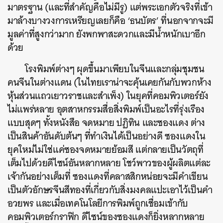
มาตรฐาน (และที่สำคัญคือไม่มีรู) แต่พระเอกตัวจริงที่เข้า
มาล้างบางวงการเหรียญเลยก็คือ ‘ธนบัตร’ ที่นอกจากจะมี
มูลค่าที่สูงกว่ามาก ยังพกพาสะดวกและมีน้ำหนักเบาอีก
ด้วย
โรงพิมพ์ต่างๆ ผุดขึ้นมาเพียบในจีนและกลุ่มชุมชน
คนจีนในต่างแดน (ในไทยเราน่าจะคุ้นเคยกันกับพวกห้าง
หุ้นส่วนแถวเยาวราชและสำเพ็ง) ในยุคที่คอมพิวเตอร์ยัง
ไม่แพร่หลาย อุตสาหกรรมสื่อสิ่งพิมพ์เป็นอะไรที่รุ่งเรือง
แบบสุดๆ ทั้งหนังสือ จดหมาย ปฏิทิน และซองแดง ต่าง
เป็นสินค้าอันดับต้นๆ ที่ทำเงินได้เป็นอย่างดี ซองแดงใน
ยุคใหม่ไม่ใช่แค่ซองจดหมายย้อมสี แต่กลายเป็นวัตถุที่
เต็มไปด้วยดีไซน์อันหลากหลาย โชว์พาวของผู้ผลิตแต่ละ
เจ้ากันอย่างเต็มที่ ซองแดงที่คลาสสิกหน่อยจะมีคำเขียน
เป็นตัวอักษรจีนสีทองที่เกี่ยวกับสิ่งมงคลแปะเอาไว้เป็นคำ
อวยพร และเมื่อเทคโนโลยีการพิมพ์ถูกเชื่อมเข้ากับ
คอมพิวเตอร์กราฟิก ดีไซน์ของซองแดงก็ยิ่งหลากหลาย