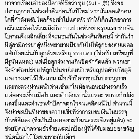
มาจากเรื่องเล่าของปีศาจที่ชื่อว่า ซุย (Sui – 祟) ซึ่งจะ
ปรากฏกายในช่วงค่ำคืนก่อนวันปีใหม่ หากมันเจอเด็กคน
ใดที่กำลังหลับไหลก็จะเข้าไปแตะหัว ทำให้เด็กเกิดอาการ
กลัวและร้องไห้รวมถึงมีอาการปวดหัวอย่างรุนแรง ชาวจีน
โบราณจึงหลีกเลี่ยงที่จะนอนกันในช่วงคืนพิเศษนี้ ว่ากันว่า
มีคู่สามีภรรยาคู่หนึ่งพยายามป้องกันไม่ให้ลูกของตนเผลอ
หลับโดยเล่นกับลูกด้วยเหรียญทองแดง (ใช่ครับ เหรียญที่
มีรูนั่นแหละ) แต่เมื่อลูกง่วงจนเกินขีดจำกัดแล้ว พวกเขา
จึงจำต้องปล่อยให้ลูกไปนอนโดยนำเหรียญห่อด้วยวัสดุสี
แดงวางเอาไว้ใต้หมอน เมื่อเจ้าปีศาจซุยมันปรากฏกาย
และทะลวงผ่านหน้าต่างเข้ามาในห้องนอนอย่างรวดเร็ว
แต่พอจะเอื้อมมือไปแตะตัวเด็กเท่านั้นแหละ หมอนก็เปล่ง
แสงขึ้นและทำเอาเจ้าปีศาจตกใจจนเตลิดหนีไป ตำนานนี้
จึงน่าจะเป็นที่มาของความเชื่อที่ว่าการมอบเงินในบรรจุ
ภัณฑ์สีแดง (ซึ่งเป็นสีมงคลตามวัฒนธรรมจีนอยู่แล้ว) จะ
ช่วยปัดเป่าความชั่วร้ายและปกป้องผู้ที่ได้รับมอบของขวัญ
ชนิดนี้เอาไว้ โดยเฉพาะกับเด็กๆ