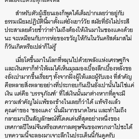
สำหรับตัวผู้เขียนเองก็พูดได้เต็มปากเลยว่าอยู่กับ
ธรรมเนียมปฏิบัตินี้มาตั้งแต่ยังเยาว์วัย สมัยที่ยังไม่ประสี
ประสาเลยด้วยซ้ำว่าทำไมถึงต้องให้เงินมาในซองแดงด้วย
นะ จะเหมือนกับการห่อของขวัญให้กันในวันคริสต์มาสไม่
ก็วันเกิดหรือเปล่าก็ไม่รู้
เมื่อโตขึ้นมาในโลกที่หมุนไปด้วยพลังแห่งเศรษฐกิจ
และเงินตราก็ทำให้ผมได้เห็นมุมมองเบื้องลึกเบื้องหลังขอ
งอั่งเปามากขึ้นเรื่อยๆ ทั้งจากฝั่งผู้ให้และผู้รับเอง ที่สำคัญ
คือหลายสิ่งหลายอย่างที่ประกอบกันเป็นอั่งเปานั้นไม่ใช่แค่
เงิน แต่คือ ‘บรรจุภัณฑ์’ ที่ใส่เงินนั้นมาต่างหากที่ดูจะมี
ความสำคัญไม่แพ้ของข้างในเลยก็ว่าได้ แท้จริงแล้ว
คุณค่าของ ‘ซองแดง’ นั้นมีมากขนาดไหน และทำไมถึง
กลายมาเป็นสัญลักษณ์ที่โดดเด่นที่สุดอย่างหนึ่งของ
เทศกาลปีใหม่จีนหรือเทศกาลตรุษจีนของพวกเราไปซะได้
บทความนี้จะลองมาเจาะลึกในประเด็นนี้กันดูครับ