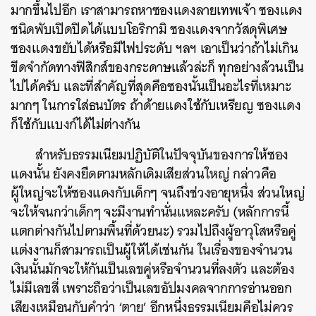
มากขึ้นไปอีก เราสามารถหาซองแดงลายเทพเจ้า ซองแดง
ชนิดพับเปิดปิดได้แบบโอริกามิ ซองแดงจากวัสดุพิเศษ
ซองแดงขยับได้หรือมีไฟประดับ ฯลฯ เอาเป็นว่าถ้าไม่เกิน
ขีดจำกัดทางฟิสิกส์ของกระดาษแล้วล่ะก็ ทุกอย่างล้วนเป็น
ไปได้ครับ และที่สำคัญที่สุดคือซองนั้นเป็นอะไรที่เหมาะ
มากๆ ในการใส่ธนบัตร ถ้าด้ายแดงใช้กับเหรียญ ซองแดง
ก็ใช้กับแบงก์ได้ไม่ต่างกัน
สำหรับธรรมเนียมปฏิบัติในปัจจุบันของการให้ซอง
แดงนั้น ยังคงยึดตามหลักเดิมเสียส่วนใหญ่ กล่าวคือ
ผู้ใหญ่จะให้ซองแดงกับเด็กๆ จนถึงช่วงอายุหนึ่ง ส่วนใหญ่
จะให้จนกว่าเด็กๆ จะมีงานทำนั่นแหละครับ (หลักการนี้
แตกต่างกันไปตามพื้นที่ด้วยนะ) รวมไปถึงผู้อาวุโสหรือคู่
แต่งงานก็สามารถเป็นผู้ให้ได้เช่นกัน ในเรื่องของจำนวน
เงินนั้นมักจะให้กันเป็นเลขคู่หรือจำนวนที่ลงตัว และต้อง
ไม่มีเลขสี่ เพราะถือว่าเป็นเลขอัปมงคลจากการอ่านออก
เสียงเหมือนกับคำว่า ‘ตาย’ อีกหนึ่งธรรมเนียมคือไม่ควร