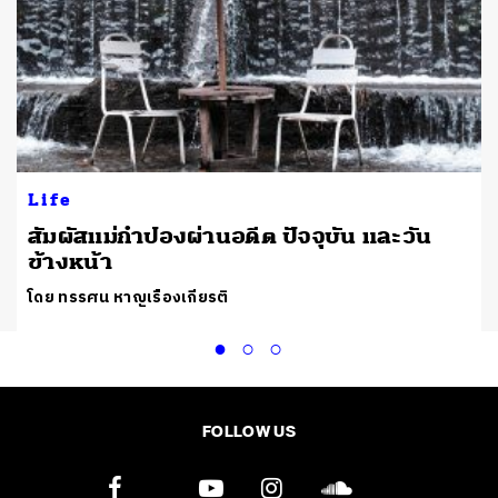
Life
สัมผัสแม่กำปองผ่านอดีต ปัจจุบัน และวัน
ข้างหน้า
โดย ทรรศน หาญเรืองเกียรติ
FOLLOW US