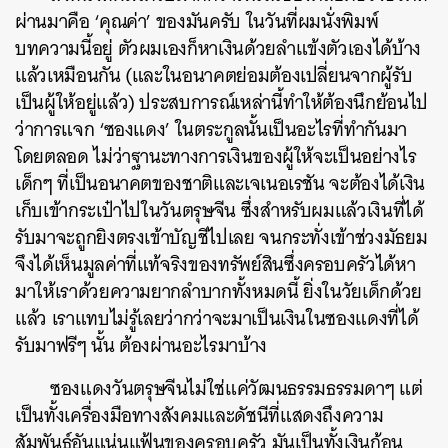
ผ่านมาคือ ‘คุณค่า’ ของมันครับ ในวันที่ผมนั่งพิมพ์
บทความนี้อยู่ ตัวผมเองก็หาเงินด้วยลำแข้งตัวเองได้บ้าง
แล้วเหมือนกัน (และในอนาคตย่อมต้องเปลี่ยนจากผู้รับ
เป็นผู้ให้อยู่แล้ว) ประสบการณ์เหล่านี้ทำให้ต้องนึกย้อนไป
ว่าการแจก ‘ซองแดง’ ในตระกูลนั้นเป็นอะไรที่ทำกันมา
โดยตลอด ไม่ว่าฐานะทางการเงินของผู้ให้จะเป็นอย่างไร
เด็กๆ ที่เป็นอนาคตของชาติและเจเนอเรชัน จะต้องได้เงิน
เก็บเข้ากระเป๋าไปในวันตรุษจีน ซึ่งสำหรับผมแล้วเงินที่ได้
รับมาจะถูกยิงตรงเข้าบัญชีไปเลย จนกระทั่งเข้าช่วงมัธยม
จึงได้เห็นมูลค่าที่แท้จริงของทรัพย์สินซึ่งครอบครัวได้หา
มาให้เราด้วยความยากลำบากทั้งหมดนี้ ยิ่งในวัยเด็กด้วย
แล้ว เราแทบไม่รู้เลยว่ากว่าจะมาเป็นเงินในซองแดงที่ได้
รับมาฟรีๆ นั้น ต้องผ่านอะไรมาบ้าง
ซองแดงวันตรุษจีนไม่ใช่แค่วัฒนธรรมธรรมดาๆ แต่
เป็นทั้งเครื่องมือทางสังคมและดัชนีที่แสดงถึงความ
สัมพันธ์อันแน่นแฟ้นของครอบครัว มันเป็นทั้งเงินก้อน