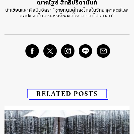
ฌาณัฐย์ สิทธิปรีดานันท์
นักเขียนและศิลปินอิสระ “ชายหนุ่มผู้หลงไหลในวิทยาศาสตร์และ
ศิลปะ จนในบางครั้งก็หลงลืมกาลเวลาไปเสียสิ้น”
RELATED POSTS