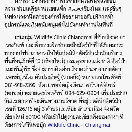
มีการรายงานสถานการณ์จากคนในพื้นที่และขอ
ความช่วยเหลือผ่านแฮชแท็ก #saveเชียงใหม่ และอื่นๆ
ในช่วงเวลานี้หลายองค์กรได้ออกมาขอรับบริจาคทั้ง
อุปกรณ์และเงินสนับสนุนส่งไปยังคนทำงานในพื้นที่
เช่น
กลุ่ม Wildlife Clinic Chiangmai ที่รับบริจาค
ยา
เวชภัณฑ์ และสิ่งของเพื่อช่วยเหลือสัตว์ป่าที่ได้รับผลกระ
ทบจากไฟป่าภาคเหนือให้แก่คลินิกสัตว์ป่า สำนักบริหาร
พื้นที่อนุรักษ์ที่ 16 (เชียงใหม่) กรมอุทยานแห่งชาติ สัตว์ป่า
และพันธุ์พืช ซึ่งสามารถติดต่อบริจาคผ่านทาง นายสัตว
แพทย์บุรฉัตร ตันประดิษฐ์ (หมอกิ้ง) หมายเลขโทรศัพท์
081-918-7399 สัตวแพทย์หญิงรัตนา สาริวงศ์จันทร์
(หมอเอ๋) หมายเลขโทรศัพท์ 094-629-0904 เพื่อประสาน
วันและเวลาที่จะเดินทางมาบริจาค ที่อยู่ : คลินิกสัตว์ป่า
เลขที่ 126/16 หมู่ 3 ตำบลแม่เหียะ อำเภอเมือง จังหวัด
เชียงใหม่ 50100 หรือเข้าไปดูรายละเอียดสิ่งของต่างๆ ที่
ต้องการได้ที่เฟซบุ๊ก
Wildlife Clinic – Chiangmai