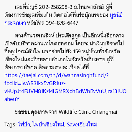
เลขที่บัญชี 202-258298-3 ธ.ไทยพาณิชย์ ผู้ที่
ต้องการข้อมูลเพิ่มเติม ติดต่อได้ที่เฟซบุ๊กเพจของ
มูลนิธิ
กระจกเงา
หรือโทร 094-878-6447
ทางด้านวรรณสิงห์ ประเสิรฐกุล เป็นอีกหนึ่งสื่อกลาง
เปิดรับบริจาคผ่านเทใจดอทคอม โดยจะนำเงินบริจาคไป
ซื้ออุปกรณ์ดับไฟ แจกจ่ายไปยัง 159 หมู่บ้านทั่วจังหวัด
เชียงใหม่และอีกหลายอำเภอในจังหวัดเชียงราย ผู้ที่
ต้องการบริจาค ติดตามรายละเอียดได้ที่
https://taejai.com/th/d/wannasinghfund/?
fbclid=IwAR3Ikx5vGR1uz-
vKUpJt4FUVM81KzMIGMRXohBdWbBvVuUjza13IUO
aheuY
ขอขอบคุณภาพจาก Wildlife Clinic Chiangmai
Tags:
ไฟป่า
,
ไฟป่าเชียงใหม่
,
Saveเชียงใหม่