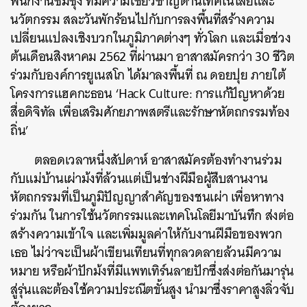
พนักงานซัมซุง ที่มีความเชี่ยวชาญด้านเทคโนโลยีและ
นวัตกรรม สละวันพักร้อนไปกับการลงพื้นที่สร้างความ
เปลี่ยนแปลงเชิงบวกในภูมิภาคต่างๆ ทั่วโลก และเมื่อช่วง
ต้นเดือนสิงหาคม 2562 ที่ผ่านมา อาสาสมัครกว่า 30 ชีวิต
ร่วมกับองค์การยูเนสโก ได้มาลงพื้นที่ ณ ดอยปุย ภายใต้
โครงการแฮคกะธอน ‘Hack Culture: การแก้ปัญหาด้วย
สื่อดิจิทัล เพื่อเสริมศักยภาพสตรีและรักษาหัตถกรรมท้อง
ถิ่น’
ตลอดเวลาหนึ่งสัปดาห์ อาสาสมัครต้องทำงานร่วม
กับแม่บ้านเผ่าม้งที่ล้วนแต่เป็นช่างฝีมือผู้สืบสานงาน
หัตถกรรมที่เป็นภูมิปัญญาสำคัญของชนเผ่า เพื่อหาทาง
ร่วมกัน ในการใช้นวัตกรรมและเทคโนโลยีมาบันทึก ส่งต่อ
สร้างความเข้าใจ และเพิ่มมูลค่าให้กับงานฝีมือของพวก
เธอ ไม่ว่าจะเป็นผ้าเขียนเทียนที่ทุกลวดลายล้วนมีความ
หมาย หรือผ้าปักม้งที่มีแพทเทิร์นลายปักซึ่งส่งต่อกันมารุ่น
สู่รุ่นและต้องใช้ความประณีตขั้นสูง นำมาซึ่งราคาสูงลิ่วจับ