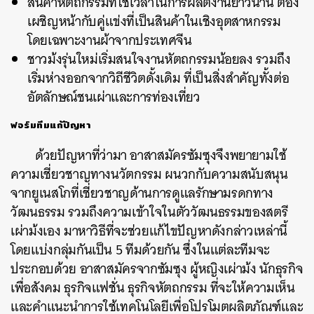
สินค้าหัตถกรรมที่ใช้เวลาในการผลิตงานยาวนาน ต้อง
เผชิญหน้ากับคู่แข่งที่เป็นสินค้าในเชิงอุตสาหกรรม
โดยเฉพาะงานผ้าจากประเทศจีน
ชาวม้งรุ่นใหม่เริ่มสนใจงานหัตถกรรมน้อยลง รวมถึง
เริ่มห่างออกจากวิถีชีวิตดั้งเดิม ที่เป็นสิ่งสำคัญทั้งต่อ
อัตลักษณ์ชนเผ่าและการท่องเที่ยว
ฟอร์มทีมแก้ปัญหา
ด้วยปัญหาที่ว่ามา อาสาสมัครซัมซุงจึงพยายามใช้
ความเชี่ยวชาญทางนวัตกรรม ผนวกกับความสนับสนุน
จากยูเนสโกที่เชี่ยวชาญด้านการดูแลรักษามรดกทาง
วัฒนธรรม รวมถึงความเข้าใจในตัววัฒนธรรมของสตรี
เผ่าม้งเอง มาหาวิธีที่จะช่วยแก้ไขปัญหาดังกล่าวเหล่านี้
โดยแบ่งกลุ่มกันเป็น 5 ทีมด้วยกัน ซึ่งในแต่ละทีมจะ
ประกอบด้วย อาสาสมัครจากซัมซุง ผู้หญิงเผ่าม้ง นักธุรกิจ
เพื่อสังคม ธุรกิจแฟชั่น ธุรกิจหัตถกรรม ที่จะให้ความเห็น
และคำแนะนำการใช้เทคโนโลยีเพื่อโปรโมตผลิตภัณฑ์และ