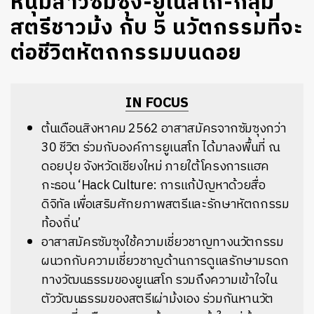
หนุ่มสาวซัมซุง-ยูเนสโก-กลุ่ม
สตรีชาวม้ง กับ 5 นวัตกรรมที่จะ
ต่อชีวิตหัตถกรรมบนดอย
IN FOCUS
ต้นเดือนสิงหาคม 2562 อาสาสมัครจากซัมซุงกว่า
30 ชีวิต ร่วมกับองค์การยูเนสโก ได้มาลงพื้นที่ ณ
ดอยปุย จังหวัดเชียงใหม่ ภายใต้โครงการแฮค
กะธอน ‘Hack Culture: การแก้ปัญหาด้วยสื่อ
ดิจิทัล เพื่อเสริมศักยภาพสตรีและรักษาหัตถกรรม
ท้องถิ่น’
อาสาสมัครซัมซุงใช้ความเชี่ยวชาญทางนวัตกรรม
ผนวกกับความเชี่ยวชาญด้านการดูแลรักษามรดก
ทางวัฒนธรรมของยูเนสโก รวมถึงความเข้าใจใน
ตัววัฒนธรรมของสตรีเผ่าม้งเอง ร่วมกันหานวัต