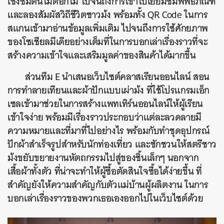
เชิงชมต้นไม้ดอกไม้ ไปจนถึงการเข้าไปเยี่ยมชมพิพิธภัณฑ์
และลองสัมผัสวิถีชีวิตชาวม้ง พร้อมทั้ง QR Code ในการ
สแกนเข้ามาอ่านข้อมูลเพิ่มเติม ไปจนถึงการใช้ศักยภาพ
ของโซเชียลมีเดียอย่างเต็มที่ในการบอกเล่าเรื่องราวที่จะ
สร้างความเข้าใจและเสริมมูลค่าของสินค้าได้มากขึ้น
ส่วนทีม E นำเสนอเว็บไซต์คลาสเรียนออนไลน์ สอน
การทำลายเทียนและผ้าปักแบบเผ่าม้ง ที่ใช้โปรแกรมเอ็ก
เซลเข้ามาช่วยในการสร้างแพทเทิร์นออนไลน์ให้ผู้เรียน
เข้าใจง่าย พร้อมมีเรื่องราวประกอบว่าแต่ละลวดลายมี
ความหมายและที่มาที่ไปอย่างไร พร้อมกับทำชุดอุปกรณ์
ปักผ้าสำเร็จรูปสำหรับนักท่องเที่ยว และชักชวนให้สตรีชาว
ม้งขยับขยายงานหัตถกรรมไปสู่ของชิ้นเล็กๆ นอกจาก
เสื้อผ้าทั้งตัว ที่น่าจะทำให้ผู้ซื้อตัดสินใจซื้อได้ง่ายขึ้น ที่
สำคัญยังให้ความสำคัญกับตัวแม่บ้านผู้ผลิตงาน ในการ
บอกเล่าเรื่องราวของพวกเธอเองออกไปในเว็บไซต์ด้วย