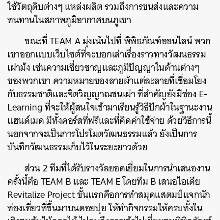
ใช้วัตถุดิบต่างๆ แหล่งผลิต รวมถึงการขนส่งและความ
ทนทานในสภาพภูมิอากาศบนภูเขา
ขณะที่ TEAM A มุ่งเน้นไปที่ พิพิธภัณฑ์ออนไลน์ พวก
เขาออกแบบเว็บไซต์ที่จะบอกเล่าเรื่องราวทางวัฒนธรรม
เผ่าม้ง เช่นความเชี่ยวชาญและภูมิปัญญาในด้านต่างๆ
ของพวกเขา ความหมายของลายผ้าแต่ละลายที่เชื่อมโยง
กับธรรมชาติและจิตวิญญาณชนเผ่า ที่สำคัญยังมีช่อง E-
Learning ที่จะให้ผู้สนใจเข้ามาเรียนรู้วิธีปักผ้าในฐานะงาน
แฮนด์เมด มีทั้งคอร์สที่ฟรีและที่คิดค่าใช้จ่าย ด้วยวิธีการนี้
นอกจากจะเป็นการโปรโมตวัฒนธรรมแล้ว ยังเป็นการ
บันทึกวัฒนธรรมเก็บไว้ในระยะยาวด้วย
ส่วน 2 ทีมที่ได้รับรางวัลยอดเยี่ยมในการนำเสนองาน
ครั้งนี้คือ TEAM B และ TEAM E โดยทีม B เสนอไอเดีย
Revitalize Project ขั้นแรกคือการทำสมุดแสตมป์แจกนัก
ท่องเที่ยวที่ขึ้นมาบนดอยปุย ให้ทำกิจกรรมให้ครบทั้งใน