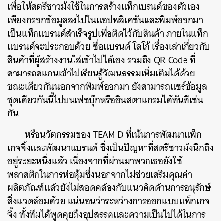
เพื่อให้สตรีชาวม้งใช้ในการสร้างแท็กเบรนด์ของตัวเอง
เพียงกรอกข้อมูลลงไปในแอปพลิเคชันและพิมพ์ออกมา
เป็นแท็กแบรนด์สำเร็จรูปเพื่อติดไว้กับสินค้า ภายในแท็ก
แบรนด์จะประกอบด้วย ชื่อแบรนด์ โลโก้ เรื่องเล่าเกี่ยวกับ
สินค้าที่ผู้สร้างงานใส่เข้าไปได้เอง รวมถึง QR Code ที่
สามารถสแกนเข้าไปเรียนรู้วัฒนธรรมเพิ่มเติมได้ด้วย
ขณะเดียวกันนอกจากพิมพ์ออกมา ยังสามารถแชร์ข้อมูล
ชุดเดียวกันนี้ไปบนเฟซบุ๊กหรืออินสตาแกรมได้ทันทีเช่น
กัน
หรือนวัตกรรมของ TEAM D ที่เน้นการพัฒนาแพ็ก
เกจจิ้งและพัฒนาแบรนด์ ซึ่งเป็นปัญหาที่สตรีชาวม้งนึกถึง
อยู่ระยะหนึ่งแล้ว เนื่องจากที่ผ่านมาพวกเธอยังใช้
พลาสติกในการห่อหุ้มซึ่งนอกจากไม่ช่วยเสริมคุณค่า
ผลิตภัณฑ์แล้วยังไม่สอดคล้องกับแนวคิดด้านการอนุรักษ์
สิ่งแวดล้อมด้วย แน่นอนว่าระหว่างการออกแบบแพ็กเกจ
จิ้ง ทั้งทีมได้พูดคุยถึงอุปสรรคและความเป็นไปได้ในการ