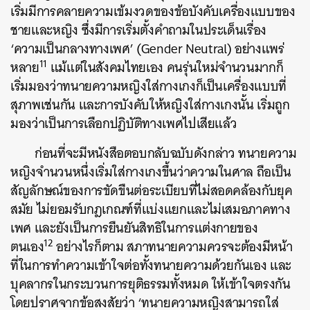
เริ่มมีการคลายความเข้มงวดของข้อบังคับเครื่องแบบของ
ชายและหญิง ซึ่งมีการเริ่มตั้งคำถามในประเด็นเรื่อง
‘ความเป็นกลางทางเพศ’ (Gender Neutral) อย่างแพร่
11
หลาย
แม้แต่ในสังคมไทยเอง คนรุ่นใหม่จำนวนมากก็
เริ่มมองว่าทนายความหญิงใส่กางเกงก็เป็นเครื่องแบบที่
สุภาพเช่นกัน และการบังคับให้หญิงใส่กางเกงนั้น เริ่มถูก
มองว่าเป็นการเลือกปฏิบัติทางเพศไปเสียแล้ว
ก่อนที่จะมีหนังสือตอบกลับฉบับดังกล่าว ทนายความ
หญิงจำนวนหนึ่งเริ่มใส่กางเกงขึ้นว่าความในศาล ถือเป็น
สัญลักษณ์ของการขัดขืนต่อระเบียบที่ไม่สอดคล้องกับยุค
สมัย ไม่ยอมรับกฎเกณฑ์ที่แบ่งแยกและไม่เสมอภาคทาง
เพศ และยังเป็นการยืนยันสิทธิในการแต่งกายของ
12
ตนเอง
อย่างไรก็ตาม สภาทนายความควรจะต้องมีหน้า
ที่ในการทำความเข้าใจต่อทั้งทนายความด้วยกันเอง และ
บุคลากรในกระบวนการยุติธรรมทั้งหมด ให้เข้าใจตรงกัน
โดยปราศจากข้อสงสัยว่า ‘ทนายความหญิงสามารถใส่