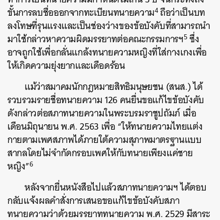
4
ขั้นการลบชื่อออกจากทะเบียนทนายความ
ถือว่าเป็นบท
ลงโทษที่รุนแรงและเป็นช่องว่างของข้อบังคับที่สามารถนำ
5
มาใช้กล่าวหาความผิดมรรยาทต่อคณะกรรมการฯ
ซึ่ง
อาจถูกใช้เพื่อกลั่นแกล้งทนายความหญิงที่ใส่กางเกงเพื่อ
ให้เกิดความยุ่งยากและเดือดร้อน
แม้ว่าสมาคมนักกฎหมายสิทธิมนุษยชน (สนส.) ได้
รวบรวมรายชื่อทนายความ 126 คนยื่นขอแก้ไขข้อบังคับ
ดังกล่าวต่อสภาทนายความในพระบรมราชูปถัมภ์ เมื่อ
เดือนมิถุนายน พ.ศ. 2563 เพื่อ “ให้ทนายความไทยแต่ง
กายตามเพศสภาพได้ภายใต้ความสุภาพมาตรฐานแบบ
สากลโดยไม่จำกัดกรอบเพศให้กับทนายเพียงแค่ชาย
6
หญิง”
หลังจากยื่นหนังสือไปแล้วสภาทนายความฯ ได้ตอบ
กลับแจ้งผลคำสั่งการเสนอขอแก้ไขข้อบังคับสภา
ทนายความว่าด้วยมรรยาททนายความ พ.ศ. 2529 มีสาระ