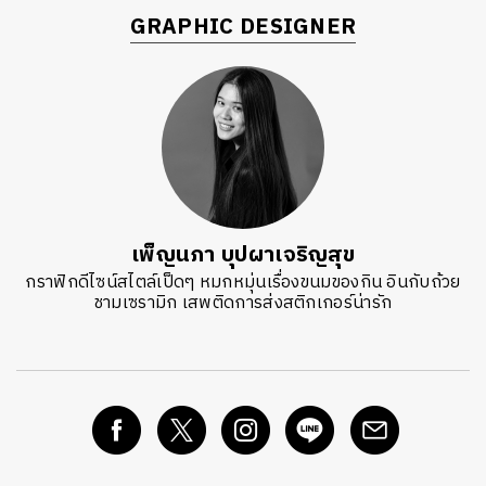
GRAPHIC DESIGNER
เพ็ญนภา บุปผาเจริญสุข
กราฟิกดีไซน์สไตล์เป็ดๆ หมกหมุ่นเรื่องขนมของกิน อินกับถ้วย
ชามเซรามิก เสพติดการส่งสติกเกอร์น่ารัก