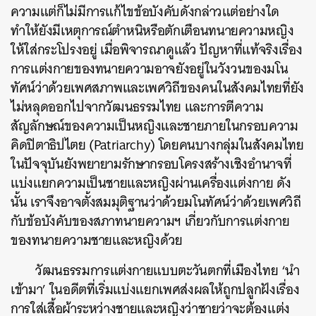
ความแต่ก็ไม่มีการแก้ไขข้อบังคับดังกล่าวแต่อย่างใด
ทำให้ยังมีเหตุการณ์ตำหนิหรือตักเตือนทนายความหญิง
ให้ใส่กระโปรงอยู่ เมื่อพิจารณาดูแล้ว ปัญหาที่แท้จริงเรื่อง
การแต่งกายของทนายความอาจยังอยู่ในวังวนของมโน
ทัศน์ว่าด้วยเพศสภาพและเพศวิถีของคนในสังคมไทยที่ยัง
ค้นหา
ไม่หลุดออกไปจากวัฒนธรรมไทย และการตีความ
SHARE
TWEET
LINE
EMAIL
สัญลักษณ์ของความเป็นหญิงและชายภายในกรอบความ
คิดปิตาธิปไตย (Patriarchy) โดยคนบางกลุ่มในสังคมไทย
ในปัจจุบันยังพยายามรักษากรอบโครงสร้างเชิงอำนาจที่
แบ่งแยกความเป็นชายและหญิงผ่านเครื่องแต่งกาย ดัง
นั้น เราจึงอาจตั้งสมมุติฐานว่าด้วยมโนทัศน์ว่าด้วยเพศวิถี
กับข้อบังคับของสภาทนายความฯ เกี่ยวกับการแต่งกาย
ของทนายความชายและหญิงด้วย
วัฒนธรรมการแต่งกายแบบตะวันตกที่เมืองไทย ‘นำ
เข้ามา’ ในอดีตที่เริ่มแบ่งแยกเพศส่งผลให้ถูกปลูกฝังเรื่อง
การใส่เสื้อผ้าระหว่างชายและหญิงว่าชายว่าจะต้องแต่ง