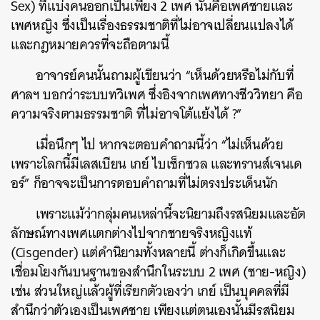
Sex) ที่แบ่งคนออกเป็นเพียง 2 เพศ นั้นคือเพศชายและ
เพศหญิง ซึ่งเป็นเรื่องธรรมชาติที่ไม่อาจเปลี่ยนแปลงได้
และกฎหมายควรที่จะถือตามนี้
อาจารย์คนนั้นถามผู้เขียนว่า “เห็นด้วยหรือไม่กับที่
ศาลฯ บอกว่าระบบทวิเพศ ซึ่งอิงจากเพศทางชีววิทยา คือ
ความจริงตามธรรมชาติ ที่ไม่อาจโต้แย้งได้ ?”
เมื่อนึกๆ ไป หากจะตอบคำถามนี้ว่า “ไม่เห็นด้วย
เพราะโลกนี้มีเลสเบียน เกย์ ไบเซ็กชวล และทรานส์เจนเด
อร์” ก็อาจจะเป็นการตอบคำถามที่ไม่ตรงประเด็นนัก
เพราะแม้ว่ากลุ่มคนเหล่านี้จะนิยามถึงรสนิยมและอัต
ลักษณ์ทางเพศแตกต่างไปจากชายจริงหญิงแท้
(Cisgender) แต่คำนิยามทั้งหลายนี้ ต่างก็เกิดขึ้นและ
เชื่อมโยงกันบนฐานของสำนึกในระบบ 2 เพศ (ชาย-หญิง)
เช่น ส่วนใหญ่แล้วผู้ที่เรียกตัวเองว่า เกย์ เป็นบุคคลที่มี
สำนึกว่าตัวเองเป็นเพศชาย เพียงแต่ตนเองนั้นมีรสนิยม