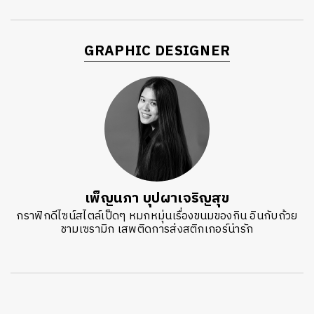
GRAPHIC DESIGNER
เพ็ญนภา บุปผาเจริญสุข
กราฟิกดีไซน์สไตล์เป็ดๆ หมกหมุ่นเรื่องขนมของกิน อินกับถ้วย
ชามเซรามิก เสพติดการส่งสติกเกอร์น่ารัก