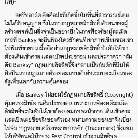
แพ้)
สตรีทอาร์ต คือศิลปะที่เกิดขึ้นในพื้นที่สาธารณะโดย
ไม่ได้รับอนุญาต ซึ่งในทางกฎหมายลิขสิทธิ์ ตัวตนของผู้
สร้างสรรค์เป็นสิ่งจำเป็นอย่างยิ่งในการฟ้องร้องผู้ละเมิด
การที่ Banksy จะยื่นฟ้องใครสักคนที่เอาภาพเขียนของเขา
ไปพิมพ์ขายบนเสื้อยืดผ่านกฎหมายลิขสิทธิ์ บังคับให้เขา
ต้องเดินเข้าศาล แสดงบัตรประชาชน และประกาศว่า “ฉัน
คือ Banksy” กฎหมายลิขสิทธิ์จึงกลายเป็นกับดักที่บีบให้
ศิลปินนอกกฎหมายต้องยอมมอบตัวต่อระบบทะเบียนของ
รัฐเพื่อแลกกับความคุ้มครอง
เมื่อ Banksy ไม่ยอมใช้กฎหมายลิขสิทธิ์ (Copyright)
คุ้มครองสิทธิงานศิลปะของตน เพราะการฟ้องคดีละเมิด
ลิขสิทธิ์จะบังคับให้เขาต้องยอมถอดหน้ากาก เดินเข้าศาล
และเปิดเผยชื่อจริงของตัวเอง ทนายความของเขาจึงเบี่ยง
ไปจับ ‘กฎหมายเครื่องหมายการค้า’ (Trademark) ซึ่งยอม
ให้บริษัทนอมินีอย่าง Pest Control เข้าสวมสิทธิจด