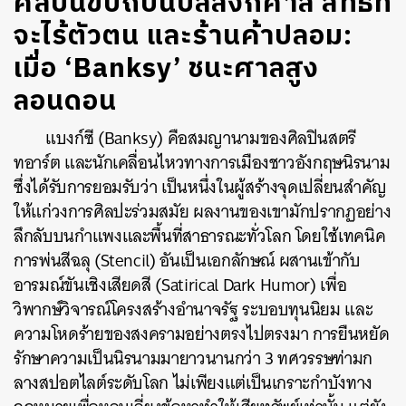
ศิลปินขบถบนบัลลังก์ศาล สิทธิที่
จะไร้ตัวตน และร้านค้าปลอม:
เมื่อ ‘Banksy’ ชนะศาลสูง
ลอนดอน
แบงก์ซี (Banksy) คือสมญานามของศิลปินสตรี
ทอาร์ต และนักเคลื่อนไหวทางการเมืองชาวอังกฤษนิรนาม
ซึ่งได้รับการยอมรับว่า เป็นหนึ่งในผู้สร้างจุดเปลี่ยนสำคัญ
ให้แก่วงการศิลปะร่วมสมัย ผลงานของเขามักปรากฏอย่าง
ลึกลับบนกำแพงและพื้นที่สาธารณะทั่วโลก โดยใช้เทคนิค
การพ่นสีฉลุ (Stencil) อันเป็นเอกลักษณ์ ผสานเข้ากับ
อารมณ์ขันเชิงเสียดสี (Satirical Dark Humor) เพื่อ
วิพากษ์วิจารณ์โครงสร้างอำนาจรัฐ ระบอบทุนนิยม และ
ความโหดร้ายของสงครามอย่างตรงไปตรงมา การยืนหยัด
รักษาความเป็นนิรนามมายาวนานกว่า 3 ทศวรรษท่ามก
ลางสปอตไลต์ระดับโลก ไม่เพียงแต่เป็นเกราะกำบังทาง