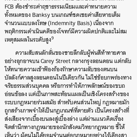
FCB ต้องชำระค่าฤชาธรรมเนียมและค่าทนายความ
ทั้งหมดของ Banksy บนเกณฑ์ชดเชยค่าเสียหายเต็ม
จำนวนแบบลงโทษ (Indemnity Basis) เนื่องจาก
พฤติกรรมดำเนินคดีของโจทก์มีความผิดปกติและไม่สม
9
เหตุสมผลในระดับสูง
ความสับสนลักลั่นของชายลึกลับผู้พ่นสีท้าทายศาล
อย่างอุกอาจบน Carey Street กลางกรุงลอนดอน แต่กลับ
ให้ทนายความเข้าฟ้องร้องรักษาความลับของตนบน
บัลลังก์ศาลสูงลอนดอนในปีเดียวกัน ไม่ใช่ข้อบกพร่องทาง
จริยธรรมส่วนบุคคล หรือการทำให้ภาพลักษณ์ของขบถ
อ่อนข้อลง แต่เป็นภาพสะท้อนแผลเป็นเชิงโครงสร้างของ
ระบบกฎหมายร่วมสมัย สำหรับคนส่วนใหญ่ กฎหมายมัก
ถูกสร้างภาพจำให้เป็นกฎเกณฑ์ที่ตายตัว เป็นโครงสร้างที่
ส่งเสียงจากเบื้องบนลงสู่เบื้องล่าง แต่ผ่านแนวคิดเรื่อง
จิตสำนึกทางกฎหมายของนักสังคมวิทยากฎหมาย ชี้ให้
เห็นว่า ผู้คนไม่ได้ยอมจำนนต่อกฎหมายอย่างไร้เดียงสา