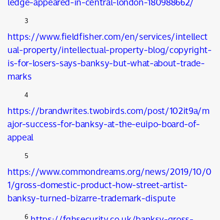
ledge-appeared-in-central-london-180988662/
3
https://www.fieldfisher.com/en/services/intellect
ual-property/intellectual-property-blog/copyright-
is-for-losers-says-banksy-but-what-about-trade-
marks
4
https://brandwrites.twobirds.com/post/102it9a/m
ajor-success-for-banksy-at-the-euipo-board-of-
appeal
5
https://www.commondreams.org/news/2019/10/0
1/gross-domestic-product-how-street-artist-
banksy-turned-bizarre-trademark-dispute
6
https://fghsecurity.co.uk/banksy-gross-