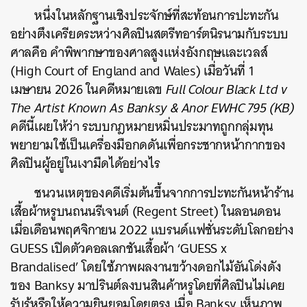
หนึ่งในหลักฐานเชิงประจักษ์ที่สะท้อนการปะทะกัน
อย่างตึงเครียดระหว่างศิลปินสตรีทอาร์ตนิรนามกับระบบ
ศาลคือ คำพิพากษาของศาลสูงแห่งอังกฤษและเวลส์
(High Court of England and Wales) เมื่อวันที่ 1
เมษายน 2026 ในคดีหมายเลข
Full Colour Black Ltd v
The Artist Known As Banksy & Anor EWHC 795 (KB)
คดีนี้เผยให้ว่า ระบบกฎหมายหมิ่นประมาทถูกกลุ่มทุน
พยายามใช้เป็นเครื่องมือกดดันเพื่อกระชากหน้ากากของ
ศิลปินผู้อยู่ในเงามืดได้อย่างไร
ชนวนเหตุของคดีเริ่มต้นขึ้นจากการปะทะกันหน้าร้าน
เสื้อผ้าหรูบนถนนรีเจนต์ (Regent Street) ในลอนดอน
ค้นหา
เมื่อเดือนพฤศจิกายน 2022 แบรนด์แฟชั่นระดับโลกอย่าง
SHARE
TWEET
LINE
EMAIL
GUESS เปิดตัวคอลเลกชันเสื้อผ้า ‘GUESS x
Brandalised’ โดยใช้ภาพผลงานขว้างดอกไม้อันโด่งดัง
ของ Banksy มาปรินต์ลงบนสินค้าหรูโดยที่ศิลปินไม่เคย
รับรู้หรือให้ความยินยอมโดยตรง เมื่อ Banksy เห็นภาพ