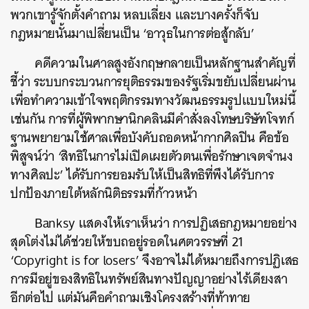
พวกเขารู้จักตั้งคำถาม หลบเลี่ยง และบางครั้งก็จับ
กฎหมายนั้นมาเปลี่ยนเป็น ‘อาวุธในการต่อสู้กลับ’
คดีความในศาลสูงอังกฤษกลายเป็นหลักฐานสำคัญที่
ชี้ว่า ระบบกระบวนการยุติธรรมของรัฐเริ่มขยับเปลี่ยนผ่าน
เพื่อทำความเข้าใจพฤติกรรมทางวัฒนธรรมรูปแบบใหม่นี้
เช่นกัน การที่ผู้พิพากษานิกคลินมีคำสั่งลงโทษบริษัทโจทก์
ฐานพยายามใช้ศาลเพื่อบังคับถอดหน้ากากศิลปิน คือข้อ
พิสูจน์ว่า ‘สิทธิในการไม่เปิดเผยตัวตนเพื่อรักษาเจตจำนง
ทางศิลปะ’ ได้รับการยอมรับให้เป็นสิทธิที่พึงได้รับการ
ปกป้องภายใต้หลักนิติธรรมที่ก้าวหน้า
Banksy แสดงให้เราเห็นว่า การปฏิเสธกฎหมายอย่าง
สุดโต่งไม่ได้ช่วยให้ขบถอยู่รอดในศตวรรษที่ 21
‘Copyright is for losers’ จึงอาจไม่ได้หมายถึงการปฏิเสธ
การมีอยู่ของสิทธิในทรัพย์สินทางปัญญาอย่างไร้เดียงสา
อีกต่อไป แต่มันคือคำถามเชิงโครงสร้างที่ท้าทาย