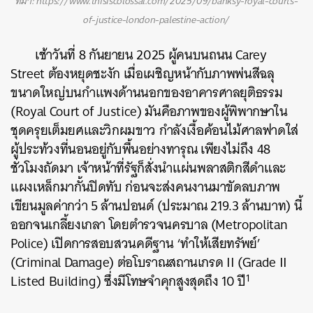
ที่มา: https://www.thisiscolossal.com/2025/09/banksy-royal-courts-
of-justice-london-palestine-action/
เช้าวันที่ 8 กันยายน 2025 ผู้คนบนถนน Carey
Street ต้องหยุดชะงัก เมื่อเผชิญหน้ากับภาพพ่นสีฉลุ
ขนาดใหญ่บนกำแพงด้านนอกของอาคารศาลยุติธรรม
(Royal Court of Justice) มันคือภาพของผู้พิพากษาใน
ชุดครุยเต็มยศและวิกผมขาว กำลังเงื้อค้อนไม้ศาลฟาดใส่
ผู้ประท้วงที่นอนอยู่กับพื้นอย่างทารุณ เพียงไม่ถึง 48
ชั่วโมงถัดมา เจ้าหน้าที่รัฐก็สั่งนำแผ่นพลาสติกสีดำและ
แผงเหล็กมากั้นปิดทับ ก่อนจะส่งคนงานมาขัดลบภาพ
เขียนมูลค่ากว่า 5 ล้านปอนด์ (ประมาณ 219.3 ล้านบาท) นี้
ออกจนเกลี้ยงเกลา โดยตำรวจนครบาล (Metropolitan
Police) เปิดการสอบสวนคดีฐาน ‘ทำให้เสียทรัพย์’
(Criminal Damage) ต่อโบราณสถานเกรด II (Grade II
1
Listed Building) ซึ่งมีโทษจำคุกสูงสุดถึง 10 ปี