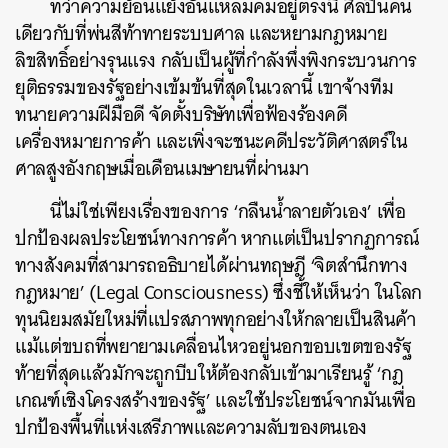
ทว่าความย้อนแย้งอันแหลมคมอยู่ตรงนี้ ศิลปินคน
เดียวกับที่พ่นสีท้าทายระบบศาล และหยามกฎหมาย
ลิขสิทธิ์อย่างรุนแรง กลับเป็นผู้ที่กำลังพึ่งพิงกระบวนการ
ยุติธรรมของรัฐอย่างเข้มข้นที่สุดในเวลานี้ เขาจ้างทีม
ทนายความฝีมือดี จัดตั้งบริษัทเพื่อฟ้องร้องคดี
เครื่องหมายการค้า และเพิ่งจะชนะคดีประวัติศาสตร์ใน
ศาลสูงอังกฤษเมื่อเดือนเมษายนที่ผ่านมา
นี่ไม่ใช่เพียงเรื่องของการ ‘กลืนน้ำลายตัวเอง’ เพื่อ
ปกป้องผลประโยชน์ทางการค้า หากแต่เป็นปรากฏการณ์
ทางสังคมที่สามารถอธิบายได้ผ่านทฤษฎี ‘จิตสำนึกทาง
กฎหมาย’ (Legal Consciousness) ซึ่งชี้ให้เห็นว่า ในโลก
ทุนนิยมสมัยใหม่ที่แปรสภาพทุกอย่างให้กลายเป็นสินค้า
แม้แต่ขบถที่พยายามเคลื่อนไหวอยู่นอกขอบเขตของรัฐ
ท้ายที่สุดแล้วมักจะถูกบีบให้ต้องกลับเข้ามาเรียนรู้ ‘กฎ
เกณฑ์เชิงโครงสร้างของรัฐ’ และใช้ประโยชน์จากมันเพื่อ
ปกป้องพื้นที่แห่งเสรีภาพและความลับของตนเอง