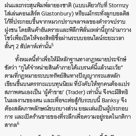
ฝนและกระสุนพิมพ์ลายธงชาติ (แบบเดียวกับที่ Stormzy
ใส่เล่นคอนเสิร์ต Glastonbury) หรือแม้กระทั่งลูกบอลดิส
โก้ที่ประกอบขึ้นจากหมวกปราบจลาจลของตำรวจปราบ
ฝูงชน โดยสินค้าอันตรายและพิลึกพิลั่นเหล่านี้ถูกนำมาวาง
โชว์เพื่อเปิดให้จองสิทธิซื้อผ่านระบบออนไลน์ระยะเวลา
5
สั้นๆ 2 สัปดาห์เท่านั้น
ทั้งหมดนี้ทำเพื่อให้มีหลักฐานทางกฎหมายประจักษ์
ชัดว่า “กูได้จำหน่ายสินค้าภายใต้แบรนด์นี้แล้วนะเว้ย”
ตามที่กฎหมายระบบทรัพย์สินทางปัญญากระแสหลัก
เขียนขึ้นบนตรรกะแบบทุนนิยม ที่บังคับให้ทุกคนต้องแปร
สภาพตนเองเป็น ‘ผู้ค้าขาย’ (Trader) เท่านั้น จึงจะมีสิทธิ
ในผลงานของตน และเพื่อจะต่อสู้กับระบบนี้ Banksy จึง
ต้องสลัดภาพลักษณ์ขบถบางส่วน ยอมเล่นเป็นผู้ประกอบ
การ และเปิดร้านขายของที่ระลึกเพื่อความอยู่รอดในกติกา
6
สากล