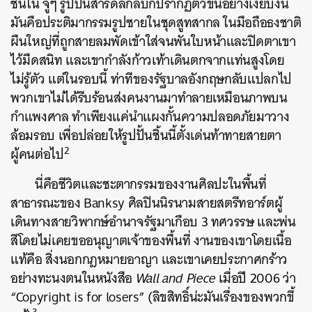
ชั้นใน จู่ๆ รูปปั้นสำริดลึกลับก็ปรากฏตัวขึ้นอย่างเงียบงัน
มันคือประติมากรรมรูปชายในชุดสูทสากล ในมือถือธงชาติ
ผืนใหญ่ที่ถูกสายลมพัดเข้าใส่จนพันใบหน้าและปิดตาเขา
ไว้มืดสนิท และเขากำลังก้าวเท้าเดินตกจากแท่นสูงโดย
ไม่รู้ตัว แต่ในรอบนี้ ท่าทีของรัฐบาลอังกฤษกลับแปลกไป
พวกเขาไม่ได้รีบร้อนส่งคนงานมาทำลายเหมือนภาพบน
กำแพงศาล ทำเพียงแค่นำแผงกั้นความปลอดภัยมาวาง
ล้อมรอบ เพื่อปล่อยให้รูปปั้นชิ้นนี้ตั้งเด่นท้าทายสายตา
2
ผู้คนต่อไป
นี่คือชีวิตและชะตากรรมของงานศิลปะในพื้นที่
สาธารณะของ Banksy ศิลปินนิรนามสายสตรีทอาร์ตผู้
เดินทางสายวิพากษ์อำนาจรัฐมาเกือบ 3 ทศวรรษ และพ่น
สีโดยไม่เคยขออนุญาตเจ้าของพื้นที่ งานของเขาโดยเนื้อ
แท้คือ สิ่งนอกกฎหมายอาญา และเขาเคยประกาศกร้าว
อย่างทะนงตนในหนังสือ
Wall and Piece
เมื่อปี 2006 ว่า
“Copyright is for losers” (ลิขสิทธิ์น่ะมันเรื่องของพวกขี้
3