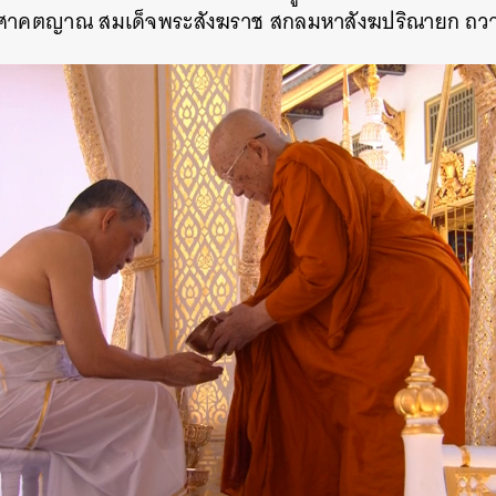
วงศาคตญาณ สมเด็จพระสังฆราช สกลมหาสังฆปริณายก ถว