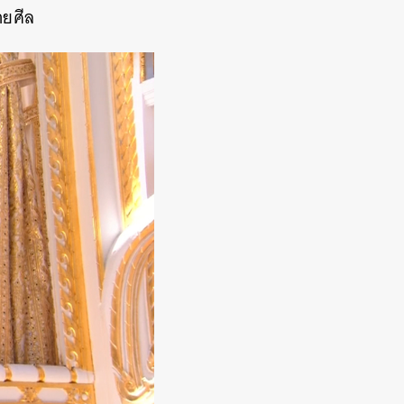
ายศีล