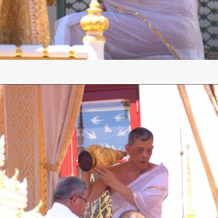
SHARE
TWEET
LINE
EMAIL