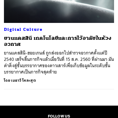
ค้นหา
SHARE
TWEET
LINE
EMAIL
Digital Culture
ยานแคสสินี เทคโนโลยีและการไว้อาลัยในห้วง
อวกาศ
ยานแคสสินี-ฮอยเกนส์ ถูกส่งออกไปสำรวจอวกาศตั้งแต่ปี
2540 เสร็จสิ้นภารกิจแล้วเมื่อวันที่ 15 ส.ค. 2560 ที่ผ่านมา มัน
ดำดิ่งสู่ชั้นบรรยากาศของดาวเสาร์เพื่อเก็บข้อมูลในระดับชั้น
บรรยากาศเป็นภารกิจสุดท้าย
โดย
เมธาวี โหละสุต
FOLLOW US