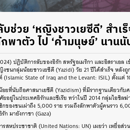
ลับช่วย ‘หญิงชาวเยซีดี’ สำเร็
ลักพาตัว ไป ‘ค้ามนุษย์’ นานนั
 2024) ปฏิบัติการลับของอิรัก สหรัฐอเมริกา และอิสราเอล เข
ิงชนกลุ่มน้อยชาวเยซีดี (Yazidi) วัย 21 ปีได้สำเร็จ หลังถ
์ (Islamic State of Iraq and the Levant: ISIL) ตั้งแต่ 
มน้อยที่นับถือศาสนาเยซีดี (Yazidism) ที่มีรากฐานเดียวกั
ยอยู่ในประเทศอิรักและซีเรีย ทว่าในปี 2014 กลุ่มไอซิลฆ่าล
ชิกของชนเผ่าถึง 5,000 ราย รวมถึงลักพาตัวผู้คนราว 6,0
อิรัก มายังกาซา (Gaza)
รสหประชาชาติ (United Nations: UN) เผยว่า เหยื่อส่ว