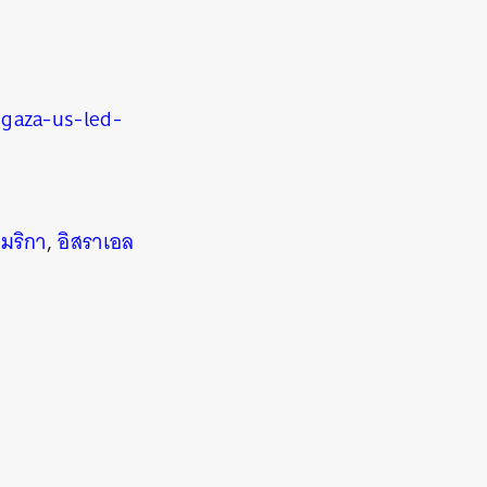
gaza-us-led-
มริกา
,
อิสราเอล