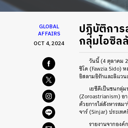
ปฏิบัติการ
GLOBAL
AFFAIRS
กลุ่มไอซิล
OCT 4, 2024
วันนี้ (4 ตุลาคม
ซิโด (Fawzia Sido)
หญ
อิสลามอิรักและลิแวนต
เยซีดีเป็นชนกลุ่
(Zoroastrianism) อาศั
ด้วยการไล่สังหารสมา
จาร์ (Sinjar) ประเทศ
รายงานจากองค์กา