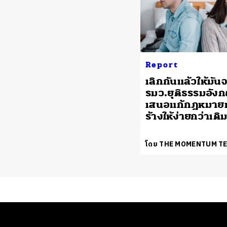
Report
เลิกกันแล้วให้มัน
รมว.ยุติธรรมอัง
เสนอแก้กฎหมายห
ร้างให้ง่ายกว่าเดิ
โดย THE MOMENTUM T