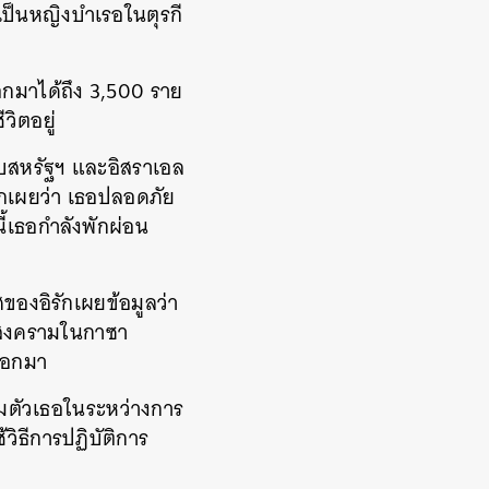
เป็น
หญิงบำเรอในตุรกี
อกมาได้ถึง 3,500 ราย
วิตอยู่
กับสหรัฐฯ และอิสราเอล
รักเผยว่า เธอปลอดภัย
้เธอกำลังพักผ่อน
ของอิรักเผยข้อมูลว่า
าะสงครามในกาซา
อออกมา
กุมตัวเธอในระหว่างการ
วิธีการปฏิบัติการ