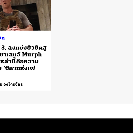
On
 3, ลงแข่งยิวยิตสู
ชาเลนจ์ Murph
เหล่านี้คือความ
 ‘บิดาแห่งเฟ
ย จงไกรจักร