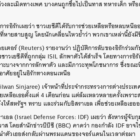
่วงละเมิดทางเพศ บางคนถูกซื้อไปเป็นทาส ทหารเด็ก หรือ
การอิรักเผยว่า ชาวเยซีดีได้รับการช่วยเหลือหรือหลบหนีอ
ที่หายสาบสูญ โดยนักเคลื่อนไหวย้ำว่า พวกเขาเหล่านี้ยังมีชี
อยเตอร์ (Reuters) รายงานว่า ปฏิบัติการลับของอิรักร่วม
าวเยซีดีที่ถูกกลุ่ม ISIL ลักพาตัวได้สำเร็จ โดยทางการอิ
ราะบางจากการลักพาตัว และมีภาวะทุพโภชนาการ ซึ่งขณะนี
อาศัยอยู่ในอิรักทางตอนเหนือ
Silwan Sinjaree) เจ้าหน้าที่ประจำกระทรวงการต่างประเทศ
หลือเธอตั้งแต่ 4 เดือนก่อน แต่ล้มเหลวหลายครั้งเพร
้งให้สหรัฐฯ ทราบ และร่วมกับอิสราเอล เพื่อช่วยเหลือเธ
าเอล (Israel Defense Forces: IDF) เผยว่า สังหารผู้จับ
ส โดยสำนักข่าวบีบีซี (BBC) คาดว่า กองกำลัง IDF อาจใช้
นำตัวเธอส่งกลับผ่านพรมแดนของจอร์แดนในเวลาต่อมา
นหา