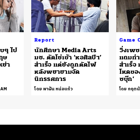
Report
Game 
จบๆ ไป
นักศึกษา Media Arts
วิ่งเพซ
กฤษ
มช. ตัดโซ่เข้า ‘หอศิลป์ฯ’
แถมทำ
ย่า
สำเร็จ แต่ยังถูกตัดไฟ
สำเร็จ 
ม
หลังพยายามจัด
โหดของ
นิทรรศการ
ซบุ๊ก’
EAM
โดย พาฝัน หน่อแก้ว
โดย กฤตนั