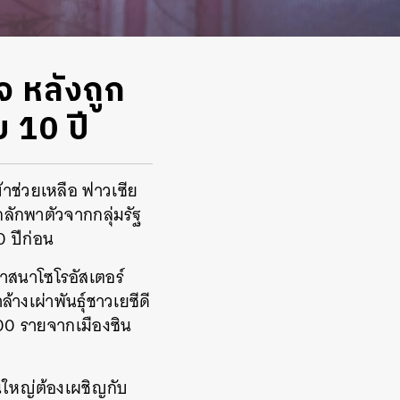
จ หลังถูก
บ 10 ปี
้าช่วยเหลือ
ฟาวเซีย
ูกลักพาตัวจากกลุ่ม
รัฐ
10 ปีก่อน
บศาสนาโซโรอัสเตอร์
้างเผ่าพันธุ์ชาวเยซีดี
00 รายจากเมืองซิน
นใหญ่ต้องเผชิญกับ