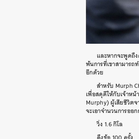
และหากจะพูดถึงค
พ้นการที่เขาสามารถท
อีกด้วย
สำหรับ Murph C
เพื่อสดุดีให้กับเจ้าห
Murphy) ผู้เสียชีวิ
จะเอาจำนวนการออกกำล
วิ่ง 1.6 กิโล
ดึงข้อ 100 ครั้ง