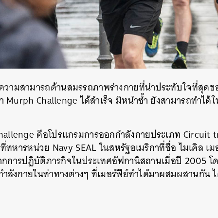
วามสามารถด้านสมรรถภาพร่างกายที่น่าประทับใจที่สุดขอ
ำ Murph Challenge ได้สำเร็จ มิหนำซ้ำ ยังสามารถทำได้ใ
hallenge คือโปรแกรมการออกกำลังกายประเภท Circuit t
น้าที่ทหารหน่วย Navy SEAL ในสหรัฐอเมริกาที่ชื่อ ไมเคิล เม
ตจากการปฏิบัติภารกิจในประเทศอัฟกานิสถานเมื่อปี 2005 
ังกายในท่าทางต่างๆ ที่เมอร์ฟีย์ทำได้มาผสมผสานกัน ไ