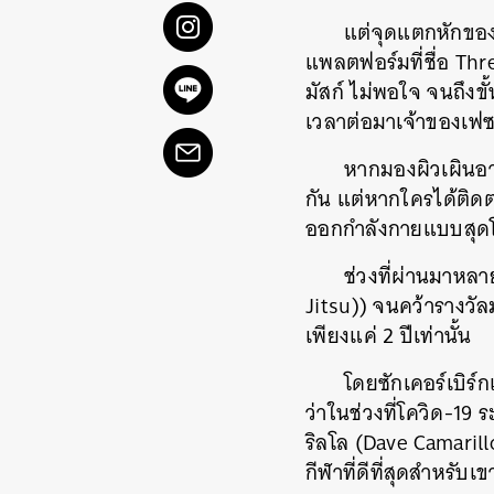
แต่จุดแตกหักของโซเ
แพลตฟอร์มที่ชื่อ Thre
มัสก์ ไม่พอใจ จนถึงข
เวลาต่อมาเจ้าของเฟซบุ
หากมองผิวเผินอาจ
กัน แต่หากใครได้ติดต
ออกกำลังกายแบบสุดโต่
ช่วงที่ผ่านมาหลา
Jitsu)) จนคว้ารางวัลม
เพียงแค่ 2 ปีเท่านั้น
โดยซักเคอร์เบิร
ว่าในช่วงที่โควิด-19 ร
ริลโล (Dave Camarill
กีฬาที่ดีที่สุดสำหรับเ