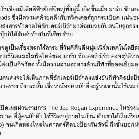
ชียลมีเดียสีฟ้ายักษ์ใหญ่ทั้งคู่นี้ เกิดขึ้นเมื่อ มาร์ก ซักเคอ
ads ซึ่งมีความคล้ายคลึงกับทวิตเตอร์ทุกกระเบียด แน่นอนว่
ั้นส่งสารท้าดวลให้ซักเคอร์เบิร์กมาต่อยมวยกับตนในลูกกร
๊กก็ได้รับคำท้าเป็นที่เรียบร้อย
ดูเป็นเรื่องตลกไร้สาระ ที่วันดีคืนดีหนุ่มเนิร์ดเทคโนโลยี
ามชีวิตและไลฟ์สไตล์ของ มาร์ก ซักเคอร์เบิร์ก คงจะรู้ดีว่
งเป็นกิจวัตร ทั้งมีความสามรถทางด้านกีฬาที่ยอดเยี่ยมอย่
ยคนคงจะได้เห็นภาพที่ซักเคอร์เบิร์กลงแข่งขันกีฬาศิลปะป้อ
าครอง ถึงกระนั้น เชื่อว่าน้อยคนนักที่จะรู้ว่าเขานั้นใช้เว
์กเปิดเผยผ่านรายการ The Joe Rogan Experience ในช่วง
ะบาด ที่ผู้คนกักตัว ใช้ชีวิตอยู่ภายในบ้าน ตัวเขาได้เริ่มเร
o) จนเกิดหลงใหลในศาสตร์ศิลปะป้องกันตัวนี้ ถึงขั้นบอกผ่า
ขา