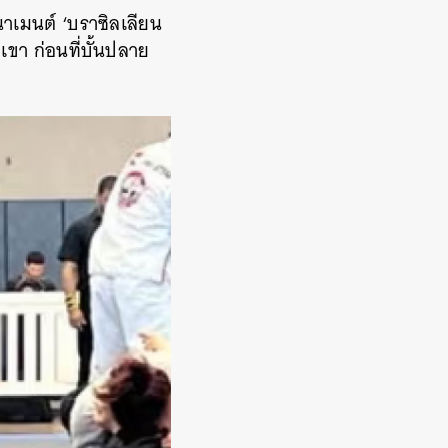
นาเมนต์ ‘บราซิลเลียน
งเขา ก่อนที่บั้นปลาย