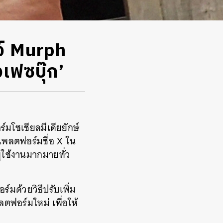
จ์ Murph
เฟซบุ๊ก’
์มโซเชียลมีเดียยักษ์
นแพลตฟอร์มชื่อ X ใน
ู้ใช้งานมากมายทั่ว
์มด้วยวิธีปรับเพิ่ม
ตฟอร์มใหม่ เพื่อให้