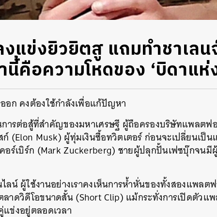
 ลงแข่งยิวยิตสู แถมทำชาเลน
่านี้คือความโหดของ ‘บิดาแห่ง
างออก คงต้องใช้กำลังเพื่อแก้ปัญหา
นการต่อสู้ที่สำคัญของมหาเศรษฐี ผู้ถือครองบริษัทแพลตฟอร
ก์ (Elon Musk) ผู้ทุ่มเงินซื้อทวิตเตอร์ ก่อนจะเปลี่ยนเป็
กเคอร์เบิร์ก (Mark Zuckerberg) ชายผู้ปลุกปั้นเฟซบุ๊กจนมีผ
น์ ผู้ใช้งานอย่างเราคงเห็นการห้ำหั่นของทั้งสองแพลตฟอร
ตลาดวิดีโอขนาดสั้น (Short Clip) แม้กระทั่งการเปิดตัวแพล
ู่แข่งอยู่ตลอดเวลา