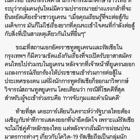
เนติวิทย์ โชติภัทร์ไพศาล นักกิจกรรมนักศึกษาชาวไทย ที่
ระบุว่ากลุ่มคนรุ่นใหม่มีความปรารถนาอย่างแรงกล้าที่จะ
ยืนหยัดเคียงข้างชาวยูเครน “เมื่อคุณเรียนรู้ที่จะต่อสู้กับ
เผด็จการ มันก็ไม่ใช่เรื่องยากที่คุณจะเข้าใจคนที่กำลังต่อสู้
กับสิ่งที่เป็นสาเหตุเดียวกันในที่อื่นๆ”
ขณะที่สถานเอกอัครราชทูตยูเครนและรัสเซียใน
กรุงเทพฯ ก็มีความขัดแย้งกันเรื่องที่จะเปิดรับอาสาสมัคร
คนไทยไปร่วมรบในยูเครน หลังจากที่เจ้าหน้าที่ยูเครนออก
แถลงการณ์เรียกร้องให้ประชาชนเข้าร่วมการต่อสู้ใน
ประเทศของตน แต่ฝั่งนักการทูตรัสเซียก็ออกมาวิพากษ์
วิจารณ์สถานทูตยูเครน โดยเตือนว่า กรณีที่โชคดีที่สุด
สำหรับผู้จะเข้าร่วมรบคือ ‘การจับกุมและดำเนินคดี’
ท้ายที่สุด เดอะการ์เดียนวิเคราะห์ว่ารัฐบาลไทยต้อง
เผชิญกับท่าทีการแสดงออกที่น่าอึดอัดใจ เพราะแม้รัสเซีย
จะไม่ใช่คู่ค้าหลักของไทย แต่หลังจากเริ่มมีการผ่อนปรน
มาตรการต่างๆ เกี่ยวกับโควิด-19 รัสเซียถือเป็นกลุ่มนัก