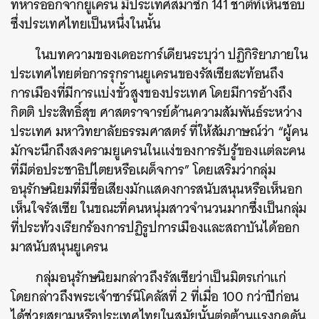
ทหารออกจากยูเครน มีประเทศสมาชิก 141 ชาติที่เห็นชอบ
ซึ่งประเทศไทยเป็นหนึ่งในนั้น
ในบทความของเดอะการ์เดียนระบุว่า ปฏิกิริยาภายใน
ประเทศไทยต่อการรุกรานยูเครนของรัสเซียสะท้อนถึง
การเมืองที่มีการแบ่งขั้วสูงของประเทศ โดยมีการอ้างถึง
กิตติ ประสิทธิ์สุข ศาสตราจารย์ด้านความสัมพันธ์ระหว่าง
ประเทศ มหาวิทยาลัยธรรมศาสตร์ ที่ให้สัมภาษณ์ว่า “ผู้คน
มักจะนึกถึงสงครามยูเครนในแง่ของการรับรู้ของแต่ละคน
ที่มีต่อประชาธิปไตยหรือเผด็จการ” โดยเสริมว่ากลุ่ม
อนุรักษนิยมที่มีชื่อเสียงมักแสดงการสนับสนุนหรือเห็นอก
เห็นใจรัสเซีย ในขณะที่คนหนุ่มสาวจำนวนมากซึ่งเป็นกลุ่ม
ที่ประท้วงเรียกร้องการปฏิรูปการเมืองและสถาบันได้ออก
มาสนับสนุนยูเครน
กลุ่มอนุรักษนิยมกล่าวถึงรัสเซียว่าเป็นมิตรเก่าแก่
โดยกล่าวถึงพระเจ้าซาร์นิโคลัสที่ 2 ที่เมื่อ 100 กว่าปีก่อน
ได้ช่วยสยามหรือประเทศไทยในสมัยนั้นต่อต้านแรงกดดัน