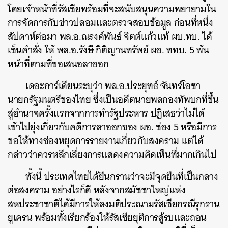
โดยเจ้าหน้าที่รัสเซียพร้อมที่จะสนับสนุนความพยายามใน
การจัดการกับข่าวปลอมและตรวจสอบข้อมูล ก่อนที่หนึ่ง
สัปดาห์ต่อมา พล.อ.ณรงค์พันธ์ จิตต์แก้วแท้ ผบ.ทบ. ได้
เซ็นคำสั่ง ให้ พล.อ.รังษี กิติญานทรัพย์ ผอ. ททบ. 5 พ้น
หน้าที่ตามที่ขอเสนอลาออก
เดอะการ์เดียนระบุว่า พล.อ.ประยุทธ์ จันทร์โอชา
นายกรัฐมนตรีของไทย ซึ่งเป็นอดีตนายพลกองทัพบกที่ขึ้น
สู่อำนาจครั้งแรกจากการทำรัฐประหาร ปฏิเสธว่าไม่ได้
เข้าไปยุ่งเกี่ยวกับคดีการลาออกของ ผอ. ช่อง 5 หรือมีการ
ขอให้ทางช่องหยุดการรายงานเกี่ยวกับสงคราม แต่ได้
กล่าวว่าควรหลีกเลี่ยงการแสดงความคิดเห็นที่มากเกินไป
ทั้งนี้ ประเทศไทยได้ยืนกรานว่าจะมีจุดยืนที่เป็นกลาง
ต่อสงคราม อย่างไรก็ดี หลังจาก
สมัชชาใหญ่แห่ง
สหประชาชาติได้มีการให้ลงมติประณามรัสเซีย
กรณีรุกราน
ยูเครน พร้อมทั้งเรียกร้องให้รัสเซียยุติการสู้รบและถอน