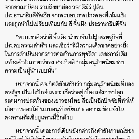
จากอาณานิคม รวมถึงยกย่อง วลาดีมีร์ ปูติน
ประธานาธิบดีรัสเซีย จากระบอบการปกครองที่เข้มแข็ง
และถูกนำไปเปรียบเทียบกับ สี จิ้นผิง ประธานาธิบดีจีน
“พวกเขาคิดว่าสี จิ้นผิง นำพาจีนไปสู่เศรษฐกิจที่
ประสบความสำเร็จ และเชื่อว่าสีมีความเด็ดขาดอย่างยิ่ง
ในการดำเนินมาตรการต่อต้านการทุจริต” เดอะการ์เดีย
นอ้างคำสัมภาษณ์ของ ศจ.กิตติ “กลุ่มอนุรักษนิยมชอบ
ความเป็นผู้นำแบบนั้น”
นอกจากนี้ ศจ.กิตติยังเสริมว่า กลุ่มอนุรักษนิยมที่มอง
ค้นหา
สหรัฐฯ เป็นปรปักษ์ เพราะเชื่อว่าอยู่เบื้องหลังการปลุก
SHARE
TWEET
LINE
EMAIL
ระดมการประท้วงของเยาวชนไทย ถือเป็นอีกปัจจัยที่ทำให้
เกิดการตอบโต้ ‘แบบอนุรักษนิยม’ ต่อความขัดแย้งใน
สงครามรัสเซียยูเครนนี้อีกด้วย
นอกจากนี้ เดอะการ์เดียนยังกล่าวถึงคำสัมภาษณ์ของ