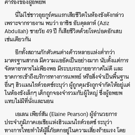
คำร้องของผู้อพยพ
นี่ไม่ใช่ชาวอุยกูร์คนแรกเสียชีวิตในห้องขังดังกล่าว
เพราะจากรายงาน พบว่า อาซิซ อับดุลลาห์ (Aziz
Abdullah) ชายวัย 49 ปี ก็เสียชีวิตด้วยโรคปอดอักเสบ
เช่นเดียวกัน
อีกทั้งสถานกักตัวคนต่างด้าวหลายแห่งต่ำกว่า
มาตรฐานสากล มีความแออัดเป็นอย่างมาก นับตั้งแต่การ
จัดหาอาหารไม่เพียงพอ มีระบบระบายอากาศไม่ดี และ
ขาดการเข้าถึงบริการทางการแพทย์ หรือสิ่งจำเป็นพื้นฐาน
อื่นๆ ฮิวแมนไรต์วอตช์ระบุว่า ผู้ถูกคุมขังถูกจำกัดให้อยู่แต่
ในห้องขังเล็กๆ เด็กถูกจองจำรวมกับผู้ใหญ่ ซึ่งผู้อพยพ
แทบไม่มีที่นั่งและนอน
เอเลน เพียร์สัน (Elaine Pearson) ผู้อำนวยการ
ประจำภูมิภาคเอเชียแห่งฮิวแมนไรต์วอตช์ ระบุว่า
ทางการไทยทำให้ผู้ลี้ภัยตกอยู่ในความเสี่ยงร้ายแรง โดย