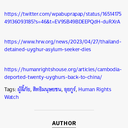
https://twitter.com/wpabuprapap/status/16514175
49136093185?s=46&t=EV9SB49BDEEPQdH-duRXrA
https://www.hrw.org/news/2023/04/27/thailand-
detained-uyghur-asylum-seeker-dies
https://humanrightshouse.org/articles/cambodia-
deported-twenty-uyghurs-back-to-china/
Tags:
ผู้ลี้ภัย
,
สิทธิมนุษยชน
,
อุยกูร์
,
Human Rights
Watch
AUTHOR