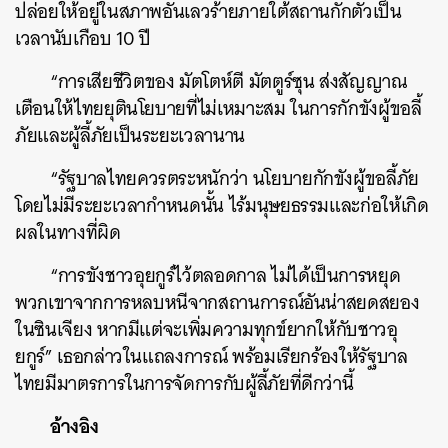
ปล่อยให้อยู่ในสภาพอันเลวร้ายภายใต้สถานกักตัวเป็น
เวลานับเกือบ 10 ปี
“การเสียชีวิตของ มัตโตห์ตี มัตตูร์ซุน ส่งสัญญาณ
เตือนให้ไทยยุตินโยบายที่ไม่เหมาะสม ในการกักขังผู้ขอลี้
ค้นหา
ภัยและผู้ลี้ภัยเป็นระยะเวลานาน
SHARE
TWEET
LINE
EMAIL
“รัฐบาลไทยควรตระหนักว่า นโยบายกักขังผู้ขอลี้ภัย
โดยไม่มีระยะเวลากำหนดนั้น ไร้มนุษยธรรมและก่อให้เกิด
ผลในทางที่ผิด
“การขังชาวอุยกูร์ไว้ตลอดกาล ไม่ได้เป็นการหยุด
พวกเขาจากการหลบหนีจากสถานการณ์อันน่าสยดสยอง
ในซินเจียง หากมีแต่จะเพิ่มความทุกข์ยากให้กับชาวอุ
ยกูร์” เธอกล่าวในแถลงการณ์ พร้อมเรียกร้องให้รัฐบาล
ไทยมีมาตรการในการจัดการกับผู้ลี้ภัยที่ดีกว่านี้
อ้างอิง