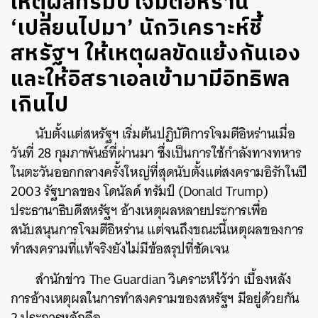
เหตุผลทรัมป์โจมตีอิหร่าน
‘เปลี่ยนไปมา’ นักวิเคราะห์ชี้
สหรัฐฯ ให้เหตุผลขัดแย้งกันเอง
และให้อิสราเอลเข้ามามีอิทธิพล
เกินไป
นับตั้งแต่สหรัฐฯ เริ่มต้นปฏิบัติการโจมตีอิหร่านเมื่อ
วันที่ 28 กุมภาพันธ์ที่ผ่านมา ซึ่งเป็นการใช้กำลังทางทหาร
ในตะวันออกกลางครั้งใหญ่ที่สุดนับตั้งแต่สงครามอิรักในปี
2003 รัฐบาลของ โดนัลด์ ทรัมป์ (Donald Trump)
ประธานาธิบดีสหรัฐฯ อ้างเหตุผลหลายประการเพื่อ
สนับสนุนการโจมตีอิหร่าน แต่จนถึงขณะนี้เหตุผลของการ
ทำสงครามที่แท้จริงยังไม่มีข้อสรุปที่ชัดเจน
สำนักข่าว The Guardian วิเคราะห์ไว้ว่า เบื้องหลัง
การอ้างเหตุผลในการทำสงครามของสหรัฐฯ มีอยู่ด้วยกัน
2 ประการหลักคือ