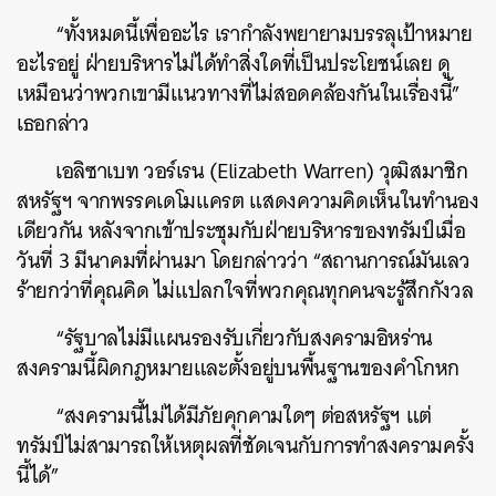
“ทั้งหมดนี้เพื่ออะไร เรากำลังพยายามบรรลุเป้าหมาย
อะไรอยู่ ฝ่ายบริหารไม่ได้ทำสิ่งใดที่เป็นประโยชน์เลย ดู
เหมือนว่าพวกเขามีแนวทางที่ไม่สอดคล้องกันในเรื่องนี้”
เธอกล่าว
เอลิซาเบท วอร์เรน (Elizabeth Warren) วุฒิสมาชิก
สหรัฐฯ จากพรรคเดโมแครต แสดงความคิดเห็นในทำนอง
เดียวกัน หลังจากเข้าประชุมกับฝ่ายบริหารของทรัมป์เมื่อ
วันที่ 3 มีนาคมที่ผ่านมา โดยกล่าวว่า “สถานการณ์มันเลว
ร้ายกว่าที่คุณคิด ไม่แปลกใจที่พวกคุณทุกคนจะรู้สึกกังวล
“รัฐบาลไม่มีแผนรองรับเกี่ยวกับสงครามอิหร่าน
สงครามนี้ผิดกฎหมายและตั้งอยู่บนพื้นฐานของคำโกหก
“สงครามนี้ไม่ได้มีภัยคุกคามใดๆ ต่อสหรัฐฯ แต่
ทรัมป์ไม่สามารถให้เหตุผลที่ชัดเจนกับการทำสงครามครั้ง
นี้ได้”