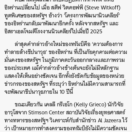
อิหร่านเปลี่ยนไป เมื่อ สตีฟ วิตคอฟฟ์ (Steve Witkoff)
ทูตพิเศษของสหรัฐฯ อ้างว่า ‘โครงการพัฒนานิวเคลียร์’
ของอิหร่านกลับมาพัฒนาอีกครั้ง หลังจากสหรัฐฯ และ
อิสราเอลโจมตีโรงงานนิวเคลียร์ไปเมื่อปี 2025
ล่าสุดคำกล่าวอ้างใหม่ของทรัมป์คือ ‘ความต้องการ
ทำลายล้างขีปนาวุธ’ ของอิหร่าน ที่เป็นภัยคุกคามต่อความ
มั่นคงของสหรัฐฯ ในภูมิภาคตะวันออกกลางและภาพรวม
ของประเทศ แม้คำกล่าวอ้างข้างต้นจะยังไม่มีหลักฐาน
แสดงให้เห็นอย่างชัดเจน อีกทั้งยังขัดกับข้อมูลของหน่วย
ข่าวกรองของสหรัฐฯ ที่ระบุว่า อิหร่านไม่มีความสามารถที่
จะพัฒนาขีปนาวุธภายใน 10 ปีนี้
ขณะเดียวกัน เคลลี กรีเอโก (Kelly Grieco) นักวิจัย
อาวุโสจาก Stimson Center สถาบันวิจัยเรื่องยุทธศาสตร์
ค้นหา
ทางทหารของสหรัฐฯ วิเคราะห์กับสำนักข่าว Al Jazeera ไว้
SHARE
TWEET
LINE
EMAIL
ว่า เป้าหมายการทำสงครามของทรัมป์ยังไม่มีความชัดเจน