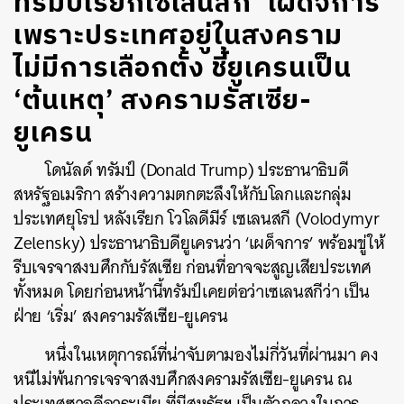
ทรัมป์เรียกเซเลนสกี ‘เผด็จการ’
เพราะประเทศอยู่ในสงคราม
ไม่มีการเลือกตั้ง ชี้ยูเครนเป็น
‘ต้นเหตุ’ สงครามรัสเซีย-
ยูเครน
โดนัลด์ ทรัมป์ (Donald Trump) ประธานาธิบดี
สหรัฐอเมริกา สร้างความตกตะลึงให้กับโลกและกลุ่ม
ประเทศยุโรป หลังเรียก โวโลดีมีร์ เซเลนสกี (Volodymyr
Zelensky) ประธานาธิบดียูเครนว่า ‘เผด็จการ’ พร้อมขู่ให้
รีบเจรจาสงบศึกกับรัสเซีย ก่อนที่อาจจะสูญเสียประเทศ
ทั้งหมด โดยก่อนหน้านี้ทรัมป์เคยต่อว่าเซเลนสกีว่า เป็น
ฝ่าย ‘เริ่ม’ สงครามรัสเซีย-ยูเครน
หนึ่งในเหตุการณ์ที่น่าจับตามองไม่กี่วันที่ผ่านมา คง
หนีไม่พ้นการเจรจาสงบศึกสงครามรัสเซีย-ยูเครน ณ
ประเทศซาอุดีอาระเบีย ที่มีสหรัฐฯ เป็นตัวกลางในการ