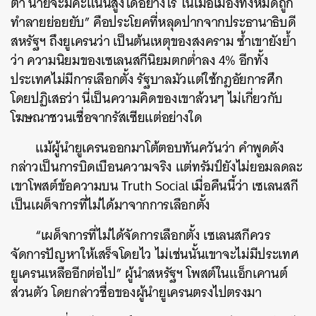
ต่ำ นายจะมีคะแนนสูงได้อย่างไร ในเมื่อเมืองทั้งหมดถูก
ทำลายย่อยยับ” คือประโยคที่หลุดปากจากประธานาธิบดี
สหรัฐฯ ถึงยูเครนว่า เป็นต้นเหตุของสงคราม ซ้ำเขายังย้ำ
ว่า ความนิยมของเซเลนสกีนิยมตกต่ำลง 4% อีกทั้ง
ประเทศไม่มีการเลือกตั้ง รัฐบาลมัวแต่ใช้กฎอัยการศึก
โดยปฏิเสธว่า นี่เป็นความคิดของเขาล้วนๆ ไม่เกี่ยวกับ
โฆษณาชวนเชื่อจากรัสเซียแต่อย่างใด
แม้ผู้นำยูเครนออกมาโต้ตอบทันควันว่า คำพูดดัง
กล่าวเป็นการบิดเบือนความจริง แต่ทรัมป์ยังไม่ยอมลดละ
เขาโพสต์ข้อความบน Truth Social เมื่อคืนนี้ว่า เซเลนสกี
เป็นเผด็จการที่ไม่ได้มาจากการเลือกตั้ง
“เผด็จการที่ไม่ได้จัดการเลือกตั้ง เซเลนสกีควร
จัดการปัญหาให้เสร็จโดยไว ไม่เช่นนั้นเขาจะไม่มีประเทศ
ยูเครนเหลืออีกต่อไป” ผู้นำสหรัฐฯ โพสต์ในแอ็กเคานต์
ส่วนตัว โดยกล่าวชื่อของผู้นำยูเครนตรงไปตรงมา