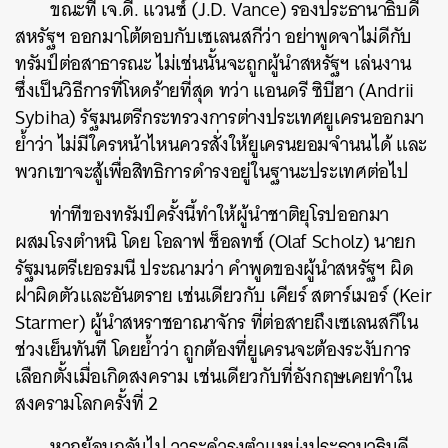
ขณะที่ เจ.ดี. แวนซ์ (J.D. Vance) รองประธานาธิบดี
สหรัฐฯ ออกมาโต้ตอบกับเซเลนสกีว่า อย่าพูดจาไม่ดีกับ
ทรัมป์ต่อสาธารณะ ไม่เช่นนั้นจะถูกผู้นำสหรัฐฯ เล่นงาน
ซึ่งเป็นวิธีการที่โหดร้ายที่สุด ทว่า แอนดรี ซิบีฮา (Andrii
Sybiha) รัฐมนตรีกระทรวงการต่างประเทศยูเครนออกมา
ย้ำว่า ไม่มีใครหน้าไหนควรสั่งให้ยูเครนยอมจำนนได้ และ
พวกเขาจะสู้เพื่อสิทธิการดำรงอยู่ในฐานะประเทศต่อไป
ท่าทีของทรัมป์ครั้งนี้ทำให้ผู้นำชาติยุโรปออกมา
ผสมโรงตำหนิ โดย โอลาฟ ช็อลทซ์ (Olaf Scholz) นายก
รัฐมนตรีเยอรมนี ประณามว่า คำพูดของผู้นำสหรัฐฯ ผิด
ฝาผิดตัวและอันตราย เช่นเดียวกับ เคียร์ สตาร์เมอร์ (Keir
Starmer) ผู้นำสหราชอาณาจักร ที่ต่อสายถึงเซเลนสกีใน
ช่วงเย็นทันที โดยย้ำว่า ถูกต้องที่ยูเครนจะต้องระงับการ
เลือกตั้งเมื่อเกิดสงคราม เช่นเดียวกับที่อังกฤษเคยทำใน
สงครามโลกครั้งที่ 2
หากย้อนกลับไป วาระดำรงตำแหน่งประธานาธิบดี