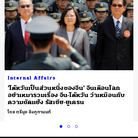
Internal Affairs
‘ไต้หวันเป็นส่วนหนึ่งของจีน’ จีนเตือนโลก
อย่าเหมารวมเรื่อง จีน-ไต้หวัน ว่าเหมือนกับ
ความขัดแย้ง รัสเซีย-ยูเครน
โดย ตรีนุช อิงคุทานนท์