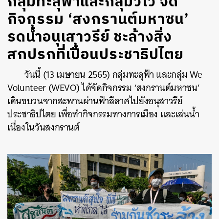
กลุ่มทะลุฟ้าและกลุ่มวีโว่ จัด
กิจกรรม ‘สงกรานต์มหาซน’
รดน้ำอนุเสาวรีย์ ชะล้างสิ่ง
สกปรกที่เปื้อนประชาธิปไตย
วันนี้ (13 เมษายน 2565) กลุ่มทะลุฟ้า และกลุ่ม We
Volunteer (WEVO) ได้จัดกิจกรรม ‘สงกรานต์มหาซน’
เดินขบวนจากสะพานผ่านฟ้าลีลาศไปยังอนุสาวรีย์
ประชาธิปไตย เพื่อทำกิจกรรมทางการเมือง และเล่นน้ำ
เนื่องในวันสงกรานต์