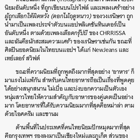
นิยมอันดับหนึ่ง ที่ถูกเขียนบนโปรไฟล์ และเพลงเศร้าอย่าง
ผู้ถูกเลือกให้ผิดหวัง (ดอกไม้ฤดูหนาว)
ของวงเรนิษรา ถูก
นำมาเป็นเพลงประจำตัวบนแอปพลิเคชันทินเดอร์เป็น
อันดับหนึ่ง ตามด้วยเพลง
เลือดกรุ๊ปบี
ของ CHRRISSA
และ
ฉันคือนักสะสมความเศร้า
ของเรนิษราเช่นกัน ขณะที่
ศิลปินยอดนิยมในไทยบนแอปฯ ได้แก่ NewJeans และ
เทย์เลอร์ สวิฟต์
ค้นหา
SHARE
TWEET
LINE
EMAIL
ขณะที่ความนิยมที่ถูกพูดถึงมากที่สุดอย่าง ‘อาหาร’ ก็
มาแรงไม่แพ้กัน สำหรับคนไทยอาหารถือเป็นเรื่องที่พูดคุย
ได้อย่างสนุกสนาน ไม่เบื่อ และบ่งบอกความเป็นตัวเอง
หนุ่มสาวไทยให้ความสำคัญกับอาหารของคู่เดตเป็นอย่าง
มาก โดยอาหารที่ได้รับความนิยมมากที่สุดคือหม่าล่า ตาม
ด้วยไอศครีม และชานม
ด้านพื้นที่ในประเทศที่คนไทยนิยมปักหมุดมากที่สุด
คือกรุงเทพฯ รองลงมาเป็นเชียงใหม่และภูเก็ต ส่วนของ