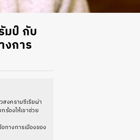
มป์ กับ
อทางการ
าวสงครามซีเรียผ่า
ยกร้องให้เขาช่วย
องมือทางการเมืองของ