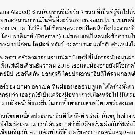
a Alabed) สาวน้อยชาวซีเรียวัย 7 ขวบ ที่เป็นที่รู้จักไป
่ายทอดสถานการณ์ในพื้นที่ตะวันออกของอเลปโป ประเทศซีเร
จาก เจ. เค. โรว์ลิ่ง ได้เขียนจดหมายเปิดผนึกถึงประธานาธิบ
เรีย โดย ฟาติมาห์ (Fatemah) แม่ของเธอเป็นคนส่งข้อควา
ดหมายนี้ก่อน โดนัลด์ ทรัมป์ จะสาบานตนเข้ารับตำแหน่งไม่
และครอบครัวสามารถหลบหนีมายังตุรกีที่ให้การสนับสนุนฝ่า
ตั้งแต่เมื่อเดือนธันวาคม 2016 เธอและน้องชายยังมีโอกาส
ทย์ยิป เออร์โดกัน ของตุรกี โดยประธานาธิบดีได้สวมกอดเ
ตอร์ของ บานา อลาเบด ที่แม่ของเธอช่วยดูแล ได้สร้างทั้งค
ลุ่มว่า เธอถูกใช้เป็นเครื่องมือทางการเมืองหรือไม่ มีใ
 รวมถึงหน้าที่ของสื่อในการตั้งคำถามต่อทวิตเตอร์ของเธอ
าวน้อยคนนี้ต่อประธานาธิบดี โดนัลด์ ทรัมป์ นั้นอยู่ในช่ว
ยยังไม่ชัดเจน แต่เขาได้ประกาศว่ายินดีจะร่วมมือกับรัสเซ
สเซียเผชิญกับความสัมพันธ์ที่ตึงเครียดจากการสนับสนุน
นหา