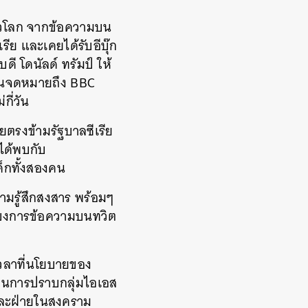
ทั่วโลก จากข้อความบน
ีย และเคยได้รับอีบุ๊ก
ดี โดนัลด์ ทรัมป์ ให้
มในจดหมายถึง BBC
กี่วัน
ยตรงข้ามรัฐบาลซีเรีย
ได้พบกับ
ด็กทั้งสองคน
วามรู้สึกสงสาร พร้อมๆ
ครบงการข้อความบนทวิต
งเวลาที่นโยบายของ
ียในการปราบกลุ่มไอเอส
คนละฝ่ายในสงคราม