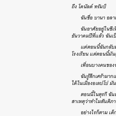
ถึง โดนัลด์ ทรัมป์
ฉันชื่อ บานา อล
ฉันอาศัยอยู่ในซี
ธันวาคมปีที่แล้ว ฉันเ
แต่ตอนนี้ฉันกลับม
โรงเรียน แต่ตอนนี้ม
เพื่อนบางคนของฉั
ฉันรู้สึกเศร้ามา
ได้ในเมืองอเลปโป มั
ตอนนี้ในตุรกี ฉ
สาเหตุว่าทำไมสันติภ
อย่างไรก็ตาม เด