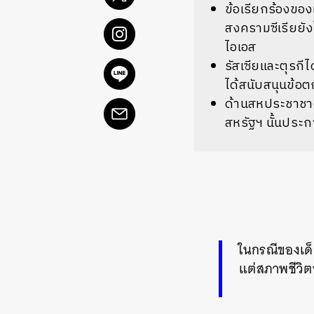
ข้อเรียกร้องของเ
สงครามซีเรียยัง
ไอเอส
รัสเซียและตุรกีไ
ได้สนับสนุนข้อต
ด้านสหประชาชาต
สหรัฐฯ นั้นประ
ในกรณีของเด็ก
แต่สภาพชีวิต