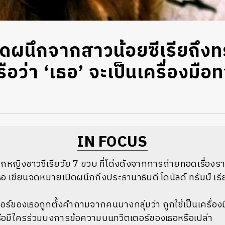
ดผนึกจากสาวน้อยซีเรียถึงทรั
อว่า ‘เธอ’ จะเป็นเครื่องมื
IN FOCUS
กหญิงชาวซีเรียวัย 7 ขวบ ที่โด่งดังจากการถ่ายทอดเรื่องร
อ เขียนจดหมายเปิดผนึกถึงประธานาธิบดี โดนัลด์ ทรัมป์ เรี
เตอร์ของเธอถูกตั้งคำถามจากคนบางกลุ่มว่า ถูกใช้เป็นเครื่
รือมีใครร่วมบงการข้อความบนทวิตเตอร์ของเธอหรือเปล่า