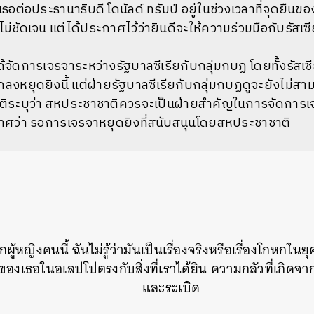
ธอต่อประธานาธิบดี โดนัลด์ ทรัมป์ อยู่ในช่วงเวลาที่จุดยืนขอ
ไม่ชัดเจน แต่ได้ประกาศไว้ว่ายินดีจะให้ความร่วมมือกับรัสเ
ด้จัดการเจรจาระหว่างรัฐบาลซีเรียกับกลุ่มกบฏ โดยทั้งรัสเซี
กลงหยุดยิงนี้ แต่ฝ่ายรัฐบาลซีเรียกับกลุ่มกบฏดูจะยังไม่ส
ิระบุว่า สหประชาชาติควรจะเป็นฝ่ายสำคัญในการจัดการเ
กาศว่า รอการเจรจาหยุดยิงที่สนับสนุนโดยสหประชาชาติ
ผู้หญิงคนนี้ ฉันไม่รู้ว่ามันเป็นเรื่องจริงหรือเรื่องโกหกใ
ของเธอในอเลปโปตรงกับสิ่งที่เราได้ยิน ความกลัวที่เกิดจาก
และระเบิด