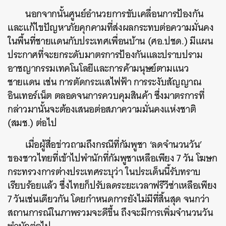
SHARE
TWEET
LINE
EMAIL
นอกจากนั้นศูนย์อำนวยการขับเคลื่อนการป้องกัน
และแก้ไขปัญหาภัยคุกคามที่ส่งผลกระทบต่อความมั่นคง
ในพื้นที่ชายแดนกับประเทศเพื่อนบ้าน (ศอ.ปชด.) มีแผน
ประกาศที่จะยกระดับมาตรการป้องกันและปราบปราม
อาชญากรรมเทคโนโลยีและการค้ามนุษย์ตามแนว
ชายแดน เช่น การตัดกระแสไฟฟ้า การระงับสัญญาณ
อินเทอร์เน็ต ตลอดจนการควบคุมสินค้า ซึ่งมาตรการที่
กล่าวมานั้นจะต้องเสนอต่อสภาความมั่นคงแห่งชาติ
(สมช.) ต่อไป
เมื่อผู้สื่อข่าวถามถึงกรณีที่กัมพูชา ‘ลดจำนวนวัน’
ของชาวไทยที่เข้าไปพำนักที่กัมพูชาเหลือเพียง 7 วัน โฆษก
กระทรวงการต่างประเทศระบุว่า ในประเด็นนี้รับทราบ
เรียบร้อยแล้ว ซึ่งไทยก็ปรับลดระยะเวลาฟรีวีซ่าเหลือเพียง
7 วันเช่นเดียวกัน โดยกำหนดการยังไม่มีที่สิ้นสุด จนกว่า
สถานการณ์ในภาพรวมจะดีขึ้น ถึงจะมีการเพิ่มจำนวนวัน