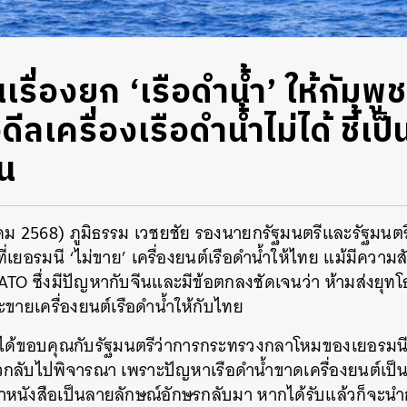
นเรื่องยก ‘เรือดำน้ำ’ ให้กัมพู
ีลเครื่องเรือดำน้ำไม่ได้ ชี้เป็น
อน
าคม 2568) ภูมิธรรม เวชยชัย รองนายกรัฐมนตรีและรัฐมนต
เยอรมนี ‘ไม่ขาย’ เครื่องยนต์เรือดำน้ำให้ไทย แม้มีความสัม
TO ซึ่งมีปัญหากับจีนและมีข้อตกลงชัดเจนว่า ห้ามส่งยุทโธ
่จะขายเครื่องยนต์เรือดำน้ำให้กับไทย
า ได้ขอบคุณกับรัฐมนตรีว่าการกระทรวงกลาโหมของเยอรมนีท
กลับไปพิจารณา เพราะปัญหาเรือดำน้ำขาดเครื่องยนต์เป็นเรื่
ทำหนังสือเป็นลายลักษณ์อักษรกลับมา หากได้รับแล้วก็จะ