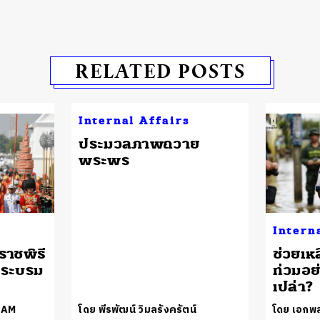
RELATED POSTS
Internal Affairs
ประมวลภาพถวาย
พระพร
Intern
าชพิธี
ช่วยเหล
ระบรม
ท่วมอย่
เปล่า?
EAM
โดย พีรพัฒน์ วิมลรังครัตน์
โดย เอกพ