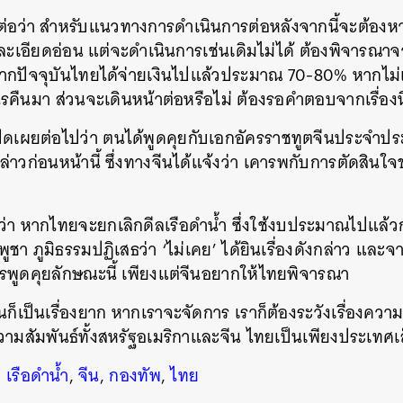
่อว่า สำหรับแนวทางการดำเนินการต่อหลังจากนี้จะต้องหา
ื่องละเอียดอ่อน แต่จะดำเนินการเช่นเดิมไม่ได้ ต้องพิจาร
งจากปัจจุบันไทยได้จ่ายเงินไปแล้วประมาณ 70-80% หากไม่
ไรคืนมา ส่วนจะเดินหน้าต่อหรือไม่ ต้องรอคำตอบจากเรื่องนี
ังเปิดเผยต่อไปว่า ตนได้พูดคุยกับเอกอัครราชทูตจีนประจำป
ล่าวก่อนหน้านี้ ซึ่งทางจีนได้แจ้งว่า เคารพกับการตัดสินใจ
ว่า หากไทยจะยกเลิกดีลเรือดำน้ำ ซึ่งใช้งบประมาณไปแล้ว
ูชา ภูมิธรรมปฏิเสธว่า ‘ไม่เคย’ ได้ยินเรื่องดังกล่าว และ
นหา
ารพูดคุยลักษณะนี้ เพียงแต่จีนอยากให้ไทยพิจารณา
SHARE
TWEET
LINE
EMAIL
ันก็เป็นเรื่องยาก หากเราจะจัดการ เราก็ต้องระวังเรื่องควา
ามสัมพันธ์ทั้งสหรัฐอเมริกาและจีน ไทยเป็นเพียงประเทศเล็
,
เรือดำน้ำ
,
จีน
,
กองทัพ
,
ไทย