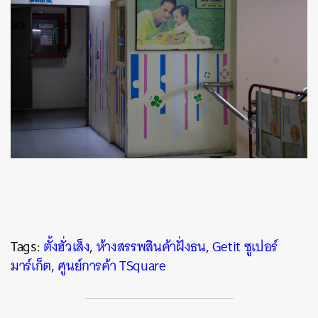
Tags:
ตั้งฮั่วเส็ง
,
ห้างสรรพสินค้าฝั่งธน
,
Getit ซูเปอร์
มาร์เก็ต
,
ศูนย์การค้า TSquare