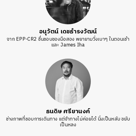
อนุวัตน์ เดชธำรงวัฒน์
จาก EPP-CR2 ชื่นชอบของมือสอง พยายามวิ่งเบาๆ ในตอนเช้า
และ James Iha
ธนดิษ​ ศรี​ยา​นงค์​
ช่างภาพที่ชอบการเดินทาง แต่จำทางไม่ค่อยได้ นิ่งเป็นหลับ ขยับ
เป็นหลง