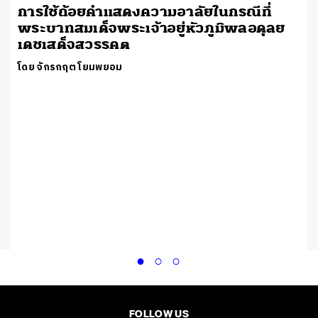
การใช้ถ้อยคำแสดงความอาลัยในกรณีที่
พระบาทสมเด็จพระเจ้าอยู่หัวภูมิพลอดุลย
เดชเสด็จสวรรคต
โดย จักรกฤต โยมพยอม
FOLLOW US