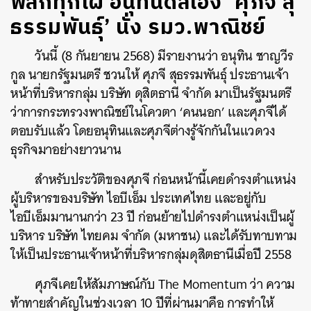
พลิกทุกโผ อนุทินดีลเอง ‘ศุภจี สุ
ธรรมพันธุ์’ นั่ง รมว.พาณิชย์
วันนี้ (8 กันยายน 2568) มีรายงานว่า อนุทิน ชาญวีร
กูล นายกรัฐมนตรี ชวนให้ ศุภจี สุธรรมพันธุ์ ประธานเจ้า
หน้าที่บริหารกลุ่ม บริษัท ดุสิตธานี จำกัด มาเป็นรัฐมนตรี
ว่าการกระทรวงพาณิชย์ในโควตา ‘คนนอก’ และศุภจีได้
ตอบรับแล้ว โดยอนุทินและศุภจีต่างรู้จักกันในแวดวง
ธุรกิจมาอย่างยาวนาน
สำหรับประวัติของศุภจี ก่อนหน้านี้เคยดำรงตำแหน่ง
ผู้บริหารของบริษัท ไอบีเอ็ม ประเทศไทย และอยู่กับ
ไอบีเอ็มมานานกว่า 23 ปี ก่อนย้ายไปดำรงตำแหน่งเป็นผู้
บริหาร บริษัท ไทยคม จํากัด (มหาชน) และได้รับทาบทาม
ให้เป็นประธานเจ้าหน้าที่บริหารกลุ่มดุสิตธานีเมื่อปี 2558
ศุภจีเคยให้สัมภาษณ์กับ The Momentum ว่า ความ
ท้าทายสำคัญในช่วงเวลา 10 ปีที่ผ่านมาคือ การทำให้