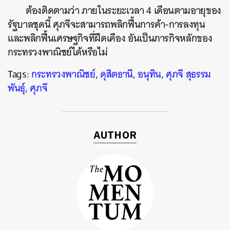
ต้องติดตามว่า ภายในระยะเวลา 4 เดือนตามอายุของ
ค้นหา
รัฐบาลชุดนี้ ศุภจีจะสามารถพลิกฟื้นการค้า-การลงทุน
SHARE
TWEET
LINE
EMAIL
และพลิกฟื้นเศรษฐกิจที่ฝืดเคือง อันเป็นภารกิจหลักของ
กระทรวงพาณิชย์ได้หรือไม่
Tags:
กระทรวงพาณิชย์
,
ดุสิตธานี
,
อนุทิน
,
ศุภจี สุธรรม
พันธุ์
,
ศุภจี
AUTHOR