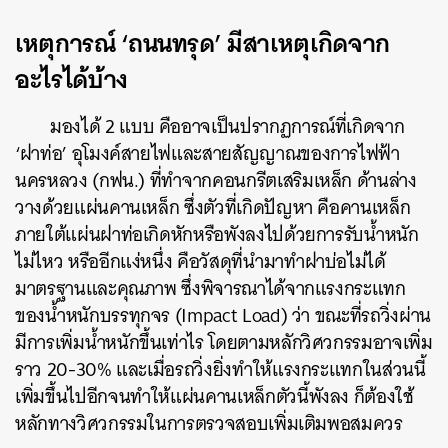
เหตุการณ์ ‘ถนนทรุด’ มีสาเหตุเกิดจาก
อะไรได้บ้าง
มองได้ 2 แบบ คืออาจเป็นปรากฏการณ์ที่เกิดจาก
‘ฝาท่อ’
อุโมงค์สายไฟและสายสัญญาณของ
การไฟฟ้า
นครหลวง (กฟน.)
ที่ทำจากคอนกรีตเสริมเหล็ก ด้านล่าง
วางด้วยแผ่นคานเหล็ก ซึ่งตัวที่เกิดปัญหา คือคานเหล็ก
ภายใต้แผ่นฝาท่อเกิดหักหรือพังลงไปด้วยการรับน้ำหนัก
ไม่ไหว หรืออีกแง่หนึ่ง คือวัสดุที่นำมาทำฝาบ่อไม่ได้
มาตรฐานและคุณภาพ ซึ่งพิจารณาได้จากแรงกระแทก
ของน้ำหนักบรรทุกจร (Impact Load) ว่า ขณะที่รถวิ่งผ่าน
มีการเพิ่มน้ำหนักขึ้นเท่าไร โดยตามหลักวิศวกรรมอาจเพิ่ม
ราว 20-30% และเมื่อรถวิ่งยิ่งทำให้แรงกระแทกในส่วนนี้
เพิ่มขึ้นไปอีกจนทำให้แผ่นคานเหล็กตัวนี้พังลง ก็ต้องใช้
หลักทางวิศวกรรมในการตรวจสอบเพิ่มเติมพอสมควร