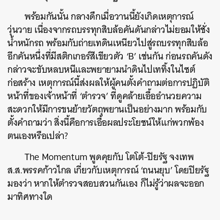
พร้อมกันนั้น กลางดึกเมื่อวานนี้ยังเกิดเหตุการณ์
วุ่นวาย เนื่องจากรถบรรทุกสิบล้อคันดันกล่าวไม่ยอมให้ชั่ง
น้ำหนักรถ พร้อมกับถ่ายเทดินเหนียวไปสู่รถบรรทุกสิบล้อ
อีกคันหนึ่งที่มีสติกเกอร์สีเขียวตัว ‘B’ เช่นกัน ก่อนรถคันดัง
กล่าวจะขับหลบหนีและพยายามนำดินไปเททิ้งในไซต์
ก่อสร้าง เหตุการณ์นี้ส่งผลให้ผู้คนตั้งคำถามต่อการปฏิบัติ
หน้าที่ของเจ้าหน้าที่ ‘ตำรวจ’ ที่ดูคล้ายเอื้ออำนวยความ
สะดวกให้มีการขนย้ายวัตถุพยานเป็นอย่างมาก พร้อมกับ
ตั้งคำถามว่า สิ่งนี้คือการเอื้อผลประโยชน์ให้แก่พวกพ้อง
ตนเองหรือเปล่า?
The Momentum พูดคุยกับ โตโต้-ปิยรัฐ จงเทพ
ส.ส.พรรคก้าวไกล เกี่ยวกับเหตุการณ์ ‘ถนนยุบ’ โดยปิยรัฐ
มองว่า หากให้ตำรวจสอบสวนกันเอง ก็ไม่รู้ว่าผลจะออก
มาทิศทางใด