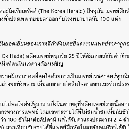
SHARE
TWEET
LINE
EMAIL
ะโคเรียเฮรัลด์ (The Korea Herald) ปัจจุบัน แพทย์ฝึกห
ของทั้งประเทศ ทยอยลาออกกับโรงพยาบาลนับ 100 แห่ง
นยอดเยี่ยมของเกาหลีกำลังบดขยี้แรงงานแพทย์ราคาถูกอย
 Ok Hada) อดีตแพทย์หนุ่มวัย 25 ปีให้สัมภาษณ์กับสำนักข
นหนึ่งที่คนในแวดวงต้องเผชิญ
เคยวาดฝันอนาคตที่สดใสด้วยการเป็นแพทย์เวชศาสตร์ฉุกเ
กอย่างจะพังทลาย เมื่ออกฮาดาตัดสินใจลาออกและร่วมประท
ไม่พอใจต่อรัฐบาล หนึ่งในสาเหตุที่อดีตแพทย์รายนี้ออก
กรทางการแพทย์ โดยเฉพาะรายได้ที่ไม่สมน้ำสมเนื้อกับชั่
่า 100 ชั่วโมงต่อสัปดาห์ แต่ได้รับค่าแรงประมาณ 2-4 
หากเทียบกับรายได้ที่แพทย์ฝึกหัดในสหรัฐอเมริกาได้รับใ