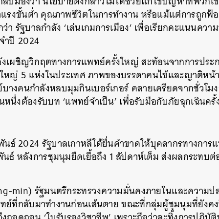
ลับมองว่า นโยบายดังกล่าวไม่ได้ช่วยแก้ไขปัญหาที่พวกเข
ค่าแรงขั้นต่ำ คุณภาพชีวิตในการทำงาน หรือแม้แต่การถูกฟ้อ
ู้สึกว่า รัฐบาลกำลัง ‘เล่นเกมการเมือง’ เพื่อเรียกคะแนนค
ะจำปี 2024
กำลังเผชิญวิกฤตทางการแพทย์ครั้งใหญ่ สะท้อนจากการปร
ใหญ่ 5 แห่งในประเทศ ภาพของบรรดาคนไข้และญาติหน้าห้อ
์บางคนกำลังหลบมุมกินเบอร์เกอร์ คลายเครียดจากชั่วโมง
่งต้องรับบท ‘แพทย์จำเป็น’ เพื่อรับมือกับภัยฉุกเฉินครั้งน
ภาพันธ์ 2024 รัฐบาลเกาหลีใต้ยื่นคำขาดให้บุคลากรทางกา
ันธ์ หลังการชุมนุมยืดเยื้อถึง 1 สัปดาห์เต็ม ส่งผลกระทบต
 Sang-min) รัฐมนตรีกระทรวงความมั่นคงภายในและความป
์ที่กลับมาทำงานก่อนเส้นตาย ขณะที่กลุ่มผู้ชุมนุมที่ยังค
อดถอน ‘ใบรับรองวิชาชีพ’ เพราะถือว่าละทิ้งการปฏิบัติหน