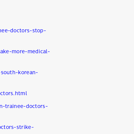
nee-doctors-stop-
take-more-medical-
-south-korean-
ctors.html
n-trainee-doctors-
tors-strike-