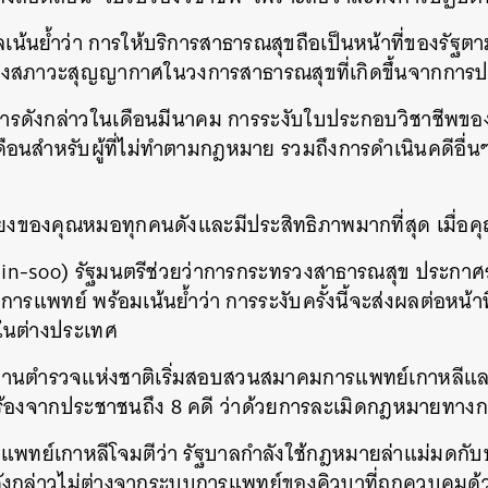
เน้นย้ำว่า การให้บริการสาธารณสุขถือเป็นหน้าที่ของรัฐต
ถึงสภาวะสุญญากาศในวงการสาธารณสุขที่เกิดขึ้นจากการประท
การดังกล่าวในเดือนมีนาคม การระงับใบประกอบวิชาชีพข
มเดือนสำหรับผู้ที่ไม่ทำตามกฎหมาย รวมถึงการดำเนินคดีอื
ียงของคุณหมอทุกคนดังและมีประสิทธิภาพมากที่สุด เมื่อคุณอ
 Min-soo) รัฐมนตรีช่วยว่าการกระทรวงสาธารณสุข ประกาศร
ารแพทย์ พร้อมเน้นย้ำว่า การระงับครั้งนี้จะส่งผลต่อหน
นต่างประเทศ
กงานตำรวจแห่งชาติเริ่มสอบสวนสมาคมการแพทย์เกาหลีแ
งร้องจากประชาชนถึง 8 คดี ว่าด้วยการละเมิดกฎหมายทาง
พทย์เกาหลีโจมตีว่า รัฐบาลกำลังใช้กฎหมายล่าแม่มดกับ
งกล่าวไม่ต่างจากระบบการแพทย์ของคิวบาที่ถูกควบคุมด้
นหา