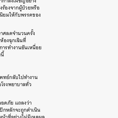
ากำลังเผชิญอย่าง
งร้องจากผู้ป่วยหรือ
วามนิยมให้กับพรรคของ
ะกาศลดจำนวนครั้ง
งฉุกเฉินที่
การทำงานอันเหนื่อย
ี้
รแพทย์กลับไปทำงาน
่อโรงพยาบาลทั่ว
ลอดภัย แถลงว่า
งปักหลักจะถูกดำเนิน
้าที่อย่างไม่มีเหตุผล