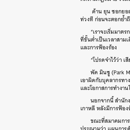
ด้าน ยุน ซอกยอล
ท่วงที ก่อนจะตอกย้ำ
“เราจะเริ่มมาตร
ที่ขั้นต่ำเป็นเวลาสา
และการฟ้องร้อง
“โปรดจำไว้ว่า เส
พัค มินซู (Park
เอาผิดกับบุคลากรทางก
และโอกาสการทำงานใ
นอกจากนี้ สำนั
เกาหลี หลังมีการฟ้อ
ขณะที่สมาคมการแ
ประณามว่า แผนการดั
ค้