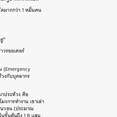
ัดมากกว่า 1 หมื่นคน
ู่”
่าวรอยเตอร์
ฉิน (Emergency
้วงกับบุคลากร
มาประท้วง คือ
วโมงการทำงาน เขาเล่า
ล้านวอน (ประมาณ
นขั้นต้นถึง 1.8 แสน