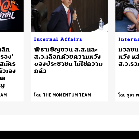
Internal Affairs
Intern
เลิก
พิธาเชิญชวน ส.ส.และ
มวลชนห
รอง’
ส.ว.เลือกด้วยความหวัง
หวัง หล
้สมัคร
ของประชาชน ไม่ใช่ความ
ส.ว.รว
ตัวเอง
กลัว
ัด
ูญ
EAM
โดย THE MOMENTUM TEAM
โดย รุอร 