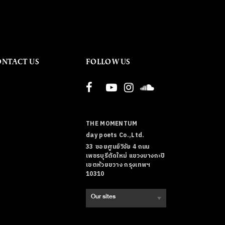
ONTACT US
FOLLOW US
THE MOMENTUM
day poets Co.,Ltd.
33 ซอยศูนย์วิจัย 4 ถนน
เพชรบุรีตัดใหม่ แขวงบางกะปิ
เขตห้วยขวาง กรุงเทพฯ
10310