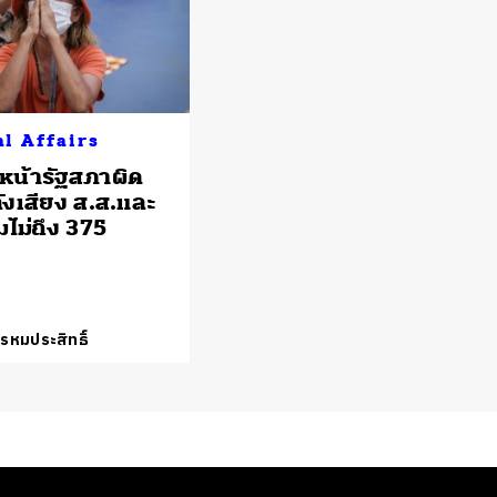
al Affairs
น้ารัฐสภาผิด
ังเสียง ส.ส.และ
มไม่ถึง 375
พรหมประสิทธิ์