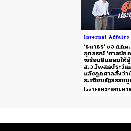
Internal Affairs
‘ธนาธร’ ขอ กกต.
อุทธรณ์ ‘ศาลปกค
พร้อมยินยอมให้ผู
ส.ว.โพสต์ประวัติ
หลังถูกศาลสั่งว่าข
ระเบียบรัฐธรรมน
โดย THE MOMENTUM T