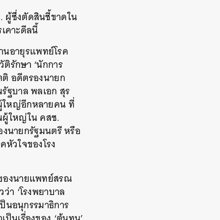
ู้ซึ่งตัดสินชี้ขาดใน
เคาะดีลนี้
้านอายุรแพทย์โรค
ติรักษา ‘นักการ
ิตติ อดีตรองนายก
นรัฐบาล พลเอก สุร
ู้ใหญ่อีกหลายคน ที่
ผู้ใหญ่ใน คสช.
องนายกรัฐมนตรี หรือ
โรคหัวใจของโรง
ื่อของนายแพทย์สรณ
่าวว่า ‘โรงพยาบาล
เป็นอนุกรรมาธิการ
็นเรื่องของ ‘ต้นทุน’