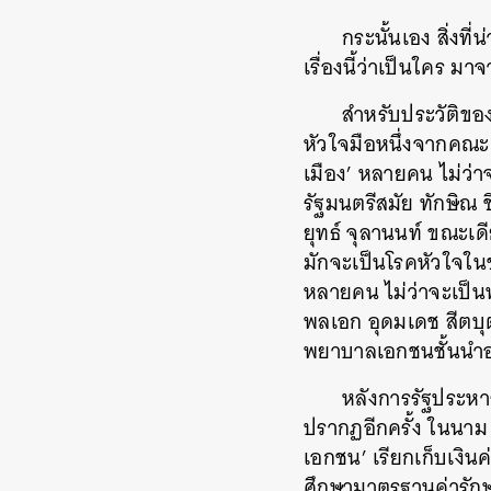
กระนั้นเอง สิ่งท
เรื่องนี้ว่าเป็นใคร ม
สำหรับประวัติขอ
หัวใจมือหนึ่งจากคณะ
เมือง’ หลายคน ไม่ว่า
รัฐมนตรีสมัย ทักษิณ 
ยุทธ์ จุลานนท์ ขณะเด
มักจะเป็นโรคหัวใจใน
หลายคน ไม่ว่าจะเป็น
พลเอก อุดมเดช สีตบุ
พยาบาลเอกชนชั้นนำอ
หลังการรัฐประหา
ปรากฏอีกครั้ง ในนาม 
เอกชน’ เรียกเก็บเงิน
ศึกษามาตรฐานค่ารักษ
ค้