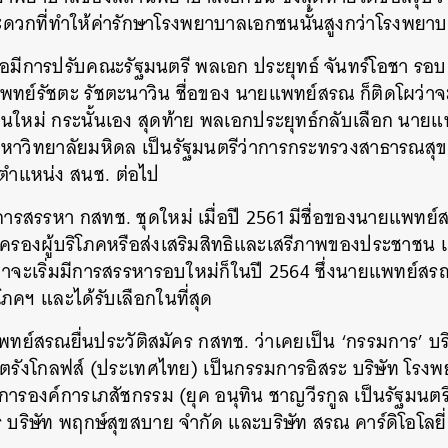
วกที่ทำให้ค่ารักษาโรงพยาบาลเอกชนนั้นสูงกว่าโรงพยา
SHARE
TWEET
LINE
EMAIL
ื่อมีการปรับคณะรัฐมนตรี พลเอก ประยุทธ์ จันทร์โอชา รอ
พทย์รัชตะ รัชตะนาวิน ชื่อของ นายแพทย์สรณ ก็ติดโผว่าจะ
หม่ กระนั้นเอง สุดท้าย พลเอกประยุทธ์กลับเลือก นาย
หาวิทยาลัยมหิดล เป็นรัฐมนตรีว่าการกระทรวงสาธารณสุขแ
ำแหน่ง สนช. ต่อไป
มีการสรรหา กสทช. ชุดใหม่ เมื่อปี 2561 มีชื่อของนายแพทย
มครองผู้บริโภคหรือส่งเสริมสิทธิและเสรีภาพของประชาชน แต
จะเริ่มมีการสรรหารอบใหม่ก็ในปี 2564 ซึ่งนายแพทย์สรณ
โภคฯ และได้รับเลือกในที่สุด
พทย์สรณยื่นประวัติสมัคร กสทช. ว่าเคยเป็น ‘กรรมการ’ 
ศรีตรังโกลฟส์ (ประเทศไทย) เป็นกรรมการอิสระ บริษัท โร
ารองค์การเภสัชกรรม (ยุค อนุทิน ชาญวีรกูล เป็นรัฐมนต
บริษัท พฤกษ์สุขสบาย จำกัด และบริษัท สรณ คาร์ดิโอโลยี