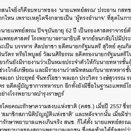
ี่น่าสนใจยิ่งก็คือบทบาทของ ‘นายแพทย์สรณ’ ประธาน กสทช. ผ
าจากไหน เพราะเหตุใดจึงกลายเป็น ‘ผู้ทรงอำนาจ’ ที่สุดในการ
งนายแพทย์สรณ ปัจจุบันอายุ 62 ปี เป็นรองศาสตราจารย์ด
แพทยศาสตร์ โรงพยาบาลรามาธิบดี หากย้อนกลับไปมีประวั
จะเป็น บรรหาร ศิลปอาชา อดีตนายกรัฐมนตรี สุวิทย์ คุณก
ชินวัตร หรือไพบูลย์ วัฒนศิริธรรม อดีตรองนายกรัฐมนตรีใ
ียวกันยังมีรายงานว่าเป็นหมอประจำตัวให้กับนายทหารชั้นผ
ช่วงใกล้เกษียณ และมีรายงานว่าสนิทสนมกับนายทหหารชั้น
พลเอก ประยุทธ์ จันทร์โอชา พลเอก ประวิตร วงษ์สุวรรณ ร
ตร อดีตผู้บัญชาการทหารบก อีกทั้งยังมีชื่อในฐานะแพทย์
ย่างโรงพยาบาลบำรุงราษฎร์
รโดยคณะรักษาความสงบแห่งชาติ (คสช.) เมื่อปี 2557 ช
‘สมาชิกสภานิติบัญญัติแห่งชาติ’ และหลังจากนั้น เมื่อมีข
ค่ารักษาพยาบาลแพงเกินจริง สนช. ก็ได้ตั้ง นายแพทย์สรณ
าพยาบาลของสถานพยาบาลเอกชน ซึ่งสุดท้ายได้ข้อสรุปว่าเป
นหา