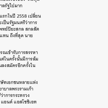
บาลรัฐไปมาก
บแรกในปี 2558 เปลี่ยน
เป็นรัฐมนตรีว่าการ
แพทย์ปิยะสกล สกลสัต
ทน ถึงที่สุด นาย
์สรณเข้ารับการสรรหา
่ในครั้งนั้นมีการล้ม
ลงสมัครอีกครั้งใน
บริษัทเอกชนหลายแห่ง
งพยาบาลพระรามเก้า
รีว่าการกระทรวง
่ แอนด์ แอสโซซิเอท