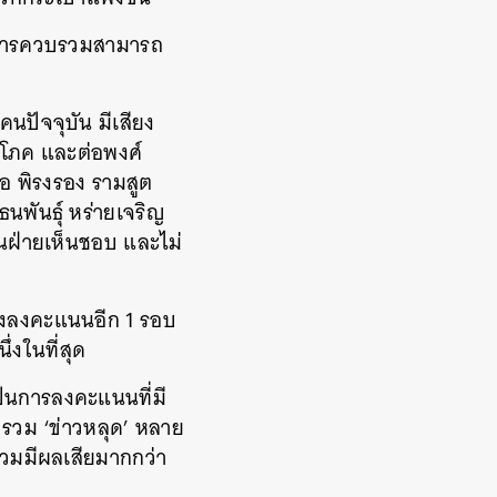
ให้การควบรวมสามารถ
นปัจจุบัน มีเสียง
ิโภค และต่อพงศ์
อ พิรงรอง รามสูต
นพันธุ์ หร่ายเจริญ
นฝ่ายเห็นชอบ และไม่
้องลงคะแนนอีก 1 รอบ
งในที่สุด
ป็นการลงคะแนนที่มี
ับรวม ‘ข่าวหลุด’ หลาย
บรวมมีผลเสียมากกว่า