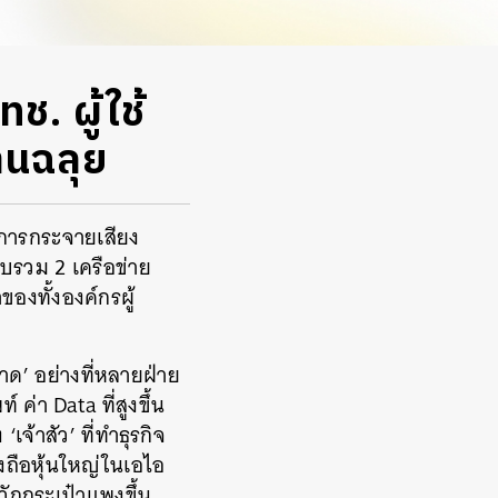
ช. ผู้ใช้
่านฉลุย
จการกระจายเสียง
บรวม 2 เครือข่าย
งทั้งองค์กรผู้
ด’ อย่างที่หลายฝ่าย
์ ค่า Data ที่สูงขึ้น
เจ้าสัว’ ที่ทำธุรกิจ
ึ่งถือหุ้นใหญ่ในเอไอ
วักกระเป๋าแพงขึ้น