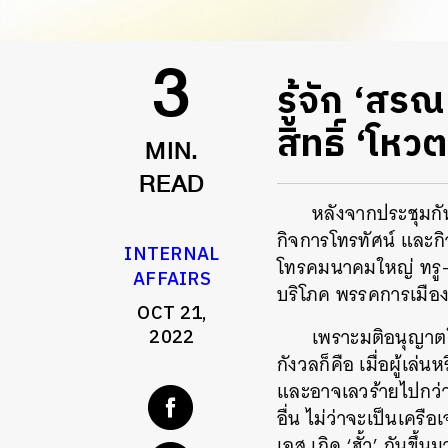
รู้จัก ‘สร
3
สิทธิ์ ‘โห
MIN.
READ
หลังจากประชุมกั
กิจการโทรทัศน์ และก
INTERNAL
โทรคมนาคมใหญ่ ทรู-ด
AFFAIRS
บริโภค พรรคการเมือ
OCT 21,
เพราะมติอนุญาตใ
2022
กังวลก็คือ เมื่อผู้เล่น
และอาจเลวร้ายไปกว่านั
อื่น ไม่ว่าจะเป็นเครือ
เอส เกิด ‘ฮั้ว’ กันขึ