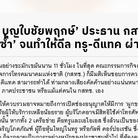
ณ บุญใบชัยพฤกษ์’ ประธาน กสท
วตซ้ำ’ จนทำให้ดีล ทรู-ดีแทค ผ
นอย่างขะมักเขม้นนาน 11 ชั่วโมง ในที่สุด คณะกรรมการกิ
ิจการโทรคมนาคมแห่งชาติ (กสทช.) ก็มีมติเห็นชอบการคว
ีแทค สามารถทำได้ ท่ามกลางเสียงคัดค้านอย่างแน่นหนาขอ
ง ภาคประชาชน หรือแม้แต่คนใน กสทช. เอง
ห้ควบรวมอาจหมายถึงการเปิดช่องอนุญาตให้มีการ ‘ผูกขา
หรือผู้ให้บริการเหลือน้อยราย ผู้บริโภคอาจมีสิทธิใช้ค่าโทรศัพท
้น หากทั้ง 2 เครือข่าย คือทรูและเอไอเอส ซึ่งล้วนเป็นของ ‘
เจริญโภคภัณฑ์ ผู้ถือหุ้นใหญ่ในทรู หรือกัลฟ์ คอร์ปอเรชัน ซ
้นมา ก็จะกลายเป็นภาระอย่างหนักของประชาชนทั่วไป ที่ต้องค