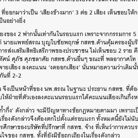
ที่ออกมาว่าเป็น ‘เสียงข้างมาก’ 3 ต่อ 2 เสียง เห็นชอบ
็นอย่างยิ่ง
เสียงของ 2 ฟากนั้นเท่ากันในรอบแรก เพราะจากกรรมการ 5 ค
แก่ นายแพทย์สรณ บุญใบชัยพฤกษ์ กสทช.ด้านคุ้มครองผู้บร
ารส่งเสริมสิทธิเสรีภาพของประชาชน ไม่เห็นชอบ 2 ราย คื
ศน์ ศุภัช ศุภชลาศัย กสทช.ด้านอื่นๆ ขณะที่ พลอากาศโท ธ
ายเสียง ลงคะแนน ‘งดออกเสียง’ นั่นหมายความว่าเดิมนั้
ันที่ 2-2
ัน จึงเป็นหน้าที่ของ นพ.สรณ ในฐานะ ประธาน กสทช. ที่ต
้ฝ่ายที่ตัวเองลงคะแนนรอบแรกได้คะแนนเสียงเกินกึ่งหนึ่
 ‘ก้ำกึ่ง’ ดังกล่าว จะมีปัญหาทางข้อกฎหมายตามมา เพราะเ
เรื่องดังกล่าวจึงต้องตกไปตั้งแต่รอบแรก ทั้งหมดนี้ยังไม่น
ารศึกษาของบริษัทที่ปรึกษาที่ กสทช. จ้าง ที่เห็นว่าการคว
นใจของ กสทช. ทั้งที่ยังมีข้อถกเถียงในเรื่องดังกล่าว