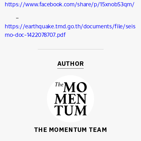
https://www.facebook.com/share/p/15xnobS3qm/
–
https://earthquake.tmd.go.th/documents/file/seis
mo-doc-1422078707.pdf
AUTHOR
THE MOMENTUM TEAM