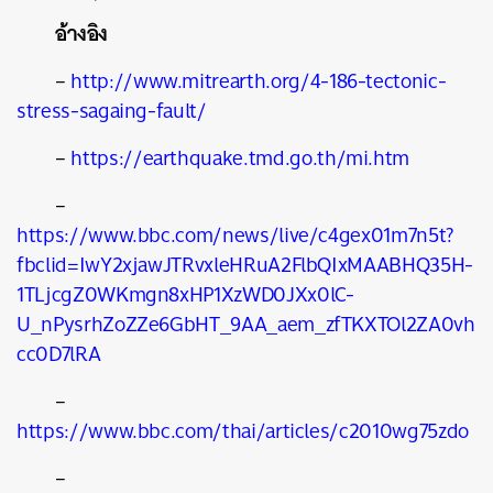
อ้างอิง
–
http://www.mitrearth.org/4-186-tectonic-
stress-sagaing-fault/
–
https://earthquake.tmd.go.th/mi.htm
–
https://www.bbc.com/news/live/c4gex01m7n5t?
fbclid=IwY2xjawJTRvxleHRuA2FlbQIxMAABHQ35H-
1TLjcgZ0WKmgn8xHP1XzWD0JXx0lC-
U_nPysrhZoZZe6GbHT_9AA_aem_zfTKXTOl2ZA0vh
cc0D7lRA
–
https://www.bbc.com/thai/articles/c2010wg75zdo
–