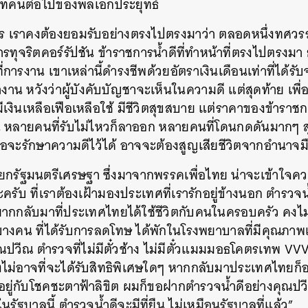
ยาทคนต่อไปของพลเอกประยุทธ์
 เราคงต้องยอมรับอย่างตรงไปตรงมาว่า ตลอดหนึ่งทศวรร
ารทุจริตคอร์รัปชัน ข้าราชการน้ำดีที่ทำหน้าที่ตรงไปตรงมา 
่การงาน เขาเหล่านี้ดำรงชีพด้วยอัตราเงินเดือนเท่าที่ได้ร
งาน หวังว่าผู้บังคับบัญชาจะเห็นในความดี แต่สุดท้าย เพื่
 มีเงินเหลือเฟือเหลือใช้ มีชีวิตสุขสบาย แต่ราคาของข้าราชกา
กิน หลายคนที่รับไม่ไหวก็ลาออก หลายคนที่โดนกดดันมากๆ 
พอจะรักษาความดีไว้ได้ อาจจะต้องสูญเสียชีวิตจากอำนาจม
กรัฐมนตรีเศรษฐา ซึ่งมาจากพรรคเพื่อไทย น่าจะเข้าใจความรู
านะครับ ที่เราต้องเฝ้ามองประเทศที่เรารักอยู่ข้างนอก ตำรว
่อยากกลับมาที่ประเทศไทยได้ใช้ชีวิตกับคนในครอบครัว คงไม
บางคน ที่ได้รับการลดโทษ ได้พักในโรงพยาบาลที่มีคุณภา
ีณ ตำรวจที่ไม่มีตั๋วช้าง ไม่มีตั๋วแมมมอธโคตรเทพ VV
ี้ จึงไม่อาจที่จะได้รับสิทธิพิเศษใดๆ หากกลับมาประเทศไทย
นอยู่กับโชคชะตาฟ้าลิขิต ผมก็ขอฝากตำรวจน้ำดีอย่างคุณป
นรัฐบาลนี้ ตำรวจน้ำดีจะมีที่ยืน ไม่เหมือนรัฐบาลที่แล้ว”