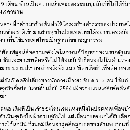
ง 9 เดือน ล้วนเป็นความเน่าเฟะของระบบอุปถัมภ์ที่ไม่ได้รั
็นเวลานาน
ิตทั้งหลายที่กล่าวมาข้างต้นทำให้โครงสร้างตำรวจของประ
กรข้ามชาติเข้ามาเสวยสุขในประเทศไทยได้อย่างปลอดภัย 
ข้ามา เพื่อใช้ประเทศไทยเป็นฐานก่ออาชญากรรม
งที่ต้องพิสูจน์คือความจริงใจในการแก้ปัญหาของนายกรัฐมน
ัปชันและยาเสพติดหรือไม่ ให้สมกับที่เขียนลงไปในคำแถลงน
หมาย ปราบปรามอย่างจริงจัง และ ‘ยึดทรัพย์’ เพื่อตัดวงจ
ันต์ยังเปิดคลิปเสียงของนักการเมืองระดับ ส.ว. 2 คน ได้แก่
ักธุรกิจชื่อย่อ ‘นายดี้’ เมื่อปี 2564 เพื่อวางแผนเคลียร์คดีห
นมา
รงเอ เดิมทีเป็นเจ้าของโรงแรมแห่งหนึ่งในประเทศเพื่อนบ้า
เนินธุรกิจไฟฟ้าควบคู่กันไป แต่เมื่อนายทรงเอได้รับเลือก
รใช้นอมินี ซึ่งนอมินีคนล่าสุดคือลูกเขยของตัวเอง ก่อนที่