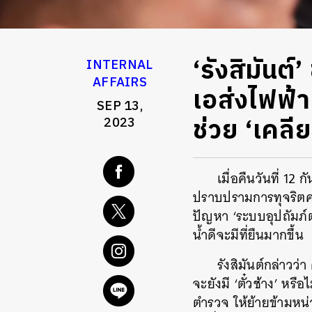
‘รังสิมันต
INTERNAL
AFFAIRS
เอส่งไฟฟ้า
SEP 13,
ช่วย ‘เคลีย
2023
เมื่อคืนวันที่ 1
ปราบปรามการทุจริตคอ
ปัญหา ‘ระบบอุปถัมภ์
น้ำดีจะมีที่ยืนมากขึ้น
รังสิมันต์กล่าวว
จะยังมี ‘ตั๋วช้าง’ หร
ตำรวจ ให้ย้ายข้ามหน