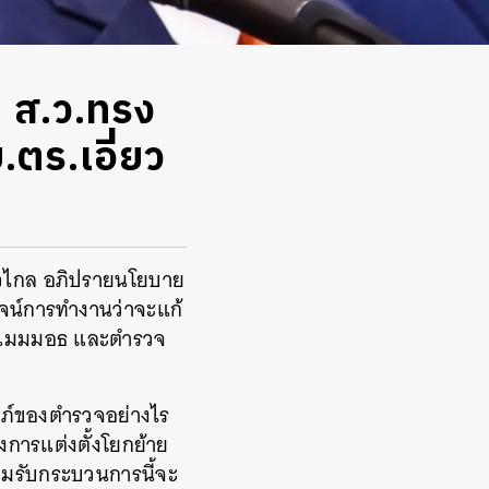
ย ส.ว.ทรง
.ตร.เอี่ยว
ก้าวไกล อภิปรายนโยบาย
ูจน์การทำงานว่าจะแก้
ั๋วแมมมอธ และตำรวจ
ถัมภ์ของตำรวจอย่างไร
ซงการแต่งตั้งโยกย้าย
อมรับกระบวนการนี้จะ