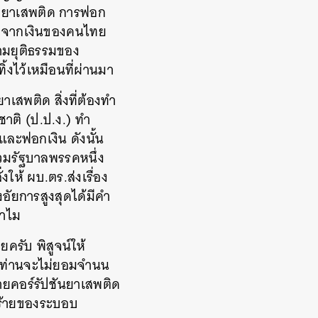
ั้งยาเสพติด การฟอก
บมาจากเงินของคนไทย
วามยุติธรรมของ
ิ้งไว้เหมือนที่ผ่านมา
เสพติด สิ่งที่ต้องทำ
าติ (ป.ป.ง.) ทำ
และฟอกเงิน ดังนั้น
่วมรัฐบาลพรรคหนึ่ง
ให้ ผบ.ตร.ส่งเรื่อง
อัยการสูงสุดได้มีคำ
ทำไม
ครับ พิสูจน์ให้
่าท่านจะไม่ยอมจำนน
่ายคอร์รัปชันยาเสพติด
ร้ายของระบอบ