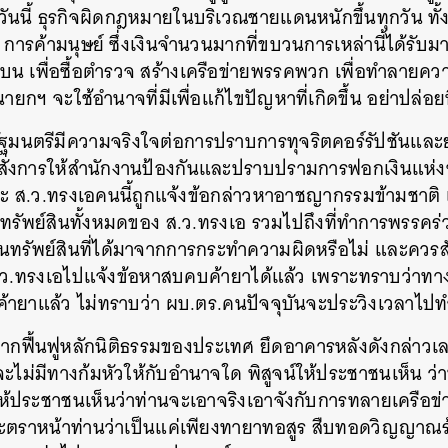
วันนี้ ธุรกิจผิดกฎหมายในบริเวณชายแดนหนักขึ้นทุกวัน ท
 การค้ามนุษย์ ซึ่งเงินจำนวนมากที่ขบวนการเหล่านี้ได้รั
ินบน เพื่อซื้อตำรวจ สร้างเครือข่ายพรรคพวก เพื่อทำลายค
ายกฯ จะใช้อำนาจที่มีเพื่อแก้ไขปัญหาที่เกิดขึ้น อย่าปล่อยท
รัฐมนตรีมีความจริงใจต่อการปราบการทุจริตคอร์รัปชันและยา
สั่งการให้สำนักงานป้องกันและปราบปรามการฟอกเงินแห่งช
าะ ส.ว.ทรงเอคนนี้ถูกแจ้งข้อกล่าวหาอาชญากรรมข้ามชาติ 
ดทรัพย์สินทั้งหมดของ ส.ว.ทรงเอ รวมไปถึงที่ทำการพรรคร
นทรัพย์สินที่ได้มาจากการกระทำความผิดหรือไม่ และควรสั่ง
ส.ว.ทรงเอไปแจ้งข้อหาสบคบค้ายาได้แล้ว เพราะทราบว่าทาง
บค้ายาแล้ว ไม่ทราบว่า ผบ.ตร.คนปัจจุบันจะประวิงเวลาไป
อยากฟื้นฟูหลักนิติธรรมของประเทศ ยึดอาคารหลังดังกล่าวเลย
จะไม่มีทางก้มหัวให้กับอำนาจใด พิสูจน์ให้ประชาชนเห็น ว
จน์ให้ประชาชนเห็นว่าท่านจะเอาจริงเอาจังกับการทลายเครือข
ะตราหน้าท่านว่าเป็นแค่เพียงทายาทอสูร สืบทอดวิญญาณ