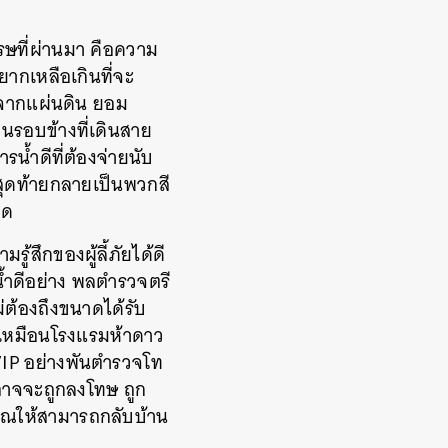
ษที่ผ่านมา คือความ
ยากเหลือเกินที่จะ
ับจากแผ่นดิน ยอม
อนรอบข้างที่เดินสาย
รน้ำดีที่ต้องจ่ายนับ
สุดท้ายกลายเป็นพวกสี
ืด
้สึกของผู้ลี้ภัยได้ดี
จน้ำดีอย่าง พลตำรวจตรี
่ต้องถึงขนาดได้รับ
พเหมือนโรงแรมห้าดาว
VIP อย่างพันตำรวจโท
ก็อาจจะถูกลงโทษ ถูก
วีณให้สามารถกลับบ้าน