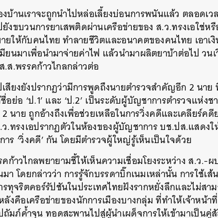
บ้านเราจะถูกนำไปหล่อเลี้ยงบ่อนการพนันแล้ว ตลอดเวลา
SHARE
TWEET
LINE
EMAIL
ยังขบวนการยาเสพติดผ่านเครือข่ายของ ส.ว.ทรงเอใช่หรื
บมาขายให้กับคนไทย ทำลายชีวิตและอนาคตของคนไทย เอาเง
มียนมาเพื่อนำมาจ่ายค่าไฟ แล้วนำมาผลิตยาบ้าต่อไป วนเว
้น” ส.ส.พรรคก้าวไกลกล่าวต่อ
เสียงยังปรากฏว่ามีการพูดถึงนายตำรวจสำคัญอีก 2 นาย ที่เป
ช้ชื่อย่อ ‘ป.1’ และ ‘ป.2’ เป็นระดับผู้บัญชาการตำรวจแห่งชาติ
 2 นาย ถูกอ้างถึงเพื่อช่วยเหลือในการวิ่งคดีและเคลียร์คด
.ว.ทรงเอปรากฏตัวในห้องของผู้บัญชาการ บช.ปส.แสดงให้เห็
าร ‘วิ่งคดี’ กัน โดยมีตำรวจผู้ใหญ่รู้เห็นเป็นใจด้วย
รรคก้าวไกลพยายามชี้ให้เห็นความเชื่อมโยงระหว่าง ส.ว.-ผบ
 โดยกล่าวว่า การรู้จักบรรดาบิ๊กเนมเหล่านั้น การใช้เส้นส
ารทุจริตคอร์รัปชันในประเทศไทยฝังรากหยั่งลึกและไม่สา
งหลังคือเครือข่ายของนักการเมืองบางกลุ่ม ที่ทำให้เจ้าหน้าที
ปถัมภ์ค้ำจุน ทอดสะพานไปสู่ผู้นำเผด็จการให้เข้ามาเป็นคู