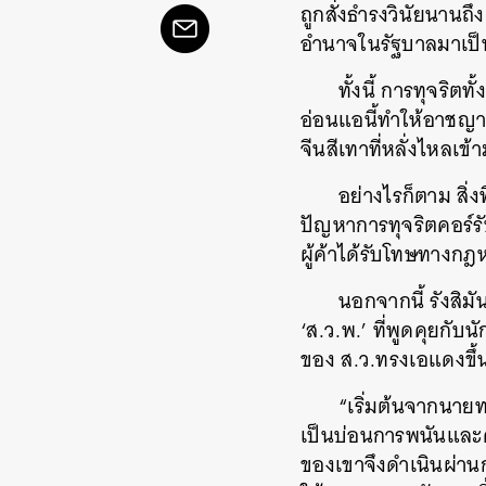
ถูกสั่งธำรงวินัยนานถึ
อำนาจในรัฐบาลมาเป
ทั้งนี้ การทุจร
อ่อนแอนี้ทำให้อาชญา
จีนสีเทาที่หลั่งไหลเ
อย่างไรก็ตาม สิ่
ปัญหาการทุจริตคอร์ร
ผู้ค้าได้รับโทษทางกฎ
นอกจากนี้ รังสิม
‘ส.ว.พ.’ ที่พูดคุยกับน
ของ ส.ว.ทรงเอแดงขึ้
“เริ่มต้นจากนายท
เป็นบ่อนการพนันและดำ
ของเขาจึงดำเนินผ่านกา