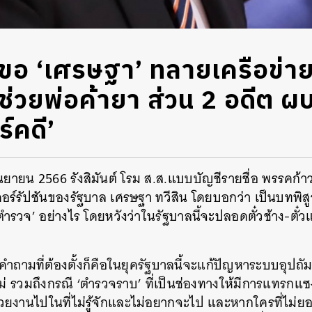
์’ ขอ ‘เศรษฐา’ ทลายเครือข่า
ช่วยพ่อค้ายา ส่วน 2 อดีต ผบ
ร์คดี’
2 กันยายน 2566 รังสิมันต์ โรม ส.ส.แบบบัญชีรายชื่อ พรรค
ร์รัปชันของรัฐบาล เศรษฐา ทวีสิน โดยบอกว่า เป็นบทพิส
ตำรวจ’ อย่างไร โดยหวังว่าในรัฐบาลนี้จะปลอดตั๋วช้าง-ต
่า คำถามที่ต้องตั้งก็คือในยุครัฐบาลนี้จะแก้ปัญหาระบบอุป
ือไม่ รวมถึงกรณี ‘ตำรวจราบ’ ที่เป็นช่องทางให้มีการแทรกแ
่วยงานไปในที่ไม่รู้จักและไม่อยากจะไป และหากใครที่ไม่ย