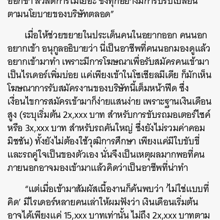
ออกช้า สวัสดิการไม่เยอะ ซึ่งทุกอย่างมีการปรับเปลี่ยน
ตามนโยบายของบริษัทตลอด”
เมื่อให้ช่วยขยายในประเด็นคนในอยากออก คนนอก
อยากเข้า อนุกูลอธิบายว่า นี่เป็นอาชีพที่คนนอกมองดูแล้ว
อยากเข้ามาทำ เพราะมีการโฆษณาเพื่อรับสมัครคนเข้ามา
เป็นไรเดอร์เพิ่มบ่อย แค่เพียงเข้าในโซเชียลมีเดีย ก็มักเห็น
โฆษณาการรับสมัครงานของบริษัทนี้เต็มหน้าฟีด ซึ่ง
เงื่อนไขการสมัครเข้ามาก็ง่ายแสนง่าย เพราะฐานเงินเดือน
สูง (ระบุเริ่มต้น 2x,xxx บาท สำหรับการขับรถมอเตอร์ไซค์
หรือ 3x,xxx บาท สำหรับรถคันใหญ่ ซึ่งยังไม่รวมค่าคอม
มิชชัน) ทั้งยังไม่ต้องใช้วุฒิการศึกษา เพียงแค่มีใบขับขี่
และรถคู่ใจเป็นของตัวเอง นั่นจึงเป็นเหตุผลมากพอที่คน
ภายนอกอาจมองเข้ามาแล้วคิดว่าเป็นอาชีพที่น่าทำ
“แต่เมื่อเข้ามาสัมผัสเนื้องานก็ค้นพบว่า ‘ไม่ใช่แบบที่
คิด’ มีไรเดอร์หลายคนเล่าให้ผมฟังว่า เงินเดือนเริ่มต้น
อาจได้เพียงแค่ 15,xxx บาทเท่านั้น ไม่ถึง 2x,xxx บาทตาม