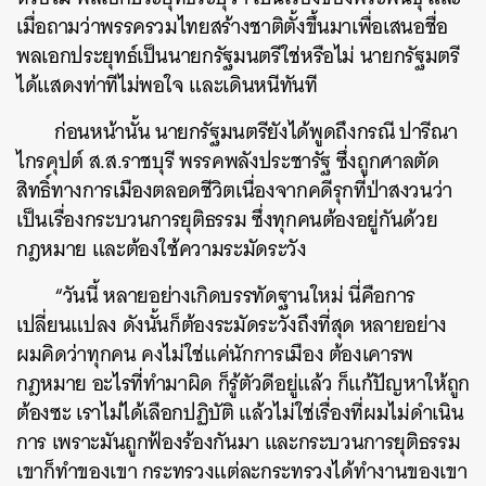
เมื่อถามว่าพรรครวมไทยสร้างชาติตั้งขึ้นมาเพื่อเสนอชื่อ
พลเอกประยุทธ์เป็นนายกรัฐมนตรีใช่หรือไม่ นายกรัฐมตรี
ได้แสดงท่าทีไม่พอใจ และเดินหนีทันที
ก่อนหน้านั้น นายกรัฐมนตรียังได้พูดถึงกรณี ปารีณา
ไกรคุปต์ ส.ส.ราชบุรี พรรคพลังประชารัฐ ซึ่งถูกศาลตัด
สิทธิ์ทางการเมืองตลอดชีวิตเนื่องจากคดีรุกที่ป่าสงวนว่า
เป็นเรื่องกระบวนการยุติธรรม ซึ่งทุกคนต้องอยู่กันด้วย
กฎหมาย และต้องใช้ความระมัดระวัง
ค้นหา
“วันนี้ หลายอย่างเกิดบรรทัดฐานใหม่ นี่คือการ
SHARE
TWEET
LINE
EMAIL
เปลี่ยนแปลง ดังนั้นก็ต้องระมัดระวังถึงที่สุด หลายอย่าง
ผมคิดว่าทุกคน คงไม่ใช่แค่นักการเมือง ต้องเคารพ
กฎหมาย อะไรที่ทำมาผิด ก็รู้ตัวดีอยู่แล้ว ก็แก้ปัญหาให้ถูก
ต้องซะ เราไม่ได้เลือกปฏิบัติ แล้วไม่ใช่เรื่องที่ผมไม่ดำเนิน
การ เพราะมันถูกฟ้องร้องกันมา และกระบวนการยุติธรรม
เขาก็ทำของเขา กระทรวงแต่ละกระทรวงได้ทำงานของเขา