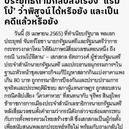
ประยุทธ์ถามกลับสื่อเรื่อง ‘แรม
โบ้’ ว่าพิสูจน์ได้หรือยัง และเป็น
คดีแล้วหรือยัง
วันนี้ (8 เมษายน 2565) ที่ทำเนียบรัฐบาล พลเอก
ประยุทธ์ จันทร์โอชา นายกรัฐมนตรีและรัฐมนตรีว่าการ
กระทรวงกลาโหม ให้สัมภาษณ์สื่อมวลชนตอนหนึ่ง ถึง
กรณี ‘แรมโบ้อีสาน’ – เสกสกล อัตถาวงศ์ ผู้ช่วยรัฐมนตรี
ประจำสำนักนายกรัฐมนตรี และประธานอนุกรรมการฯใน
ฐานะหัวหน้าชุดเฉพาะกิจแก้ปัญหาสลากกินแบ่งราคาแพง
เกิน 80 บาท ถูกกรรมาธิการป้องกันและปราบปรามการ
ทุจริตและประพฤติมิชอบ สภาผู้แทนราษฎร ถูกสอบสวน
กรณีคลิปเสียง ‘โควตาหวย’ ที่สนทนากับ จุรีพร สินธุไพร
ข้าราชการการเมืองประจำสำนักเลขาธิการนายกรัฐมนตรี
หลังสื่อมวลชนตั้งคำถามว่ากรณีดังกล่าวจะส่งผลกระทบ
กับการตั้งพรรครวมไทยสร้างชาติ ซึ่งเสกสกลเป็นผู้ก่อตั้ง
เพื่อสนับสนุนพลเอกประยุทธ์หรือไม่ พร้อมกับถามกลับไป