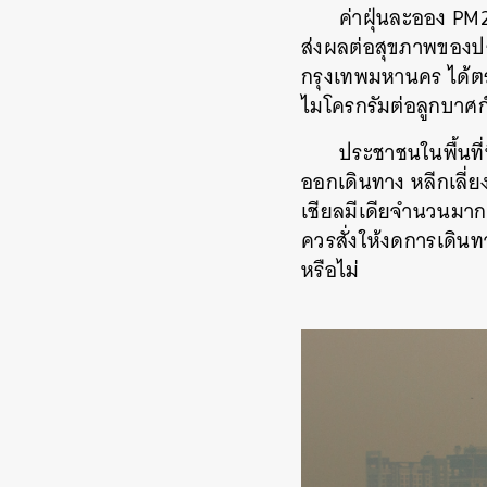
ค่าฝุ่นละออง PM
ส่งผลต่อสุขภาพของปร
กรุงเทพมหานคร ได้ตรว
ไมโครกรัมต่อลูกบาศก์เ
ประชาชนในพื้นที่ท
ออกเดินทาง หลีกเลี่
เชียลมีเดียจำนวนมากเ
ควรสั่งให้งดการเดิ
หรือไม่