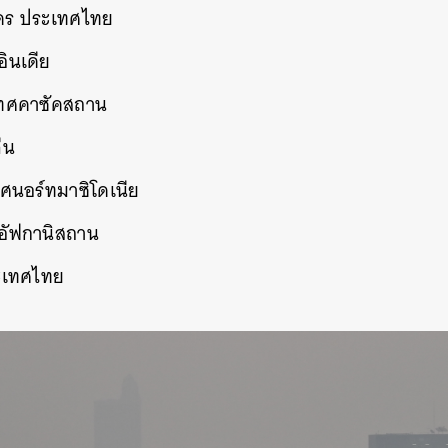
คร ประเทศไทย
ินเดีย
เทศคาซัคสถาน
ีน
ทศนอร์ทมาซิโดเนีย
อัฟกานิสถาน
ระเทศไทย