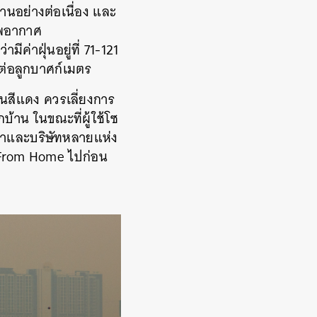
นอย่างต่อเนื่อง และ
าพอากาศ
ค่าฝุ่นอยู่ที่ 71-121
มต่อลูกบาศก์เมตร
ุ่นสีแดง ควรเลี่ยงการ
าน ในขณะที่ผู้ใช้โซ
ึกษาและบริษัทหลายแห่ง
 From Home ไปก่อน