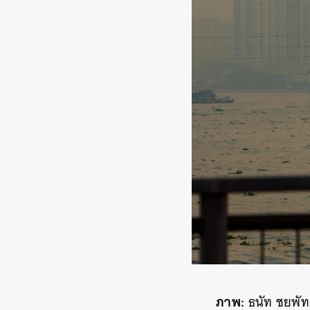
ภาพ:
ธนัท ชยพัท