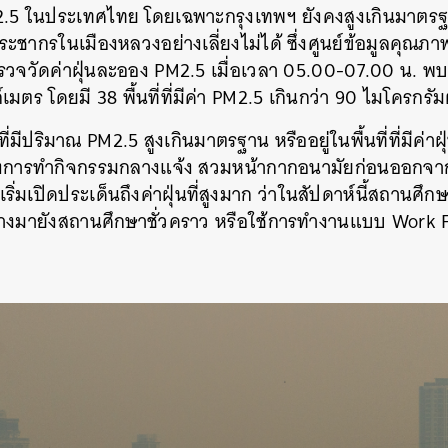
2.5 ในประเทศไทย โดยเฉพาะกรุงเทพฯ ยังคงสูงเกินมาตรฐา
SHARE
TWEET
LINE
EMAIL
ะชากรในเมืองหลวงอย่างเลี่ยงไม่ได้ ซึ่งศูนย์ข้อมูลคุณภ
จวัดค่าฝุ่นละออง PM2.5 เมื่อเวลา 05.00-07.00 น. พบว่ามี
มตร โดยมี 38 พื้นที่ที่มีค่า PM2.5 เกินกว่า 90 ไมโครกรั
ี่มีปริมาณ PM2.5 สูงเกินมาตรฐาน หรืออยู่ในพื้นที่ที่มีค่าฝ
ยงการทำกิจกรรมกลางแจ้ง สวมหน้ากากอนามัยก่อนออกจากบ้
ริ่มเปิดประเด็นถึงค่าฝุ่นที่สูงมาก ว่าในสัปดาห์นี้สถานศ
นทางมายังสถานศึกษาชั่วคราว หรือใช้การทำงานแบบ Work