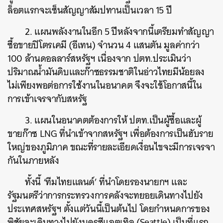
ค้นหา
ล็อตแรกจะเซ็นสัญญาสัมปทานเป็นเวลา 15 ปี
SHARE
TWEET
LINE
EMAIL
2. แผนพลังงานในอีก 5 ปีหลังจากนี้เตรียมทำสัญญา
ซื้อขายปิโตรเคมี (อีเทน) จำนวน 4 แสนตัน มูลค่ากว่า
100 ล้านดอลลาร์สหรัฐฯ เนื่องจาก ปตท.ประเมินว่า
ปริมาณน้ำมันดิบและก๊าซธรรมชาติในอ่าวไทยมีน้อยลง
ไม่เพียงพอต่อการใช้งานในอนาคต จึงจะใช้โอกาสนี้ใน
การเข้าเจรจากับสหรัฐ
3. แผนในอนาคตต้องการให้ ปตท.เป็นผู้ซื้อและผู้
ขายก๊าซ LNG ที่นำเข้าจากสหรัฐฯ เพื่อต้องการเป็นฮับราย
ใหญ่ของภูมิภาค ขณะที่รายละเอียดเงื่อนไขจะมีการเจรจา
กันในภายหลัง
ทั้งนี้ ‘ทีมไทยแลนด์’ ที่นำโดยรองนายกฯ และ
รัฐมนตรีว่าการกระทรวงการคลังจะทยอยเดินทางไปยัง
ประเทศสหรัฐฯ ตั้งแต่วันนี้เป็นต้นไป โดยกำหนดการของ
พิชัยจะเดินทางไปยังนครซีแอตเทิล (Seattle) เป็นที่แรก