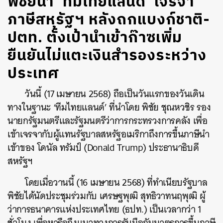
พิชัยนำ ‘ทีมไทยแลนด์’ เจรจา
ภาษีสหรัฐฯ หลังถกแบงก์ชาติ-
ปตท. ตั้งเป้านำเข้าก๊าซเพิ่ม
ยืนยันไม่แตะเงินสำรองระหว่าง
ประเทศ
วันนี้ (17 เมษายน 2568) ถือเป็นวันแรกของวันเดิน
ทางในฐานะ ‘ทีมไทยแลนด์’ ที่นำโดย พิชัย ชุณหวชิร รอง
นายกรัฐมนตรีและรัฐมนตรีว่าการกระทรวงการคลัง เพื่อ
เข้าเจรจากับผู้แทนรัฐบาลสหรัฐอเมริกาถึงการขึ้นภาษีนำ
เข้าของ โดนัล ทรัมป์ (Donald Trump) ประธานาธิบดี
สหรัฐฯ
โดยเมื่อวานนี้ (16 เมษายน 2568) ที่ทำเนียบรัฐบาล
พิชัยได้นัดประชุมร่วมกับ เศรษฐพุฒิ สุทธิวาทนฤพุฒิ ผู้
ว่าการธนาคารแห่งประเทศไทย (ธปท.) เป็นเวลากว่า 1
ชั่วโมง เพื่อหารือถึงแนวทางการรับมือกับมาตรการขึ้นภาษี