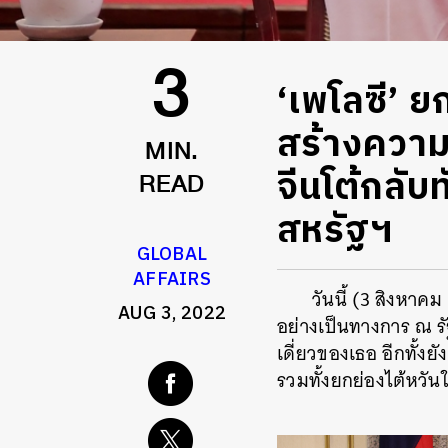
‘เพโลซี’ ยก
3
สร้างความส
MIN.
จีนโต้กลับ
READ
สหรัฐฯ​
GLOBAL
AFFAIRS
วันนี้ (3 สิงหา
AUG 3, 2022
อย่างเป็นทางการ ณ รั
เดี่ยวของเธอ อีกทั้ง
รวมทั้งยกย่องไต้หวัน