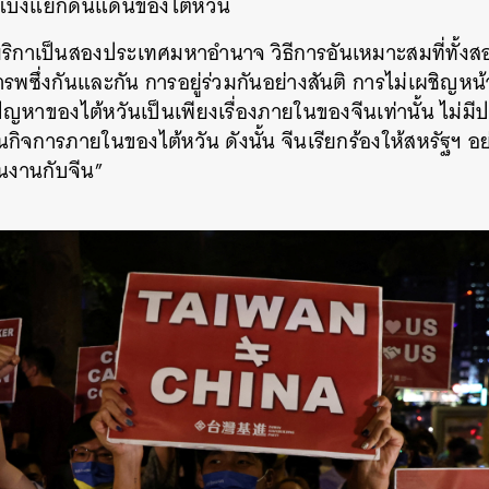
แบ่งแยกดินแดนของไต้หวัน
ริกาเป็นสองประเทศมหาอำนาจ วิธีการอันเหมาะสมที่ทั้งส
รพซึ่งกันและกัน การอยู่ร่วมกันอย่างสันติ การไม่เผชิญห
ญหาของไต้หวันเป็นเพียงเรื่องภายในของจีนเท่านั้น ไม่มีป
ในกิจการภายในของไต้หวัน ดังนั้น จีนเรียกร้องให้สหรัฐฯ อ
ล่นงานกับจีน”