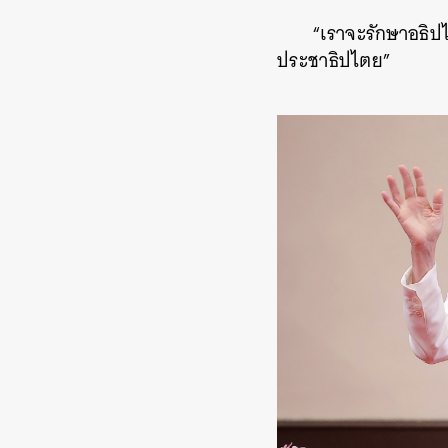
“เราจะรักษาอธิป
ประชาธิปไตย”