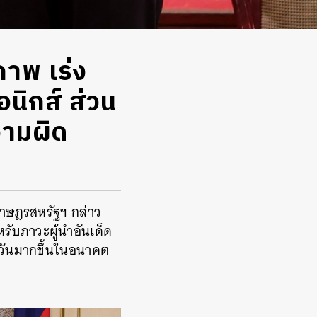
ภาพ เร่ง
นิกส์ ส่วน
ความผิด
ราษฎรสหรัฐฯ กล่าว
รับภาวะผู้นำอันเด็ด
้หวันมากขึ้นในอนาคต