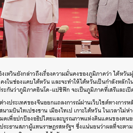
ิงเหวินยังกล่าวถึงเรื่องความมั่นคงของภูมิภาคว่า ไต้หวันมุ่
คงในช่องแคบไต้หวัน และจะทำให้ไต้หวันเป็นกำลังหลักใ
ประกันว่าภูมิภาคอินโด-แปซิฟิก จะเป็นภูมิภาคที่เสรีและเป
ต่างประเทศของจีนออกแถลงการณ์ผ่านเว็บไซต์ทางการหล
นามบินไทเปซงซาน เมืองไทเป เกาะไต้หวัน ในเวลาไม่ห่างก
งหมดเพื่อปกป้องอธิปไตยและบูรณภาพแห่งดินแดนของตนอย่า
ประธานสภาผู้แทนราษฎรสหรัฐฯ ซึ่งแน่นอนว่าผลที่จะตา