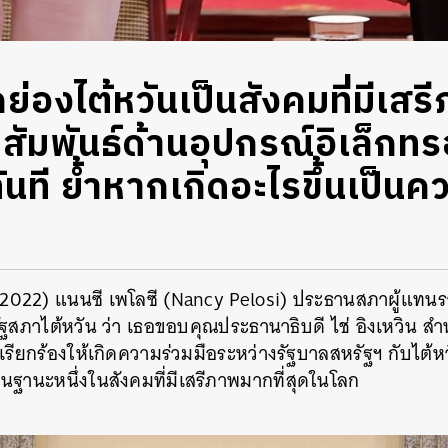
ย่องไต้หวันเป็นสังคมที่มีเสรี
ัมพันธ์ด้านอุปกรณ์อิเล็กทรอ
ทันที ย้ำหากเกิดอะไรขึ้นเป็น
คม 2022) แนนซี เพโลซี (Nancy Pelosi) ประธานสภาผู้แทน
ฐสภาไต้หวัน ว่า เธอขอบคุณประธานาธิบดี ไช่ อิงเหวิน สำห
ยังเรียกร้องให้เกิดความร่วมมือระหว่างรัฐบาลสหรัฐฯ กับไต
ในฐานะหนึ่งในสังคมที่มีเสรีภาพมากที่สุดในโลก