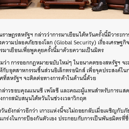
าษฎรสหรัฐฯ กล่าวว่าการมาเยือนไต้หวันครั้งนี้มีวาระการ
่องความปลอดภัยของโลก (Global Security) เรื่องเศรษฐกิจ
าเยือนเพื่อพูดคุยครั้งนี้มาด้วยความเป็นมิตร
สริมว่า การออกกฎหมายฉบับใหม่ๆ ในอนาคตของสหรัฐฯ จะมุ่
้กับอุตสาหกรรมชิ้นส่วนอิเล็กทรอนิกส์ เพื่อจุดประสงค์ใน
ทศที่สหรัฐฯ จะติดต่อทางการค้าในด้านนี้ด้วย
ิน กล่าวขอบคุณแนนซี เพโลซี และคณะผู้แทนสำหรับการแส
สดงการสนับสนุนไต้หวันในช่วงเวลาวิกฤต
วันยังกล่าวอีกว่า เกาะแห่งนี้จะไม่ถอยกลับเมื่อเผชิญกั
ร่งในการป้องกันตัวเอง ประกอบกับการเป็นพันธมิตรที่ซื่
นหา