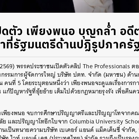
ดตัว เพียงพนอ บุญกล่ำ อดีต
่าที่รัฐมนตรีด้านปฏิรูปภาครั
 2569) พรรคประชาชนเปิดตัวคลิป The Professionals ตอนท
กรรมการผู้จัดการใหญ่ บริษัท ปตท. จำกัด (มหาชน) ด้า
 คนที่ 5 โดยระบุตอนหนึ่งว่า เพียงพนอจะดูแลเรื่องการกา
 แก้ปัญหารัฐที่อุ้ยอ้าย เต็มไปด้วยกฎหมายรุงรัง เพื่อคืนคว
องเพียงพนอ จบการศึกษาปริญญาตรีและปริญญาโทจากคณะ
ลัย และปริญญาโทอีกใบจาก Columbia University Schoo
านเป็นทนายความบริษัท เบเคอร์ แอนด์ แม็คเค็นซี่ จำกั
ิษัท ไวท์ แอนด์ เคส (ประเทศไทย) จำกัด รวมถึงเป็นรองก