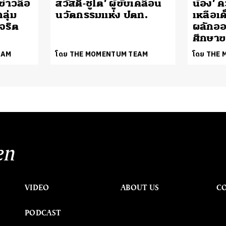
ข่าวลือ
สวัสดิ์-ชูโต’ ผู้ขับเคลื่อน
น้อง’
ลุ่ม
นวัตกรรมแห่ง ปตท.
เหลือเ
จริต
ผลักอ
ศึกษาข
EAM
โดย THE MOMENTUM TEAM
โดย THE
en
VIDEO
ABOUT US
C
PODCAST