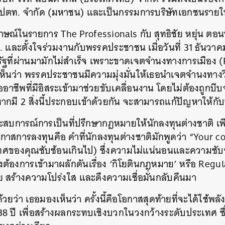
 ปตท. จำกัด (มหาชน) และเป็นกรรมการบริษัทเอกชนรายใ
ษณ์ในรายการ The Professionals กับ สุทธิชัย หยุ่น ตอนหน
 และตั้งใจร่วมงานกับพรรคประชาชน เมื่อวันที่ 31 ธันวาค
รัฐที่ผ่านมามักไม่สำเร็จ เพราะขาดเจตจำนงทางการเมือง (Po
มเห็นว่า พรรคประชาชนมีความมุ่งมั่นให้เธอนำเจตจำนงทางว
ออาชีพที่มีอิสระเข้ามาช่วยขับเคลื่อนงาน โดยไม่ต้องถูกบ
งหากมี 2 สิ่งนี้ประกอบเข้าด้วยกัน จะสามารถแก้ปัญหาให้กั
สบการณ์การเป็นที่ปรึกษากฎหมายให้นักลงทุนต่างชาติ เ
อกาสการลงทุนคือ คำที่นักลงทุนต่างชาติมักพูดว่า “Your c
ทศของคุณซับซ้อนเกินไป) ซึ่งความไม่แน่นอนและความซ
งต้องการเข้ามาผลักดันเรื่อง ‘กิโยตินกฎหมาย’ หรือ Regula
ัย สร้างความโปร่งใส และดึงความเชื่อมั่นกลับคืนมา
นหา
SHARE
TWEET
LINE
EMAIL
้วยว่า เธอมองเห็นว่า ครั้งนี้คือโอกาสสุดท้ายที่จะได้ใช้พ
8 ปี เพื่อสร้างผลกระทบเชิงบวกในวงกว้างระดับประเทศ ซึ่งเ