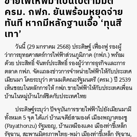
ขายไฟให้พม่าเป็นไปตามมติ
ครม. กฟภ. ยันพร้อมหยุดจ่าย
ทันที หากมีหลักฐานเอื้อ ‘ทุนสี
เทา’
วันนี้ (29 มกราคม 2568) ประดิษฐ์ เฟื่องฟู รองผู้
ว่าการยุทธศาสตร์การไฟฟ้าส่วนภูมิภาค (กฟภ.) พร้อม
ด้วย ประสิทธิ์ จันทร์ประสิทธิ์ รองผู้ว่าการธุรกิจและการ
ตลาด กฟภ. จัดแถลงข่าวการจำหน่ายไฟฟ้าให้กับประเทศ
เมียนมา โดยระบุว่า ตามมติคณะรัฐมนตรี (ครม.) ปี 2539
เห็นชอบในหลักการให้ กฟภ.ขายไฟฟ้าให้กับประเทศเพื่อน
บ้านในหมู่บ้านใกล้ชิดกับประเทศไทย
ประดิษฐ์ระบุว่า ปัจจุบันการขายไฟฟ้าไปยังเมียนมามี
ทั้งหมด 5 จุด ได้แก่ บ้านเจดีย์สามองค์ เมืองพญาตองซู
(Payathonzu) รัฐมอญ, บ้านเหมืองแดง เมืองท่าขี้เหล็ก
รัฐฉาน, สะพานมิตรภาพไทย-พม่า เมืองท่าขี้เหล็ก รัฐฉาน,