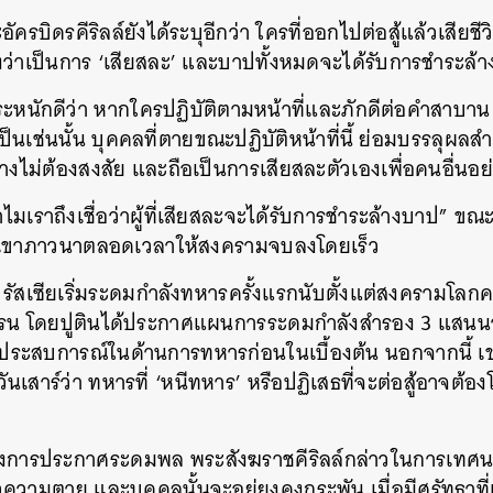
ัครบิดรคีริลล์ยังได้ระบุอีกว่า ใครที่ออกไปต่อสู้แล้วเสี
ว่าเป็นการ ‘เสียสละ’ และบาปทั้งหมดจะได้รับการชำระล้า
หนักดีว่า หากใครปฏิบัติตามหน้าที่และภักดีต่อคำสาบาน ท
ป็นเช่นนั้น บุคคลที่ตายขณะปฏิบัติหน้าที่นี้ ย่อมบรรลุผลสำ
่างไม่ต้องสงสัย และถือเป็นการเสียสละตัวเองเพื่อคนอื่นอย
ทำไมเราถึงเชื่อว่าผู้ที่เสียสละจะได้รับการชำระล้างบาป” ข
ว่า เขาภาวนาตลอดเวลาให้สงครามจบลงโดยเร็ว
้ว รัสเซียเริ่มระดมกำลังทหารครั้งแรกนับตั้งแต่สงครามโลกครั
เครน โดยปูตินได้ประกาศแผนการระดมกำลังสำรอง 3 แสนนา
่มีประสบการณ์ในด้านการทหารก่อนในเบื้องต้น นอกจากนี้ 
นเสาร์ว่า ทหารที่ ‘หนีทหาร’ หรือปฏิเสธที่จะต่อสู้อาจต้อง
หลังการประกาศระดมพล พระสังฆราชคีริลล์กล่าวในการเทศนาว
ลัวความตาย และบุคคลนั้นจะอยู่ยงคงกระพัน เมื่อมีศรัทธาที