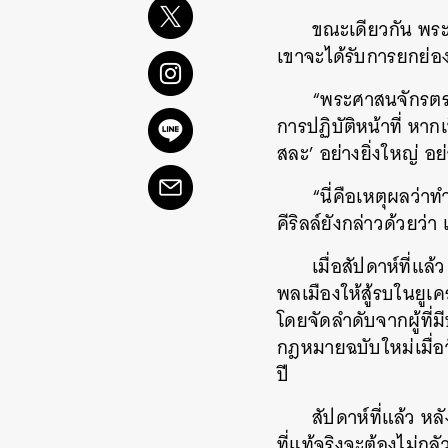
ขณะเดียวกัน พระอ
เขาจะได้รับการยกย่อง
“พระศาสนจักรตระ
การปฏิบัติหน้าที่ หากเ
สละ’ อย่างยิ่งใหญ่ อย
“นี่คือเหตุผลว่า
คีริลล์ยังกล่าวด้วย
เมื่อสัปดาห์ที่แล
พลเมืองให้สู้รบในยู
โดยจัดลำดับจากผู้ที
กฎหมายฉบับใหม่เมื่อวั
ปี
สัปดาห์ที่แล้ว 
ที่แท้จริงจะต้องไม่ก