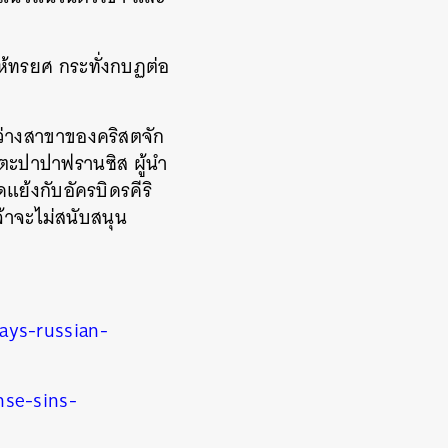
้ทรยศ กระทั่งกบฏต่อ
ว่างสาขาของคริสตจัก
ันตะปาปาฟรานซิส ผู้นำ
ย้งกับอัครบิดรคีริ
จ้าจะไม่สนับสนุน
ays-russian-
nse-sins-