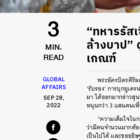
“ทหารรัสเ
3
ล้างบาป” 
MIN.
เกณฑ์
READ
GLOBAL
พระอัครบิดรคีริลล
AFFAIRS
‘รับรอง’ การบุกยูเครน
มา ได้ออกมากล่าวสุน
SEP 28,
หนุนกว่า 3 แสนคนเพื
2022
“ความเต็มใจในการ
ว่ามีคนจำนวนมากต้องต
เป็นไปได้ และขออธิษฐ