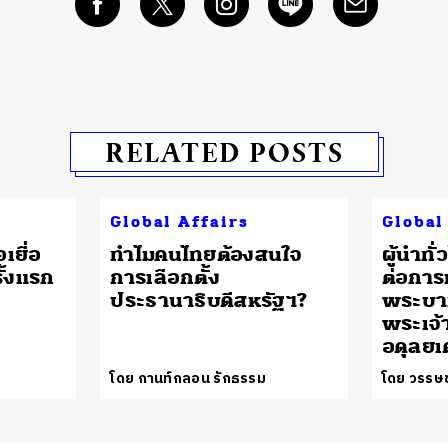
RELATED POSTS
Global Affairs
Global
เยื่อ
ทำไมคนไทยต้องสนใจ
ผู้นำทั
ั้งแรก
การเลือกตั้ง
ต่อกา
ประธานาธิบดีสหรัฐฯ?
พระบา
พระเจ้า
อดุลยเ
โดย กานท์กลอน รักธรรม
โดย วรรษช