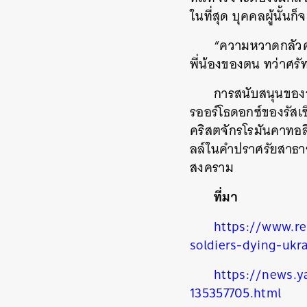
ในที่สุด บุคคลผู้นั้น
ค้
“ความหวาดกลัวค
พี่น้องของตน ทว่าศร
การสนับสนุนของอ
รออร์โธดอกซ์ของรัสเซ
คริสตจักรโรมันคาทอล
ลล์ในคำปราศรัยสาธารณ
สงคราม
ที่มา
https://www.re
soldiers-dying-ukr
https://news.y
135357705.html