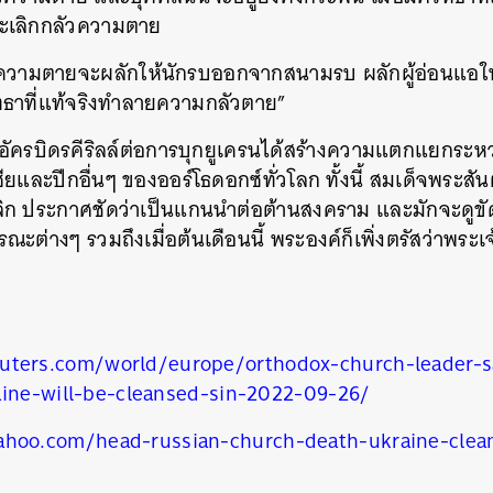
ก็จะเลิกกลัวความตาย
นหา
วามตายจะผลักให้นักรบออกจากสนามรบ ผลักผู้อ่อนแอให
SHARE
TWEET
LINE
EMAIL
ัทธาที่แท้จริงทำลายความกลัวตาย”
ัครบิดรคีริลล์ต่อการบุกยูเครนได้สร้างความแตกแยกระห
ียและปีกอื่นๆ ของออร์โธดอกซ์ทั่วโลก ทั้งนี้ สมเด็จพระส
ิก ประกาศชัดว่าเป็นแกนนำต่อต้านสงคราม และมักจะดูขัดแ
ะต่างๆ รวมถึงเมื่อต้นเดือนนี้ พระองค์ก็เพิ่งตรัสว่าพระเ
uters.com/world/europe/orthodox-church-leader-s
aine-will-be-cleansed-sin-2022-09-26/
ahoo.com/head-russian-church-death-ukraine-clea