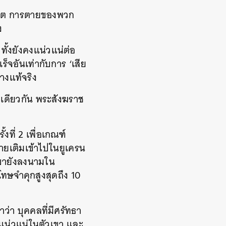
ยชีวิต การตายของพวก
ง
ั้งยังคงแน่วแน่ต่อ
เร็จอันเท่ากับการ ‘เสีย
่างแท้จริง
ณะเดียวกัน พระสังฆราช
้งที่ 2 เพื่อเกณฑ์
ยเติมเข้าไปในยูเครน
เขายังลงนามใน
โทษจำคุกสูงสุดถึง 10
่า บุคคลที่มีศรัทธา
่แน่วแน่ในตัวเขา และ