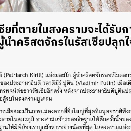
ซียที่ตายในสงครามจะได้รับ
ผู้นำคริสตจักรในรัสเซียปลุก
์ (Patriarch Kirill) แห่งมอสโก ผู้นำคริสตจักรออร์โธดอกซ์ใน
ของประธานาธิบดี วลาดีมีร์ ปูติน (Vladimir Putin) เมื่อเด
ทรพจน์ต่อชาวรัสเซียอีกครั้ง หลังจากประธานาธิบดีปูต
่อสู้รบในสงครามยูเครน
เสียสละเป็นการแสดงออกที่ยิ่งใหญ่ที่สุดที่มนุษยชาติพึงกระ
ายในสมรภูมิ ทางศาสนจักรขออธิษฐานให้ศึกครั้งนี้จบลงโดย
านให้มีพี่น้องเราถูกสังหารอย่างน้อยที่สุด ในสงครามแห่ง