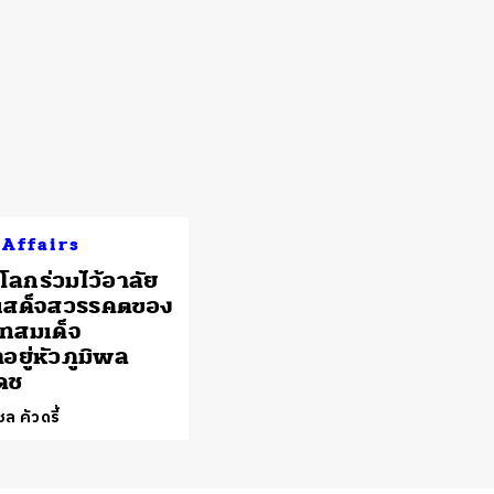
 Affairs
่วโลกร่วมไว้อาลัย
รเสด็จสวรรคตของ
ทสมเด็จ
อยู่หัวภูมิพล
ดช
ล คัวดรี้