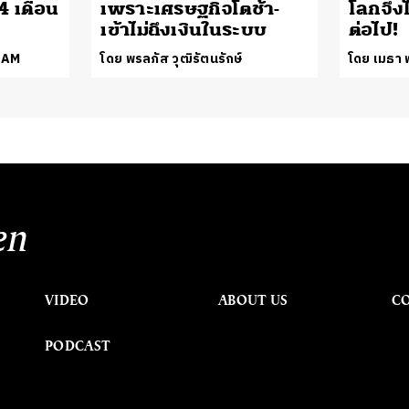
4 เดือน
เพราะเศรษฐกิจโตช้า-
โลกจึงไ
เข้าไม่ถึงเงินในระบบ
ต่อไป!
EAM
โดย พรลภัส วุฒิรัตนรักษ์
โดย เมธา พ
en
VIDEO
ABOUT US
C
PODCAST