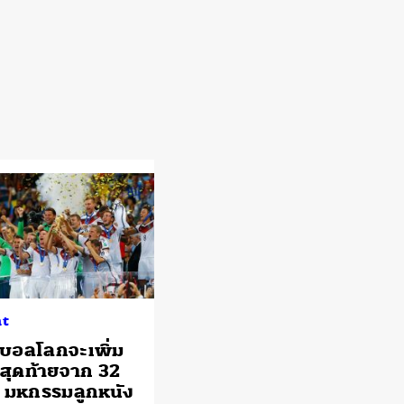
ht
ุตบอลโลกจะเพิ่ม
สุดท้ายจาก 32
8 มหกรรมลูกหนัง