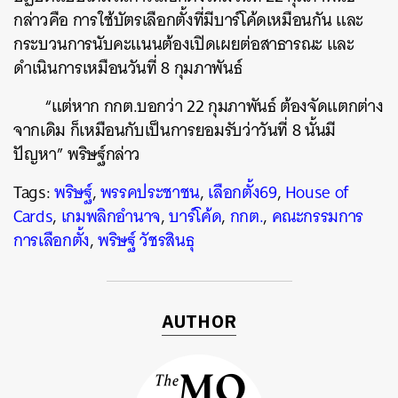
กล่าวคือ การใช้บัตรเลือกตั้งที่มีบาร์โค้ดเหมือนกัน และ
ค้นหา
กระบวนการนับคะแนนต้องเปิดเผยต่อสาธารณะ และ
SHARE
TWEET
LINE
EMAIL
ดำเนินการเหมือนวันที่ 8 กุมภาพันธ์
“แต่หาก กกต.บอกว่า 22 กุมภาพันธ์ ต้องจัดแตกต่าง
จากเดิม ก็เหมือนกับเป็นการยอมรับว่าวันที่ 8 นั้นมี
ปัญหา” พริษฐ์กล่าว
Tags:
พริษฐ์
,
พรรคประชาชน
,
เลือกตั้ง69
,
House of
Cards
,
เกมพลิกอำนาจ
,
บาร์โค้ด
,
กกต.
,
คณะกรรมการ
การเลือกตั้ง
,
พริษฐ์ วัชรสินธุ
AUTHOR