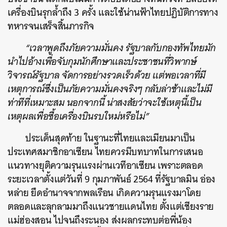
เครื่องบินรุกล้ำถึง 3 ครั้ง และใช้น่านฟ้าไทยปฏิบัติการทาง
ทหารจนเสร็จสิ้นภารกิจ
“เวลาพูดถึงภัยความมั่นคง รัฐบาลกับกองทัพไทยมัก
นำไปอ้างเพื่อจับกุมนักศึกษาและประชาชนที่วิพากษ์
วิจารณ์รัฐบาล จัดการอย่างรวดเร็วด้วย แต่พอเวลาที่มี
เหตุการณ์ซึ่งเป็นภัยความมั่นคงจริงๆ กลับล่าช้าและไม่มี
ท่าทีที่เหมาะสม นอกจากนี้ น่าสงสัยว่าจะใช้เหตุนี้เป็น
เหตุผลเพื่อซื้อเครื่องบินรบใหม่หรือไม่”
ประเด็นสุดท้าย ในฐานะที่ไทยและเมียนมาเป็น
ค้นหา
ประเทศสมาชิกอาเซียน ไทยควรมีบทบาทในการเสนอ
SHARE
TWEET
LINE
EMAIL
แนวทางยุติความรุนแรงผ่านเวทีอาเซียน เพราะตลอด
ระยะเวลาตั้งแต่วันที่ 9 กุมภาพันธ์ 2564 ที่รัฐบาลมิน อ่อง
หล่าย ยึดอำนาจจากพลเรือน เกิดความรุนแรงมาโดย
ตลอดและลุกลามมาถึงแนวชายแดนไทย ตั้งแต่เชียงราย
แม่ฮ่องสอน ไปจนถึงระนอง ส่งผลกระทบต่อพี่น้อง