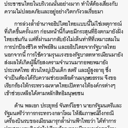
ประชาชนไทยในบริเวณนั้นอย่างมาก ทำให้ต้องเสี่ยงกับ
ความไม่ปลอดภัยและอยู่อย่างวิตกกังวลเรื่อยมา
การล่วงล้ำอำนาจอธิปไตยไทยแบบนี้ไม่ใช่เหตุการณ์
ที่เกิดขึ้นครั้งแรก ก่อนหน้านี้ก็เคยมีกระสุนที่ยิงตกมายังฝั่ง
ไทยเช่นกัน แต่ที่ผ่านมากลับยังไม่เห็นท่าทีที่เหมาะสมใน
การปกป้องชีวิต ทรัพย์สิน และอธิปไตยจากรัฐบาลไทย
นอกจากนี้ การใช้ความรุนแรงของรัฐบาลทหารเมียนมายัง
ส่งผลให้เกิดผู้ลี้ภัยสงครามจำนวนมากอพยพมายัง
ประเทศไทย ส่วนใหญ่เป็นเด็ก สตรี และผู้สูงอายุ ซึ่ง
จำเป็นต้องได้รับความช่วยเหลือด้านมนุษยธรรม จึงขอ
เรียกร้องให้กระทรวงมหาดไทยเปิดทางให้องค์กรต่างๆ
เข้าช่วยเหลือได้ตามหลักสิทธิมนุษยชน
ด้าน พลเอก ประยุทธ์ จันทร์โอชา นายกรัฐมนตรีและ
รัฐมนตรีว่าการกระทรวงกลาโหม ให้สัมภาษณ์ถึงกรณี
เครื่องบินรบของเมียนมารุกล้ำน่านฟ้าไทยว่า ได้ทำการ