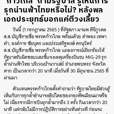
‘ก้าวไกล’ ถามรัฐบาล รู้เห็นการ
รุกน่านฟ้าไทยหรือไม่? หลังพล
เอกประยุทธ์บอกแค่ตีวงเลี้ยว
วันนี้ (1 กรกฎาคม 2565 ) ที่รัฐสภา
มานพ คีรีภูวดล
ส.ส.บัญชีรายชื่อ พรรคก้าวไกล พร้อมด้วย คำพอง เทพา
คำ, องค์การ ชัยบุตร และประเสริฐพงษ์ ศรนุวัตร์
ส.ส.บัญชีรายชื่อ พรรคก้าวไกล แถลงการณ์เรียกร้องให้
รัฐบาลรับผิดชอบและชี้แจงเหตุเครื่องบินรบ MiG-29 รุก
ล้ำน่านฟ้าไทย บริเวณบ้านวาเล่ย์​ อำเภอพบพระ จังหวัด
ตาก เป็นเวลากว่า 20 นาที เมื่อวันที่ 30 มิถุนายน 2565 ที่
ผ่านมา
ตัวแทนพรรคก้าวไกลตั้งคำถามว่า รัฐบาลไทยมีส่วนรู้
เห็นกับการรุกล้ำอำนาจอธิปไตยของกองทัพเมียนมาหรือ
ไม่ เนื่องจากมีการบินรุกล้ำมากถึง 3 ครั้ง กินเวลากว่า 20
นาที แต่กลับไม่มีการปฏิบัติการอย่างทันท่วงที ก่อนจะ