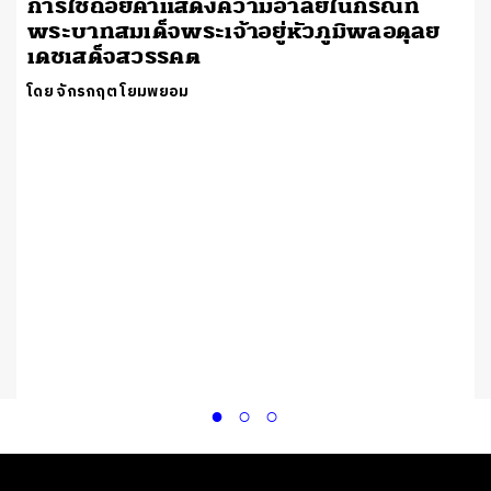
การใช้ถ้อยคำแสดงความอาลัยในกรณีที่
พระบาทสมเด็จพระเจ้าอยู่หัวภูมิพลอดุลย
เดชเสด็จสวรรคต
โดย จักรกฤต โยมพยอม