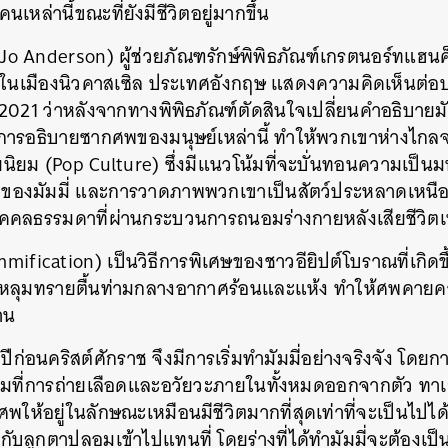
เหล่านี้ขณะที่ยังมีชีวิตอยู่มากขึ้น
(Jo Anderson) ผู้ช่วยภัณฑรักษ์พิพิธภัณฑ์เกรตนอร์ทแฮน
นเมืองนิวคาสเซิล ประเทศอังกฤษ แสดงความคิดเห็นต่อป
 2021 ว่าหลังจากทางพิพิธภัณฑ์ตัดสินใจเปลี่ยนคำอธิบายมัม
นการอธิบายซากศพของมนุษย์เหล่านี้ ทำให้พวกเขาห่างไก
ยนิยม (Pop Culture) ซึ่งมีแนวโน้มที่จะบั่นทอนความเป็น
ของมัมมี่ และการวาดภาพพวกเขาเป็นสัตว์ประหลาดเหนือธ
่บุคคลธรรมดาที่ผ่านกระบวนการถนอมร่างกายหลังเสียชีวิตเท
mification) เป็นวิธีการพิเศษของชาวอียิปต์โบราณที่เกิดขึ้
นหลุมทรายตื้นท่ามกลางอากาศร้อนและแห้ง ทำให้ศพคายค
าน
ปีก่อนคริสต์ศักราช จึงมีการเริ่มทำมัมมี่อย่างจริงจัง โด
ิ่มที่การถ่ายเลือดและอวัยวะภายในทั้งหมดออกจากตัว ทาเกลื
ให้อยู่ในลักษณะเหมือนมีชีวิตมากที่สุดเท่าที่จะเป็นไปได้
นกับลูกตาปลอมเข้าไปแทนที่ โดยร่างที่ได้ทำมัมมี่จะต้องเป็