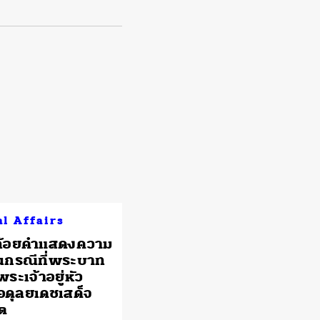
al Affairs
้ถ้อยคำแสดงความ
นกรณีที่พระบาท
ระเจ้าอยู่หัว
อดุลยเดชเสด็จ
ต