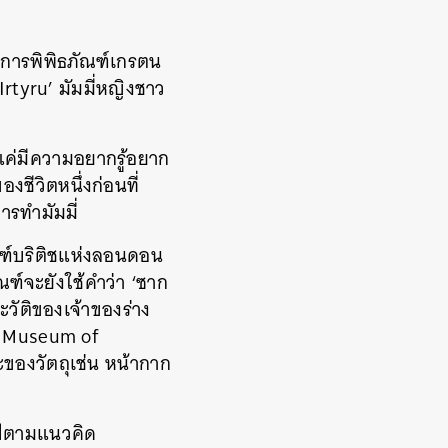
ัดการพิพิธภัณฑ์เกรตน
Irtyru’ มัมมี่หญิงชาว
ค่มีความอยากรู้อยาก
งชีวิตหนึ่งก่อนที่
ารทำมัมมี่
ณฑ์บริติชแห่งลอนดอน
ฑ์จะยังใช้คำว่า ‘ซาก
ะวัติของเจ้าของร่าง
al Museum of
ะของวัตถุเช่น หน้ากาก
ด
นไปตามแนวคิด