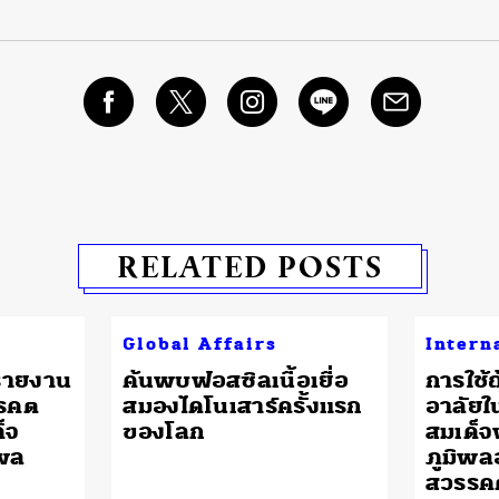
RELATED POSTS
Global Affairs
Intern
กรายงาน
ค้นพบฟอสซิลเนื้อเยื่อ
การใช
รรคต
สมองไดโนเสาร์ครั้งแรก
อาลัยใ
็จ
ของโลก
สมเด็จพ
ิพล
ภูมิพล
สวรรค