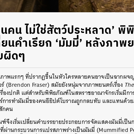
นคน ไม่ใช่สัตว์ประหลาด’ พิพ
่ยนคำเรียก ‘มัมมี่’ หลังภาพ
ผิดๆ
ี่’ ภาพแรกๆ ที่ปรากฏขึ้นในหัวใครหลายคนอาจเป็นฉากผจญ
์ (Brendon Fraser) สมัยยังหนุ่มจากภาพยนตร์เรื่อง
Th
รื่องปกติ แต่สำหรับพิพิธภัณฑ์ในสหราชอาณาจักรเริ่มมีกา
าสตร์การทำมัมมี่ของคนอียิปต์โบราณถูกกลบทับ และแทนด้วยภ
สักคน
ภัณฑ์จึงเริ่มเปลี่ยนคำบรรยายประกอบการจัดแสดงมัมมี่เป็นก
คนที่ผ่านกระบวนการแปรสภาพร่างเป็นมัมมี่ (Mummified Pe