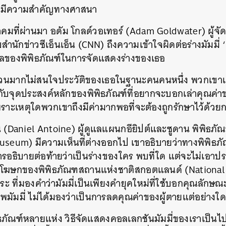
ดที่มีความสำคัญทางศาสนา
กราคมที่ผ่านมา อดัม โกลด์วอเทอร์ (Adam Goldwater) ผู้จ
ำนักข่าวซีเอ็นเอ็น (CNN) ถึงความเข้าใจผิดต่อร่างมัมมี่ ‘
นหา
อมูลของพิพิธภัณฑ์ในการจัดแสดงร่างของเธอ
SHARE
TWEET
LINE
EMAIL
ำนวนมากไม่สนใจประวัติของเธอในฐานะคนคนหนึ่ง พวกเขาแ
ิดกับจุดประสงค์หลักของพิพิธภัณฑ์ที่อยากจะบอกเล่าคุณค่าขอ
ะเหตุใดพวกเขาถึงมีค่ามากพอที่จะต้องถูกรักษาไว้ด้วยก
(Daniel Antoine) ผู้ดูแลแผนกอียิปต์และซูดาน พิพิธภั
useum) มีความเห็นที่ต่างออกไป เขาอธิบายว่าทางพิพิธภัณ
การอธิบายต่อท้ายว่าเป็นร่างของใคร พบที่ใด แต่จะไม่เอาปร
นกับโฆษกของพิพิธภัณฑสถานแห่งชาติสกอตแลนด์ (Nation
ะ ที่มองคำว่ามัมมี่เป็นเพียงคำยุคใหม่ที่ใช้บอกคุณลักษณ
ลงศพมัมมี่ ไม่ได้มองว่าเป็นการลดคุณค่าของผู้ตายแต่อย่างใ
พิธภัณฑ์หลายแห่ง วิธีจัดแสดงคอลเลกชันมัมมี่ของเราเป็