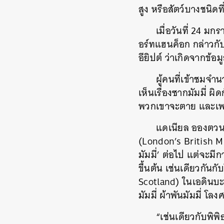
สูง หรือสัตว์บางชนิ
เมื่อวันที่ 24 ม
อร์ทแฮนค็อก กล่าวกับส
ค้
อียิปต์ ว่าเกิดจากข้
ผู้คนที่เข้าชมจ
เห็นเรื่องซากมัมมี่ ผ
พวกเขาจะตาย และเพรา
แดเนียล อองตวน 
(London’s British M
มัมมี่’ ต่อไป แต่จะมี
ขึ้นต้น เช่นเดียวกั
Scotland) ในเอดินบะร
มัมมี่ ผ้าพันมัมมี่ โ
“เช่นเดียวกับพิ