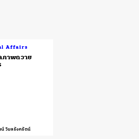
al Affairs
ลภาพถวาย
ร
น์ วิมลรังครัตน์