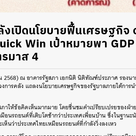
ลังเปิดนโยบายฟื้นเศรษฐกิจ 
uick Win เป้าหมายพา GDP 
ตรมาส 4
ายน 2568) ณ อาคารรัฐสภา เอกนิติ นิติทัณฑ์ประภาศ รองน
รวงการคลัง แถลงนโยบายเศรษฐกิจของรัฐบาลภายใต้การน
ัฐสภาให้ข้อคิดเห็นมากมาย โดยชื่นชมคำเปรียบเปรยของฝ่าย
มือนรถยนต์ที่เติบโตช้ากว่าประเทศเพื่อนบ้าน ซึ่งในฐานะ
เห็นว่าประเทศไทยเหมือนรถยนต์ที่กำลังวิ่งลงเหว