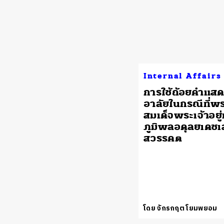
Internal Affairs
การใช้ถ้อยคำแส
อาลัยในกรณีที่พ
สมเด็จพระเจ้าอยู่
ภูมิพลอดุลยเดชเ
สวรรคต
โดย จักรกฤต โยมพยอม