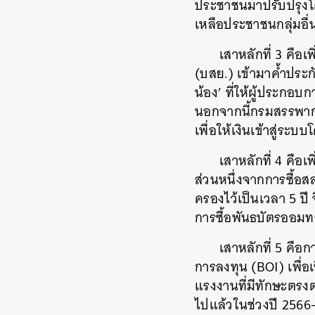
ประชาชนมาปรับปรุงโคร
เหลือประชาชนกลุ่มอื่
เสาหลักที่ 3 คื
(บสย.) เข้ามาค้ำประกั
น้อง’ ที่ให้ผู้ประก
นอกจากนี้กรมสรรพากร
เพื่อให้เงินเข้าสู่ระบบโ
เสาหลักที่ 4 คื
ส่วนหนึ่งจากการซื้อ
ครองไว้เป็นเวลา 5 ป
ค้
การซื้อพันธบัตรออมทรัพ
เสาหลักที่ 5 คื
การลงทุน (BOI) เพื่อ
แรงงานที่มีทักษะตรง
ไปแล้วในช่วงปี 2566-